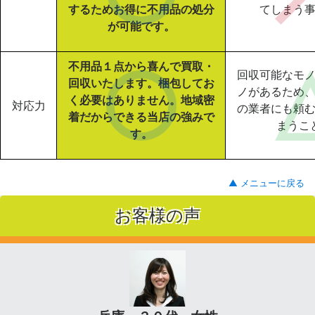
するためお得に不用品の処分
てしまう
が可能です。
不用品１点から喜んで買取・
回収可能なモ
回収いたします。梱包してお
ノがあるため
く必要はありません。地域密
対応力
の業者にも頼
着だからできる当店の強みで
まうこ
す。
▲ メニューに戻る
お客様の声