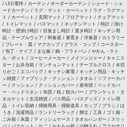
/ LED電球 / カーテン / オーダーカーテン / シェード・シェ
ードカーテン / ラグ・マット・カーペット / ラグ・ラグマッ
ト / カーペット / 玄関マット / フロアマット / チェアマット
/ トイレマット / バスマット / キッチンマット / 時計 / 掛け
時計・壁掛け時計 / 目覚まし時計 / 置き時計 / キッチン用
品・テーブルウェア / 和食器 / 箸置き / 洋食器 / カトラリー
/ プレート・皿 / マグカップ / グラス・コップ / コースター
/ 包丁・ナイフ / まな板 / 鍋・フライパン / やかん・ケト
ル・ポット / コーヒーメーカー / メイソンジャー / キャニス
ター / お弁当箱 / ランチョンマット / テーブルクロス / 水切
りかご / エコバッグ / キッチン家電 / キッチン用品・キッチ
ン雑貨 / ファブリック・クッション / タオル / ソファーカバ
ー / クッション / クッションカバー / 座布団 / ベッドカバ
ー・ベッドリネン / 布団 / 枕 / 枕カバー / ブランケット・タ
オルケット / 生活雑貨 / バス用品・バスグッズ / トイレ用
品・トイレ収納 / 掃除用具・掃除道具 / モップ / ブラシ / ほ
うき / 洗濯用品 / ランドリーラック / 脚立 / 工具 / ゴミ箱・
ごみ箱 / 灰皿 / ティッシュケース / タオルハンガー / スリッ
パ / バスケット・かご / おもちゃ箱 / 小物入れ / アクセサリ