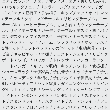
ェア / カウンターチェア / オフィスチェア / 折りたたみ椅子
/ ロッキングチェア / リクライニングチェア / ベンチ / ガー
デンチェア / 座椅子 / 子供椅子・キッズチェア / オットマン
/ テーブル / ダイニングテーブル / リビングテーブル / ロー
テーブル / コーヒーテーブル / ちゃぶ台 / カウンターテーブ
ル / サイドテーブル / ガーデンテーブル / デスク・机 / パソ
コンデスク / オフィスデスク / 子供机・キッズデスク / ベッ
ド / ベッド・ベッドフレーム / ソファベッド / マットレス /
2段ベッド / ロフトベッド / その他ベッド / 収納家具 / テレ
ビ台 / キャビネット / 本棚 / チェスト / シェルフ / リビング
ボード / ワゴン / ロッカー / ドレッサー / ハンガーラック・
コートハンガー / キッチン収納・キッチンワゴン / 食器棚 /
シューズラック / 子供家具 / 子供椅子・キッズチェア / 子供
机・キッズデスク / 学習机 / 子供ベッド / 子供収納 / 子供本
棚 / ベビーチェア / セット家具 / ダイニングセット / リビン
グセット / 照明器具 / シーリングライト / シーリングファン
ライト / ペンダントライト・ペンダント照明 / スポットライ
ト / スタンドライト / デスクライト / ガーデンライト / フロ
アスタンド・フロアライト / シャンデリア / クリップライト