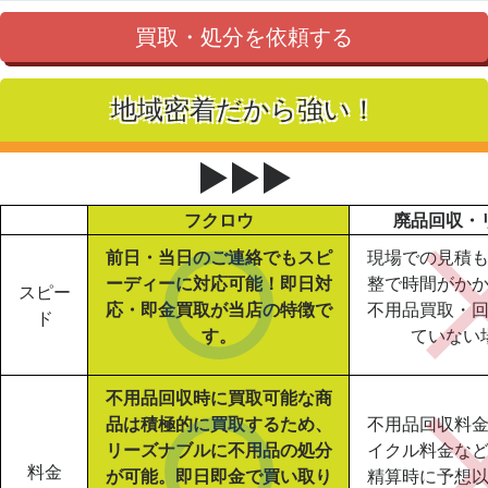
買取・処分を依頼する
地域密着だから強い！
▶▶▶
フクロウ
廃品回収・
前日・当日のご連絡でもスピ
現場での見積
ーディーに対応可能！即日対
整で時間がか
スピー
応・即金買取が当店の特徴で
不用品買取・
ド
す。
ていない
不用品回収時に買取可能な商
品は積極的に買取するため、
不用品回収料
リーズナブルに不用品の処分
イクル料金な
料金
が可能。即日即金で買い取り
精算時に予想