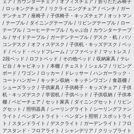
ェア / カウンターチェア / オフィスチェア / 折りたたみ椅子
/ ロッキングチェア / リクライニングチェア / ベンチ / ガー
デンチェア / 座椅子 / 子供椅子・キッズチェア / オットマン
/ テーブル / ダイニングテーブル / リビングテーブル / ロー
テーブル / コーヒーテーブル / ちゃぶ台 / カウンターテーブ
ル / サイドテーブル / ガーデンテーブル / デスク・机 / パソ
コンデスク / オフィスデスク / 子供机・キッズデスク / ベッ
ド / ベッド・ベッドフレーム / ソファベッド / マットレス /
2段ベッド / ロフトベッド / その他ベッド / 収納家具 / テレ
ビ台 / キャビネット / 本棚 / チェスト / シェルフ / リビング
ボード / ワゴン / ロッカー / ドレッサー / ハンガーラック・
コートハンガー / キッチン収納・キッチンワゴン / 食器棚 /
シューズラック / 子供家具 / 子供椅子・キッズチェア / 子供
机・キッズデスク / 学習机 / 子供ベッド / 子供収納 / 子供本
棚 / ベビーチェア / セット家具 / ダイニングセット / リビン
グセット / 照明器具 / シーリングライト / シーリングファン
ライト / ペンダントライト・ペンダント照明 / スポットライ
ト / スタンドライト / デスクライト / ガーデンライト / フロ
アスタンド・フロアライト / シャンデリア / クリップライト