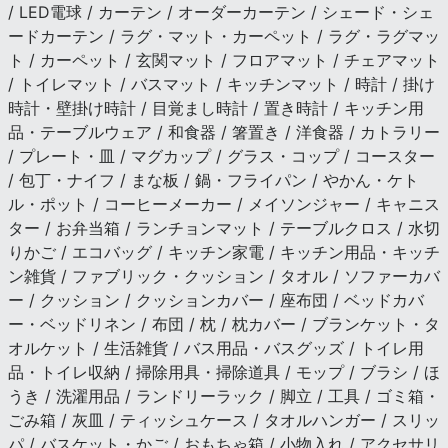
/ LED電球 / カーテン / オーダーカーテン / シェード・シェ
ードカーテン / ラグ・マット・カーペット / ラグ・ラグマッ
ト / カーペット / 玄関マット / フロアマット / チェアマット
/ トイレマット / バスマット / キッチンマット / 時計 / 掛け
時計・壁掛け時計 / 目覚まし時計 / 置き時計 / キッチン用
品・テーブルウェア / 和食器 / 箸置き / 洋食器 / カトラリー
/ プレート・皿 / マグカップ / グラス・コップ / コースター
/ 包丁・ナイフ / まな板 / 鍋・フライパン / やかん・ケト
ル・ポット / コーヒーメーカー / メイソンジャー / キャニス
ター / お弁当箱 / ランチョンマット / テーブルクロス / 水切
りかご / エコバッグ / キッチン家電 / キッチン用品・キッチ
ン雑貨 / ファブリック・クッション / タオル / ソファーカバ
ー / クッション / クッションカバー / 座布団 / ベッドカバ
ー・ベッドリネン / 布団 / 枕 / 枕カバー / ブランケット・タ
オルケット / 生活雑貨 / バス用品・バスグッズ / トイレ用
品・トイレ収納 / 掃除用具・掃除道具 / モップ / ブラシ / ほ
うき / 洗濯用品 / ランドリーラック / 脚立 / 工具 / ゴミ箱・
ごみ箱 / 灰皿 / ティッシュケース / タオルハンガー / スリッ
パ / バスケット・かご / おもちゃ箱 / 小物入れ / アクセサリ