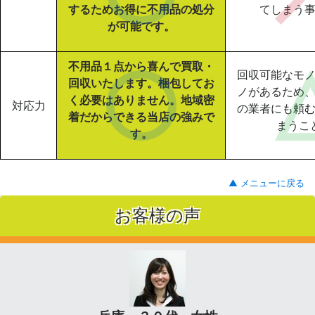
するためお得に不用品の処分
てしまう
が可能です。
不用品１点から喜んで買取・
回収可能なモ
回収いたします。梱包してお
ノがあるため
く必要はありません。地域密
対応力
の業者にも頼
着だからできる当店の強みで
まうこ
す。
▲ メニューに戻る
お客様の声