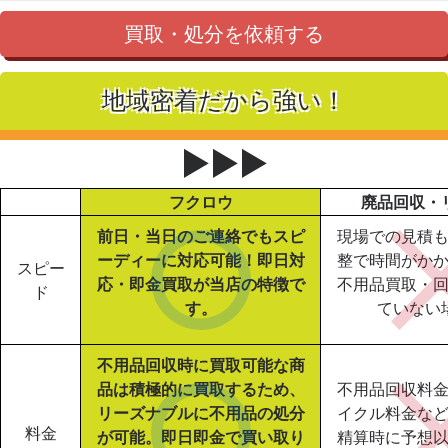
買取・処分を依頼する
地域密着だから強い！
▶▶▶
フクロウ
廃品回収・
前日・当日のご連絡でもスピ
現場での見積
ーディーに対応可能！即日対
整で時間がか
スピー
応・即金買取が当店の特徴で
不用品買取・
ド
す。
ていない
不用品回収時に買取可能な商
品は積極的に買取するため、
不用品回収料
リーズナブルに不用品の処分
イクル料金な
料金
が可能。即日即金で買い取り
精算時に予想