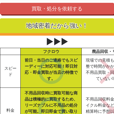
買取・処分を依頼する
地域密着だから強い！
▶▶▶
フクロウ
廃品回収・
前日・当日のご連絡でもスピ
現場での見積
ーディーに対応可能！即日対
整で時間がか
スピー
応・即金買取が当店の特徴で
不用品買取・
ド
す。
ていない
不用品回収時に買取可能な商
品は積極的に買取するため、
不用品回収料
リーズナブルに不用品の処分
イクル料金な
料金
が可能。即日即金で買い取り
精算時に予想