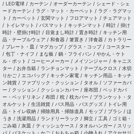
/ LED電球 / カーテン / オーダーカーテン / シェード・シェ
ードカーテン / ラグ・マット・カーペット / ラグ・ラグマッ
ト / カーペット / 玄関マット / フロアマット / チェアマット
/ トイレマット / バスマット / キッチンマット / 時計 / 掛け
時計・壁掛け時計 / 目覚まし時計 / 置き時計 / キッチン用
品・テーブルウェア / 和食器 / 箸置き / 洋食器 / カトラリー
/ プレート・皿 / マグカップ / グラス・コップ / コースター
/ 包丁・ナイフ / まな板 / 鍋・フライパン / やかん・ケト
ル・ポット / コーヒーメーカー / メイソンジャー / キャニス
ター / お弁当箱 / ランチョンマット / テーブルクロス / 水切
りかご / エコバッグ / キッチン家電 / キッチン用品・キッチ
ン雑貨 / ファブリック・クッション / タオル / ソファーカバ
ー / クッション / クッションカバー / 座布団 / ベッドカバ
ー・ベッドリネン / 布団 / 枕 / 枕カバー / ブランケット・タ
オルケット / 生活雑貨 / バス用品・バスグッズ / トイレ用
品・トイレ収納 / 掃除用具・掃除道具 / モップ / ブラシ / ほ
うき / 洗濯用品 / ランドリーラック / 脚立 / 工具 / ゴミ箱・
ごみ箱 / 灰皿 / ティッシュケース / タオルハンガー / スリッ
パ / バスケット・かご / おもちゃ箱 / 小物入れ / アクセサリ