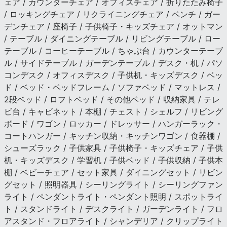
ェア / カウンターチェア / オフィスチェア / 折りたたみ椅子
/ ロッキングチェア / リクライニングチェア / ベンチ / ガー
デンチェア / 座椅子 / 子供椅子・キッズチェア / オットマン
/ テーブル / ダイニングテーブル / リビングテーブル / ロー
テーブル / コーヒーテーブル / ちゃぶ台 / カウンターテーブ
ル / サイドテーブル / ガーデンテーブル / デスク・机 / パソ
コンデスク / オフィスデスク / 子供机・キッズデスク / ベッ
ド / ベッド・ベッドフレーム / ソファベッド / マットレス /
2段ベッド / ロフトベッド / その他ベッド / 収納家具 / テレ
ビ台 / キャビネット / 本棚 / チェスト / シェルフ / リビング
ボード / ワゴン / ロッカー / ドレッサー / ハンガーラック・
コートハンガー / キッチン収納・キッチンワゴン / 食器棚 /
シューズラック / 子供家具 / 子供椅子・キッズチェア / 子供
机・キッズデスク / 学習机 / 子供ベッド / 子供収納 / 子供本
棚 / ベビーチェア / セット家具 / ダイニングセット / リビン
グセット / 照明器具 / シーリングライト / シーリングファン
ライト / ペンダントライト・ペンダント照明 / スポットライ
ト / スタンドライト / デスクライト / ガーデンライト / フロ
アスタンド・フロアライト / シャンデリア / クリップライト