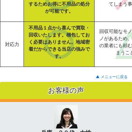
するためお得に不用品の処分
てしまう
が可能です。
不用品１点から喜んで買取・
回収可能なモ
回収いたします。梱包してお
ノがあるため
く必要はありません。地域密
対応力
の業者にも頼
着だからできる当店の強みで
まうこ
す。
▲ メニューに戻る
お客様の声