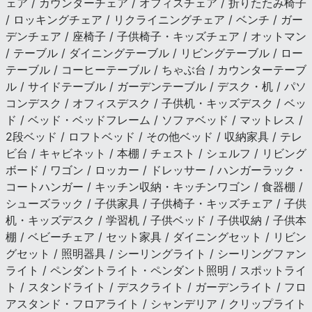
ェア / カウンターチェア / オフィスチェア / 折りたたみ椅子
/ ロッキングチェア / リクライニングチェア / ベンチ / ガー
デンチェア / 座椅子 / 子供椅子・キッズチェア / オットマン
/ テーブル / ダイニングテーブル / リビングテーブル / ロー
テーブル / コーヒーテーブル / ちゃぶ台 / カウンターテーブ
ル / サイドテーブル / ガーデンテーブル / デスク・机 / パソ
コンデスク / オフィスデスク / 子供机・キッズデスク / ベッ
ド / ベッド・ベッドフレーム / ソファベッド / マットレス /
2段ベッド / ロフトベッド / その他ベッド / 収納家具 / テレ
ビ台 / キャビネット / 本棚 / チェスト / シェルフ / リビング
ボード / ワゴン / ロッカー / ドレッサー / ハンガーラック・
コートハンガー / キッチン収納・キッチンワゴン / 食器棚 /
シューズラック / 子供家具 / 子供椅子・キッズチェア / 子供
机・キッズデスク / 学習机 / 子供ベッド / 子供収納 / 子供本
棚 / ベビーチェア / セット家具 / ダイニングセット / リビン
グセット / 照明器具 / シーリングライト / シーリングファン
ライト / ペンダントライト・ペンダント照明 / スポットライ
ト / スタンドライト / デスクライト / ガーデンライト / フロ
アスタンド・フロアライト / シャンデリア / クリップライト