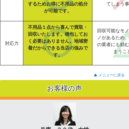
するためお得に不用品の処分
てしまう
が可能です。
不用品１点から喜んで買取・
回収可能なモ
回収いたします。梱包してお
ノがあるため
く必要はありません。地域密
対応力
の業者にも頼
着だからできる当店の強みで
まうこ
す。
▲ メニューに戻る
お客様の声