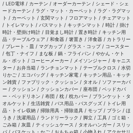
/ LED電球 / カーテン / オーダーカーテン / シェード・シェ
ードカーテン / ラグ・マット・カーペット / ラグ・ラグマッ
ト / カーペット / 玄関マット / フロアマット / チェアマット
/ トイレマット / バスマット / キッチンマット / 時計 / 掛け
時計・壁掛け時計 / 目覚まし時計 / 置き時計 / キッチン用
品・テーブルウェア / 和食器 / 箸置き / 洋食器 / カトラリー
/ プレート・皿 / マグカップ / グラス・コップ / コースター
/ 包丁・ナイフ / まな板 / 鍋・フライパン / やかん・ケト
ル・ポット / コーヒーメーカー / メイソンジャー / キャニス
ター / お弁当箱 / ランチョンマット / テーブルクロス / 水切
りかご / エコバッグ / キッチン家電 / キッチン用品・キッチ
ン雑貨 / ファブリック・クッション / タオル / ソファーカバ
ー / クッション / クッションカバー / 座布団 / ベッドカバ
ー・ベッドリネン / 布団 / 枕 / 枕カバー / ブランケット・タ
オルケット / 生活雑貨 / バス用品・バスグッズ / トイレ用
品・トイレ収納 / 掃除用具・掃除道具 / モップ / ブラシ / ほ
うき / 洗濯用品 / ランドリーラック / 脚立 / 工具 / ゴミ箱・
ごみ箱 / 灰皿 / ティッシュケース / タオルハンガー / スリッ
パ / バスケット・かご / おもちゃ箱 / 小物入れ / アクセサリ