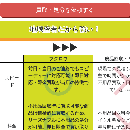
買取・処分を依頼する
地域密着だから強い！
▶▶▶
フクロウ
廃品回収・
前日・当日のご連絡でもスピ
現場での見積
ーディーに対応可能！即日対
整で時間がか
スピー
応・即金買取が当店の特徴で
不用品買取・
ド
す。
ていない
不用品回収時に買取可能な商
品は積極的に買取するため、
不用品回収料
リーズナブルに不用品の処分
イクル料金な
料金
が可能。即日即金で買い取り
精算時に予想