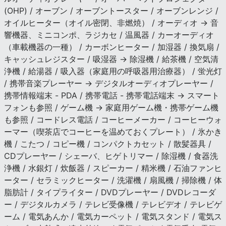
(OHP) / オーブン / オーブントースター / オーブンレンジ /
オイルヒーター（オイル密閉、非燃焼） / オーディオ → 音
響機器、ミニコンポ、ラジカセ / 温風器 / カーオーディオ
（車載機器の一種） / カーボンヒーター / 加湿器 / 換気扇 /
キャッシュレジスター / 吸湿器 → 除湿機 / 給茶機 / 空気清
浄機 / 給湯器 / 吸入器（家庭用の呼吸器用治療器） / 蛍光灯
/ 携帯音楽プレーヤー → デジタルオーディオプレーヤー /
携帯情報端末 - PDA / 携帯電話 - 携帯電話端末 → スマート
フォンも参照 / ゲーム機 → 家庭用ゲーム機・携帯ゲーム機
も参照 / コードレス電話 / コーヒーメーカー / コーヒーウォ
ーマー（喫茶店でコーヒーを温めておくプレート） / 氷かき
機 / こたつ / コピー機 / コンパクトカセット / 散髪器具 /
CDプレーヤー / シェーバ、ヒゲトリマー / 除湿機 / 食器洗
浄機 / 水銀灯 / 炊飯器 / スピーカー / 精米機 / 石油ファンヒ
ーター / セラミックヒーター / 洗濯機 / 扇風機 / 掃除機 / 体
脂肪計 / タイプライター / DVDプレーヤー / DVDレコーダ
ー / デジタルカメラ / テレビ受像機 / テレビデオ / テレビゲ
ーム / 電気あんか / 電気カーペット / 電気スタンド / 電気ス