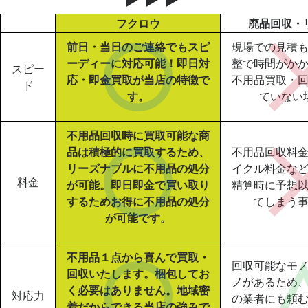
フクロウ
廃品回収・
前日・当日のご連絡でもスピ
現場での見積
ーディーに対応可能！即日対
整で時間がか
スピー
応・即金買取が当店の特徴で
不用品買取・
ド
す。
ていない
不用品回収時に買取可能な商
品は積極的に買取するため、
不用品回収料
リーズナブルに不用品の処分
イクル料金な
料金
が可能。即日即金で買い取り
精算時に予想
するためお得に不用品の処分
てしまう
が可能です。
不用品１点から喜んで買取・
回収可能なモ
回収いたします。梱包してお
ノがあるため
く必要はありません。地域密
対応力
の業者にも頼
着だからできる当店の強みで