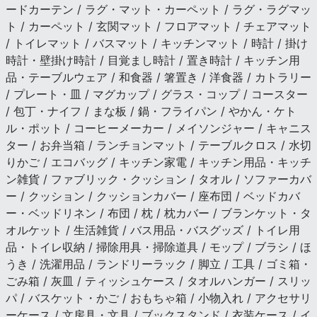
ードカーテン / ラグ・マット・カーペット / ラグ・ラグマッ
ト / カーペット / 玄関マット / フロアマット / チェアマット
/ トイレマット / バスマット / キッチンマット / 時計 / 掛け
時計・壁掛け時計 / 目覚まし時計 / 置き時計 / キッチン用
品・テーブルウェア / 和食器 / 箸置き / 洋食器 / カトラリー
/ プレート・皿 / マグカップ / グラス・コップ / コースター
/ 包丁・ナイフ / まな板 / 鍋・フライパン / やかん・ケト
ル・ポット / コーヒーメーカー / メイソンジャー / キャニス
ター / お弁当箱 / ランチョンマット / テーブルクロス / 水切
りかご / エコバッグ / キッチン家電 / キッチン用品・キッチ
ン雑貨 / ファブリック・クッション / タオル / ソファーカバ
ー / クッション / クッションカバー / 座布団 / ベッドカバ
ー・ベッドリネン / 布団 / 枕 / 枕カバー / ブランケット・タ
オルケット / 生活雑貨 / バス用品・バスグッズ / トイレ用
品・トイレ収納 / 掃除用具・掃除道具 / モップ / ブラシ / ほ
うき / 洗濯用品 / ランドリーラック / 脚立 / 工具 / ゴミ箱・
ごみ箱 / 灰皿 / ティッシュケース / タオルハンガー / スリッ
パ / バスケット・かご / おもちゃ箱 / 小物入れ / アクセサリ
ーケース / 文房具・文具 / ブックスタンド / 衣装ケース / イ