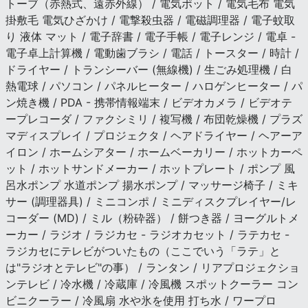
トーブ（赤熱式、遠赤外線） / 電気ポット / 電気毛布 電気
掛敷毛 電気ひざかけ / 電撃殺虫器 / 電磁調理器 / 電子蚊取
り 液体 マット / 電子辞書 / 電子手帳 / 電子レンジ / 電卓 -
電子卓上計算機 / 電動歯ブラシ / 電話 / トースター / 時計 /
ドライヤー / トランシーバー (無線機) / 生ごみ処理機 / 白
熱電球 / パソコン / パネルヒーター / ハロゲンヒーター / パ
ン焼き機 / PDA - 携帯情報端末 / ビデオカメラ / ビデオテ
ープレコーダ / ファクシミリ / 複写機 / 布団乾燥機 / プラズ
マディスプレイ / プロジェクタ / ヘアドライヤー / ヘアーア
イロン / ホームシアター / ホームベーカリー / ホットカーペ
ット / ホットサンドメーカー / ホットプレート / ポンプ 風
呂水ポンプ 水道ポンプ 揚水ポンプ / マッサージ椅子 / ミキ
サー (調理器具) / ミニコンポ / ミニディスクプレイヤー/レ
コーダー (MD) / ミル（粉砕器） / 餅つき器 / ヨーグルトメ
ーカー / ラジオ / ラジカセ - ラジオカセット / ラテカセ -
ラジカセにテレビがついたもの（ここでいう「ラテ」と
は"ラジオとテレビ"の事） / ランタン / リアプロジェクショ
ンテレビ / 冷水機 / 冷蔵庫 / 冷風機 スポットクーラー コン
ビニクーラー / 冷風扇 水や氷を使用 打ち水 / ワープロ