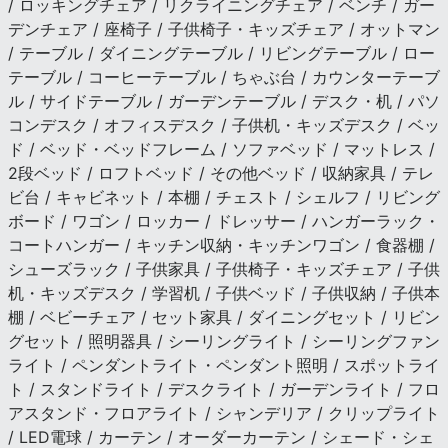
/ ロッキングチェア / リクライニングチェア / ベンチ / ガー
デンチェア / 座椅子 / 子供椅子・キッズチェア / オットマン
/ テーブル / ダイニングテーブル / リビングテーブル / ロー
テーブル / コーヒーテーブル / ちゃぶ台 / カウンターテーブ
ル / サイドテーブル / ガーデンテーブル / デスク・机 / パソ
コンデスク / オフィスデスク / 子供机・キッズデスク / ベッ
ド / ベッド・ベッドフレーム / ソファベッド / マットレス /
2段ベッド / ロフトベッド / その他ベッド / 収納家具 / テレ
ビ台 / キャビネット / 本棚 / チェスト / シェルフ / リビング
ボード / ワゴン / ロッカー / ドレッサー / ハンガーラック・
コートハンガー / キッチン収納・キッチンワゴン / 食器棚 /
シューズラック / 子供家具 / 子供椅子・キッズチェア / 子供
机・キッズデスク / 学習机 / 子供ベッド / 子供収納 / 子供本
棚 / ベビーチェア / セット家具 / ダイニングセット / リビン
グセット / 照明器具 / シーリングライト / シーリングファン
ライト / ペンダントライト・ペンダント照明 / スポットライ
ト / スタンドライト / デスクライト / ガーデンライト / フロ
アスタンド・フロアライト / シャンデリア / クリップライト
/ LED電球 / カーテン / オーダーカーテン / シェード・シェ