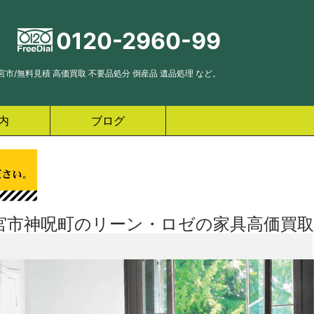
0120-2960-99
市/無料見積 高価買取 不要品処分 倒産品 遺品処理 など。
内
ブログ
宮市神呪町のリーン・ロゼの家具高価買取