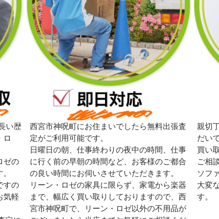
長い歴
西宮市神呪町にお住まいでしたら無料出張査
親切
・ロ
定がご利用可能です。
だい
日曜日の朝、仕事終わりの夜中の時間、仕事
買い
ロゼの
に行く前の早朝の時間など、お客様のご都合
ご相
す。
の良い時間にお伺いさせていただきます。
ソフ
ですの
リーン・ロゼの家具に限らず、家電から楽器
大変
お気軽
まで、幅広く買い取りしておりますので、西
す。
宮市神呪町で、リーン・ロゼ以外の不用品が