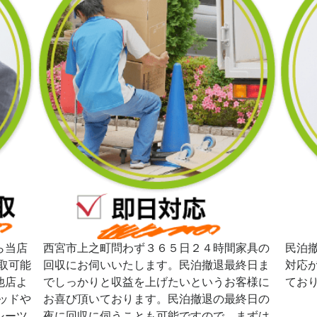
ら当店
西宮市上之町問わず３６５日２４時間家具の
民泊
取可能
回収にお伺いいたします。民泊撤退最終日ま
対応
他店よ
でしっかりと収益を上げたいというお客様に
てお
ッドや
お喜び頂いております。民泊撤退の最終日の
シーツ
夜に回収に伺うことも可能ですので、まずは