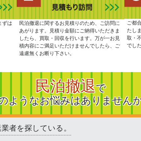
ご都
まずは
民泊撤退に関するお見積りのため、ご訪問に
たし
あがります。見積り金額にご納得いただきま
取・
したら、買取・回収を行います。万が一お見
でし
積内容にご満足いただけませんでしたら、ご
遠慮無くお断り下さい。
民泊撤退
で
のようなお悩みはありません
退業者を探している。