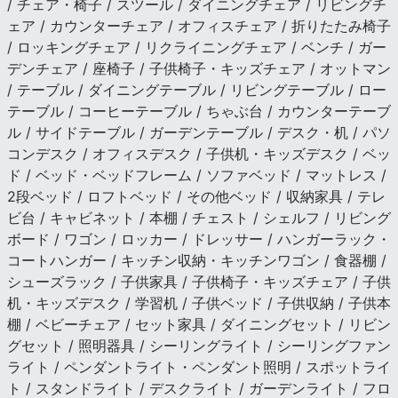
/ チェア・椅子 / スツール / ダイニングチェア / リビングチ
ェア / カウンターチェア / オフィスチェア / 折りたたみ椅子
/ ロッキングチェア / リクライニングチェア / ベンチ / ガー
デンチェア / 座椅子 / 子供椅子・キッズチェア / オットマン
/ テーブル / ダイニングテーブル / リビングテーブル / ロー
テーブル / コーヒーテーブル / ちゃぶ台 / カウンターテーブ
ル / サイドテーブル / ガーデンテーブル / デスク・机 / パソ
コンデスク / オフィスデスク / 子供机・キッズデスク / ベッ
ド / ベッド・ベッドフレーム / ソファベッド / マットレス /
2段ベッド / ロフトベッド / その他ベッド / 収納家具 / テレ
ビ台 / キャビネット / 本棚 / チェスト / シェルフ / リビング
ボード / ワゴン / ロッカー / ドレッサー / ハンガーラック・
コートハンガー / キッチン収納・キッチンワゴン / 食器棚 /
シューズラック / 子供家具 / 子供椅子・キッズチェア / 子供
机・キッズデスク / 学習机 / 子供ベッド / 子供収納 / 子供本
棚 / ベビーチェア / セット家具 / ダイニングセット / リビン
グセット / 照明器具 / シーリングライト / シーリングファン
ライト / ペンダントライト・ペンダント照明 / スポットライ
ト / スタンドライト / デスクライト / ガーデンライト / フロ