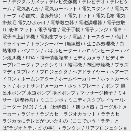
ー / デジタルカメラ / テレビ受像機 / テレビデオ / テレビゲ
ーム / 電気あんか / 電気カーペット / 電気スタンド / 電気ス
トーブ（赤熱式、遠赤外線） / 電気ポット / 電気毛布 電気
掛敷毛 電気ひざかけ / 電撃殺虫器 / 電磁調理器 / 電子蚊取
り 液体 マット / 電子辞書 / 電子手帳 / 電子レンジ / 電卓 -
電子卓上計算機 / 電動歯ブラシ / 電話 / トースター / 時計 /
ドライヤー / トランシーバー (無線機) / 生ごみ処理機 / 白
熱電球 / パソコン / パネルヒーター / ハロゲンヒーター / パ
ン焼き機 / PDA - 携帯情報端末 / ビデオカメラ / ビデオテ
ープレコーダ / ファクシミリ / 複写機 / 布団乾燥機 / プラズ
マディスプレイ / プロジェクタ / ヘアドライヤー / ヘアーア
イロン / ホームシアター / ホームベーカリー / ホットカーペ
ット / ホットサンドメーカー / ホットプレート / ポンプ 風
呂水ポンプ 水道ポンプ 揚水ポンプ / マッサージ椅子 / ミキ
サー (調理器具) / ミニコンポ / ミニディスクプレイヤー/レ
コーダー (MD) / ミル（粉砕器） / 餅つき器 / ヨーグルトメ
ーカー / ラジオ / ラジカセ - ラジオカセット / ラテカセ -
ラジカセにテレビがついたもの（ここでいう「ラテ」と
は"ラジオとテレビ"の事） / ランタン / リアプロジェクショ