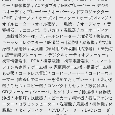
ター / 映像機器 / ACアダプタ / MP3プレーヤー → デジタ
ルオーディオプレーヤー / オーバーヘッドプロジェクター
(OHP) / オーブン / オーブントースター / オーブンレンジ /
オイルヒーター（オイル密閉、非燃焼） / オーディオ → 音
響機器、ミニコンポ、ラジカセ / 温風器 / カーオーディオ
（車載機器の一種） / カーボンヒーター / 加湿器 / 換気扇 /
キャッシュレジスター / 吸湿器 → 除湿機 / 給茶機 / 空気清
浄機 / 給湯器 / 吸入器（家庭用の呼吸器用治療器） / 蛍光灯
/ 携帯音楽プレーヤー → デジタルオーディオプレーヤー /
携帯情報端末 - PDA / 携帯電話 - 携帯電話端末 → スマート
フォンも参照 / ゲーム機 → 家庭用ゲーム機・携帯ゲーム機
も参照 / コードレス電話 / コーヒーメーカー / コーヒーウォ
ーマー（喫茶店でコーヒーを温めておくプレート） / 氷かき
機 / こたつ / コピー機 / コンパクトカセット / 散髪器具 /
CDプレーヤー / シェーバ、ヒゲトリマー / 除湿機 / 食器洗
浄機 / 水銀灯 / 炊飯器 / スピーカー / 精米機 / 石油ファンヒ
ーター / セラミックヒーター / 洗濯機 / 扇風機 / 掃除機 / 体
脂肪計 / タイプライター / DVDプレーヤー / DVDレコーダ