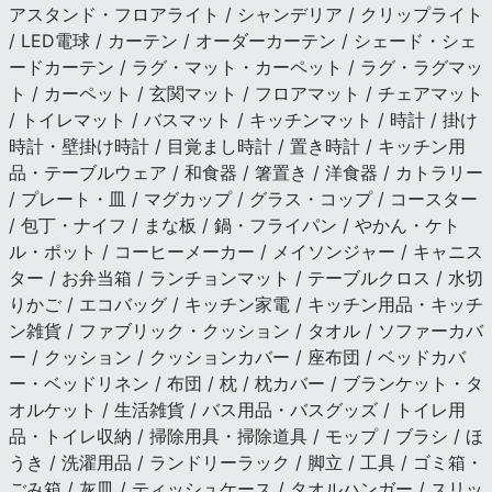
アスタンド・フロアライト / シャンデリア / クリップライト
/ LED電球 / カーテン / オーダーカーテン / シェード・シェ
ードカーテン / ラグ・マット・カーペット / ラグ・ラグマッ
ト / カーペット / 玄関マット / フロアマット / チェアマット
/ トイレマット / バスマット / キッチンマット / 時計 / 掛け
時計・壁掛け時計 / 目覚まし時計 / 置き時計 / キッチン用
品・テーブルウェア / 和食器 / 箸置き / 洋食器 / カトラリー
/ プレート・皿 / マグカップ / グラス・コップ / コースター
/ 包丁・ナイフ / まな板 / 鍋・フライパン / やかん・ケト
ル・ポット / コーヒーメーカー / メイソンジャー / キャニス
ター / お弁当箱 / ランチョンマット / テーブルクロス / 水切
りかご / エコバッグ / キッチン家電 / キッチン用品・キッチ
ン雑貨 / ファブリック・クッション / タオル / ソファーカバ
ー / クッション / クッションカバー / 座布団 / ベッドカバ
ー・ベッドリネン / 布団 / 枕 / 枕カバー / ブランケット・タ
オルケット / 生活雑貨 / バス用品・バスグッズ / トイレ用
品・トイレ収納 / 掃除用具・掃除道具 / モップ / ブラシ / ほ
うき / 洗濯用品 / ランドリーラック / 脚立 / 工具 / ゴミ箱・
ごみ箱 / 灰皿 / ティッシュケース / タオルハンガー / スリッ