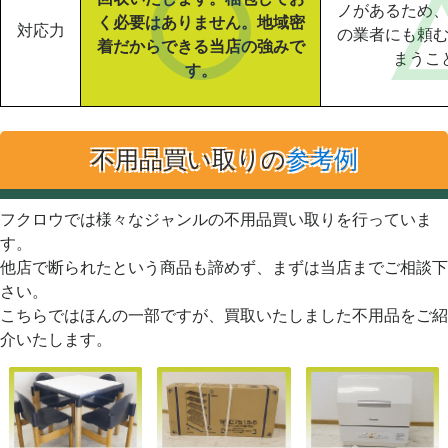
ノがあるため
く必要はありません。地域密
対応力
の業者にも頼
着だからできる当店の強みで
まうこ
す。
不用品買い取りの
参考例
フクロウでは様々なジャンルの不用品買い取りを行っていま
す。
他店で断られたという商品も諦めず、まずは当店までご相談下
さい。
こちらではほんの一部ですが、買取いたしました不用品をご紹
介いたします。