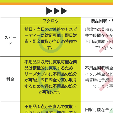
▶▶▶
フクロウ
廃品回収・
前日・当日のご連絡でもスピ
現場での見積
ーディーに対応可能！即日対
整で時間がか
スピー
応・即金買取が当店の特徴で
不用品買取・
ド
す。
ていない
不用品回収時に買取可能な商
品は積極的に買取するため、
不用品回収料
リーズナブルに不用品の処分
イクル料金な
料金
が可能。即日即金で買い取り
精算時に予想
するためお得に不用品の処分
てしまう
が可能です。
不用品１点から喜んで買取・
回収可能なモ
回収いたします。梱包してお