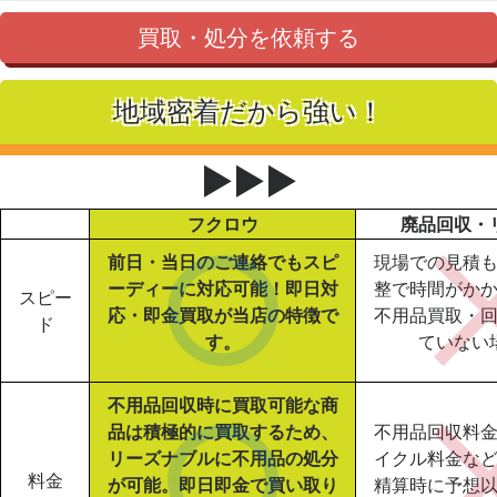
買取・処分を依頼する
地域密着だから強い！
▶▶▶
フクロウ
廃品回収・
前日・当日のご連絡でもスピ
現場での見積
ーディーに対応可能！即日対
整で時間がか
スピー
応・即金買取が当店の特徴で
不用品買取・
ド
す。
ていない
不用品回収時に買取可能な商
品は積極的に買取するため、
不用品回収料
リーズナブルに不用品の処分
イクル料金な
料金
が可能。即日即金で買い取り
精算時に予想