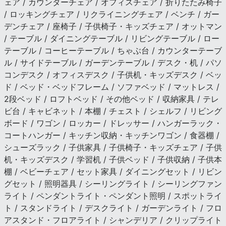
ェア / カウンターチェア / オフィスチェア / 折りたたみ椅子
/ ロッキングチェア / リクライニングチェア / ベンチ / ガー
デンチェア / 座椅子 / 子供椅子・キッズチェア / オットマン
/ テーブル / ダイニングテーブル / リビングテーブル / ロー
テーブル / コーヒーテーブル / ちゃぶ台 / カウンターテーブ
ル / サイドテーブル / ガーデンテーブル / デスク・机 / パソ
コンデスク / オフィスデスク / 子供机・キッズデスク / ベッ
ド / ベッド・ベッドフレーム / ソファベッド / マットレス /
2段ベッド / ロフトベッド / その他ベッド / 収納家具 / テレ
ビ台 / キャビネット / 本棚 / チェスト / シェルフ / リビング
ボード / ワゴン / ロッカー / ドレッサー / ハンガーラック・
コートハンガー / キッチン収納・キッチンワゴン / 食器棚 /
シューズラック / 子供家具 / 子供椅子・キッズチェア / 子供
机・キッズデスク / 学習机 / 子供ベッド / 子供収納 / 子供本
棚 / ベビーチェア / セット家具 / ダイニングセット / リビン
グセット / 照明器具 / シーリングライト / シーリングファン
ライト / ペンダントライト・ペンダント照明 / スポットライ
ト / スタンドライト / デスクライト / ガーデンライト / フロ
アスタンド・フロアライト / シャンデリア / クリップライト