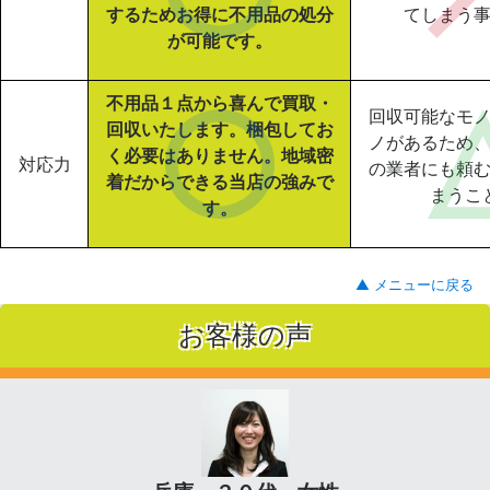
するためお得に不用品の処分
てしまう
が可能です。
不用品１点から喜んで買取・
回収可能なモ
回収いたします。梱包してお
ノがあるため
く必要はありません。地域密
対応力
の業者にも頼
着だからできる当店の強みで
まうこ
す。
▲ メニューに戻る
お客様の声