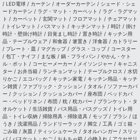
/ LED電球 / カーテン / オーダーカーテン / シェード・シェ
ードカーテン / ラグ・マット・カーペット / ラグ・ラグマッ
ト / カーペット / 玄関マット / フロアマット / チェアマット
/ トイレマット / バスマット / キッチンマット / 時計 / 掛け
時計・壁掛け時計 / 目覚まし時計 / 置き時計 / キッチン用
品・テーブルウェア / 和食器 / 箸置き / 洋食器 / カトラリー
/ プレート・皿 / マグカップ / グラス・コップ / コースター
/ 包丁・ナイフ / まな板 / 鍋・フライパン / やかん・ケト
ル・ポット / コーヒーメーカー / メイソンジャー / キャニス
ター / お弁当箱 / ランチョンマット / テーブルクロス / 水切
りかご / エコバッグ / キッチン家電 / キッチン用品・キッチ
ン雑貨 / ファブリック・クッション / タオル / ソファーカバ
ー / クッション / クッションカバー / 座布団 / ベッドカバ
ー・ベッドリネン / 布団 / 枕 / 枕カバー / ブランケット・タ
オルケット / 生活雑貨 / バス用品・バスグッズ / トイレ用
品・トイレ収納 / 掃除用具・掃除道具 / モップ / ブラシ / ほ
うき / 洗濯用品 / ランドリーラック / 脚立 / 工具 / ゴミ箱・
ごみ箱 / 灰皿 / ティッシュケース / タオルハンガー / スリッ
パ / バスケット・かご / おもちゃ箱 / 小物入れ / アクセサリ