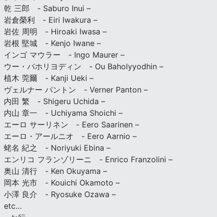
乾 三郎 - Saburo Inui –
岩倉榮利 - Eiri Iwakura –
岩佐 周明 - Hiroaki Iwasa –
岩根 堅城 - Kenjo Iwane –
インゴ マウラー - Ingo Maurer –
ウー・バホリヨディン - Ou Baholyyodhin –
植木 莞爾 - Kanji Ueki –
ヴェルナー パントン - Verner Panton –
内田 繁 - Shigeru Uchida –
内山 章一 - Uchiyama Shoichi –
エーロ サーリネン - Eero Saarinen –
エーロ・アールニオ - Eero Aarnio –
蛯名 紀之 - Noriyuki Ebina –
エンリコ フランゾリーニ - Enrico Franzolini –
奥山 清行 - Ken Okuyama –
岡本 光市 - Kouichi Okamoto –
小澤 良介 - Ryosuke Ozawa –
etc…