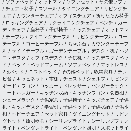
/ ソファベッド / オットマン / ソファセット / その他ソファ
/ チェア・椅子 / スツール / ダイニングチェア / リビングチ
ェア / カウンターチェア / オフィスチェア / 折りたたみ椅子
/ ロッキングチェア / リクライニングチェア / ベンチ / ガー
デンチェア / 座椅子 / 子供椅子・キッズチェア / オットマン
/ テーブル / ダイニングテーブル / リビングテーブル / ロー
テーブル / コーヒーテーブル / ちゃぶ台 / カウンターテーブ
ル / サイドテーブル / ガーデンテーブル / デスク・机 / パソ
コンデスク / オフィスデスク / 子供机・キッズデスク / ベッ
ド / ベッド・ベッドフレーム / ソファベッド / マットレス /
2段ベッド / ロフトベッド / その他ベッド / 収納家具 / テレ
ビ台 / キャビネット / 本棚 / チェスト / シェルフ / リビング
ボード / ワゴン / ロッカー / ドレッサー / ハンガーラック・
コートハンガー / キッチン収納・キッチンワゴン / 食器棚 /
シューズラック / 子供家具 / 子供椅子・キッズチェア / 子供
机・キッズデスク / 学習机 / 子供ベッド / 子供収納 / 子供本
棚 / ベビーチェア / セット家具 / ダイニングセット / リビン
グセット / 照明器具 / シーリングライト / シーリングファン
ライト / ペンダントライト・ペンダント照明 / スポットライ