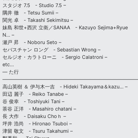
スタジオ 7.5 - Studio 7.5 –
隅井 徹 - Tetsu Sumii –
関光 卓 - Takashi Sekimitsu –
妹島 和世+西沢 立衛／SANAA - Kazuyo Sejima+Ryue
N… –
瀬戸 昇 - Noboru Seto –
セバスチャン ロング - Sebastian Wrong –
セルジオ・カラトローニ - Sergio Calatroni –
etc…
— た行
———————————————————————————
高山英樹 ＆ 伊与木一吉 - Hideki Takayama＆kazu… –
田辺 麗子 - Reiko Tanabe –
谷 俊幸 - Toshiyuki Tani –
茶谷 正洋 - Masahiro chatani –
長 大作 - Daisaku Choｈ –
坪井 浩尚 - Hironao Tsuboi –
津留 敬文 - Tsuru Takahumi –