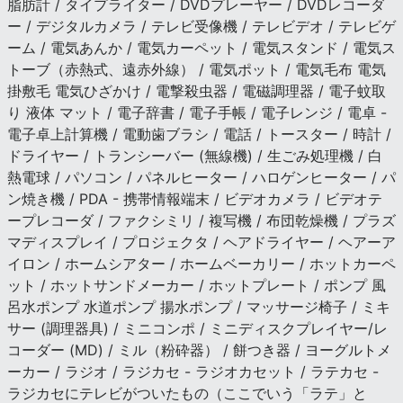
脂肪計 / タイプライター / DVDプレーヤー / DVDレコーダ
ー / デジタルカメラ / テレビ受像機 / テレビデオ / テレビゲ
ーム / 電気あんか / 電気カーペット / 電気スタンド / 電気ス
トーブ（赤熱式、遠赤外線） / 電気ポット / 電気毛布 電気
掛敷毛 電気ひざかけ / 電撃殺虫器 / 電磁調理器 / 電子蚊取
り 液体 マット / 電子辞書 / 電子手帳 / 電子レンジ / 電卓 -
電子卓上計算機 / 電動歯ブラシ / 電話 / トースター / 時計 /
ドライヤー / トランシーバー (無線機) / 生ごみ処理機 / 白
熱電球 / パソコン / パネルヒーター / ハロゲンヒーター / パ
ン焼き機 / PDA - 携帯情報端末 / ビデオカメラ / ビデオテ
ープレコーダ / ファクシミリ / 複写機 / 布団乾燥機 / プラズ
マディスプレイ / プロジェクタ / ヘアドライヤー / ヘアーア
イロン / ホームシアター / ホームベーカリー / ホットカーペ
ット / ホットサンドメーカー / ホットプレート / ポンプ 風
呂水ポンプ 水道ポンプ 揚水ポンプ / マッサージ椅子 / ミキ
サー (調理器具) / ミニコンポ / ミニディスクプレイヤー/レ
コーダー (MD) / ミル（粉砕器） / 餅つき器 / ヨーグルトメ
ーカー / ラジオ / ラジカセ - ラジオカセット / ラテカセ -
ラジカセにテレビがついたもの（ここでいう「ラテ」と