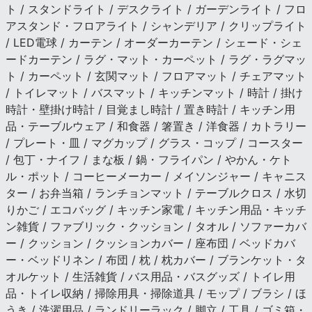
ト / スタンドライト / デスクライト / ガーデンライト / フロ
アスタンド・フロアライト / シャンデリア / クリップライト
/ LED電球 / カーテン / オーダーカーテン / シェード・シェ
ードカーテン / ラグ・マット・カーペット / ラグ・ラグマッ
ト / カーペット / 玄関マット / フロアマット / チェアマット
/ トイレマット / バスマット / キッチンマット / 時計 / 掛け
時計・壁掛け時計 / 目覚まし時計 / 置き時計 / キッチン用
品・テーブルウェア / 和食器 / 箸置き / 洋食器 / カトラリー
/ プレート・皿 / マグカップ / グラス・コップ / コースター
/ 包丁・ナイフ / まな板 / 鍋・フライパン / やかん・ケト
ル・ポット / コーヒーメーカー / メイソンジャー / キャニス
ター / お弁当箱 / ランチョンマット / テーブルクロス / 水切
りかご / エコバッグ / キッチン家電 / キッチン用品・キッチ
ン雑貨 / ファブリック・クッション / タオル / ソファーカバ
ー / クッション / クッションカバー / 座布団 / ベッドカバ
ー・ベッドリネン / 布団 / 枕 / 枕カバー / ブランケット・タ
オルケット / 生活雑貨 / バス用品・バスグッズ / トイレ用
品・トイレ収納 / 掃除用具・掃除道具 / モップ / ブラシ / ほ
うき / 洗濯用品 / ランドリーラック / 脚立 / 工具 / ゴミ箱・