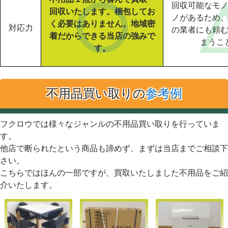
回収可能なモ
回収いたします。梱包してお
ノがあるため
く必要はありません。地域密
対応力
の業者にも頼
着だからできる当店の強みで
まうこ
す。
不用品買い取りの
参考例
フクロウでは様々なジャンルの不用品買い取りを行っていま
す。
他店で断られたという商品も諦めず、まずは当店までご相談下
さい。
こちらではほんの一部ですが、買取いたしました不用品をご紹
介いたします。