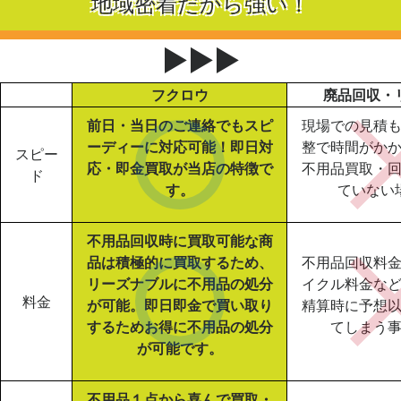
地域密着だから強い！
▶▶▶
フクロウ
廃品回収・
前日・当日のご連絡でもスピ
現場での見積
ーディーに対応可能！即日対
整で時間がか
スピー
応・即金買取が当店の特徴で
不用品買取・
ド
す。
ていない
不用品回収時に買取可能な商
品は積極的に買取するため、
不用品回収料
リーズナブルに不用品の処分
イクル料金な
料金
が可能。即日即金で買い取り
精算時に予想
するためお得に不用品の処分
てしまう
が可能です。
不用品１点から喜んで買取・