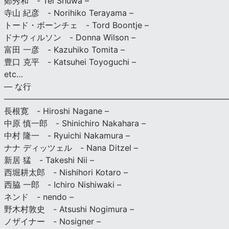
鄭秀和 - Tei Shuwa –
寺山 紀彦 - Norihiko Terayama –
トード・ボーンチェ - Tord Boontje –
ドナウィルソン - Donna Wilson –
富田 一彦 - Kazuhiko Tomita –
豊口 克平 - Katsuhei Toyoguchi –
etc…
— な行
———————————————————————————
長根寛 - Hiroshi Nagane –
中原 慎一郎 - Shinichiro Nakahara –
中村 隆一 - Ryuichi Nakamura –
ナナ ディッツェル - Nana Ditzel –
新居 猛 - Takeshi Nii –
西堀耕太郎 - Nishihori Kotaro –
西脇 一郎 - Ichiro Nishiwaki –
ネンド - nendo –
野木村敦史 - Atsushi Nogimura –
ノザイナー - Nosigner –