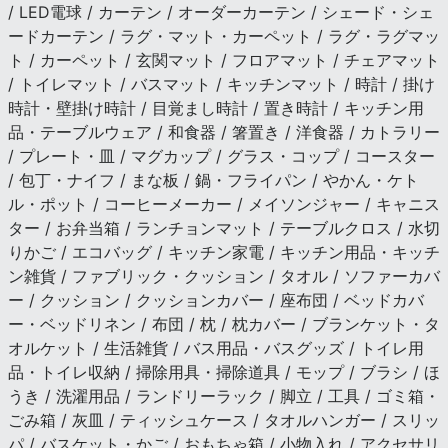
/ LED電球 / カーテン / オーダーカーテン / シェード・シェ
ードカーテン / ラグ・マット・カーペット / ラグ・ラグマッ
ト / カーペット / 玄関マット / フロアマット / チェアマット
/ トイレマット / バスマット / キッチンマット / 時計 / 掛け
時計・壁掛け時計 / 目覚まし時計 / 置き時計 / キッチン用
品・テーブルウェア / 和食器 / 箸置き / 洋食器 / カトラリー
/ プレート・皿 / マグカップ / グラス・コップ / コースター
/ 包丁・ナイフ / まな板 / 鍋・フライパン / やかん・ケト
ル・ポット / コーヒーメーカー / メイソンジャー / キャニス
ター / お弁当箱 / ランチョンマット / テーブルクロス / 水切
りかご / エコバッグ / キッチン家電 / キッチン用品・キッチ
ン雑貨 / ファブリック・クッション / タオル / ソファーカバ
ー / クッション / クッションカバー / 座布団 / ベッドカバ
ー・ベッドリネン / 布団 / 枕 / 枕カバー / ブランケット・タ
オルケット / 生活雑貨 / バス用品・バスグッズ / トイレ用
品・トイレ収納 / 掃除用具・掃除道具 / モップ / ブラシ / ほ
うき / 洗濯用品 / ランドリーラック / 脚立 / 工具 / ゴミ箱・
ごみ箱 / 灰皿 / ティッシュケース / タオルハンガー / スリッ
パ / バスケット・かご / おもちゃ箱 / 小物入れ / アクセサリ