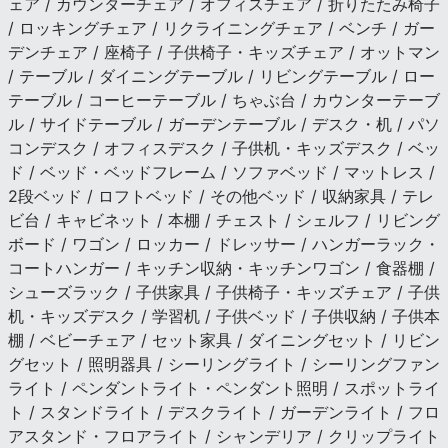
ェア / カウンターチェア / オフィスチェア / 折りたたみ椅子
/ ロッキングチェア / リクライニングチェア / ベンチ / ガー
デンチェア / 座椅子 / 子供椅子・キッズチェア / オットマン
/ テーブル / ダイニングテーブル / リビングテーブル / ロー
テーブル / コーヒーテーブル / ちゃぶ台 / カウンターテーブ
ル / サイドテーブル / ガーデンテーブル / デスク・机 / パソ
コンデスク / オフィスデスク / 子供机・キッズデスク / ベッ
ド / ベッド・ベッドフレーム / ソファベッド / マットレス /
2段ベッド / ロフトベッド / その他ベッド / 収納家具 / テレ
ビ台 / キャビネット / 本棚 / チェスト / シェルフ / リビング
ボード / ワゴン / ロッカー / ドレッサー / ハンガーラック・
コートハンガー / キッチン収納・キッチンワゴン / 食器棚 /
シューズラック / 子供家具 / 子供椅子・キッズチェア / 子供
机・キッズデスク / 学習机 / 子供ベッド / 子供収納 / 子供本
棚 / ベビーチェア / セット家具 / ダイニングセット / リビン
グセット / 照明器具 / シーリングライト / シーリングファン
ライト / ペンダントライト・ペンダント照明 / スポットライ
ト / スタンドライト / デスクライト / ガーデンライト / フロ
アスタンド・フロアライト / シャンデリア / クリップライト