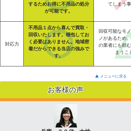
するためお得に不用品の処分
てしまう
が可能です。
不用品１点から喜んで買取・
回収可能なモ
回収いたします。梱包してお
ノがあるため
く必要はありません。地域密
対応力
の業者にも頼
着だからできる当店の強みで
まうこ
す。
▲ メニューに戻る
お客様の声