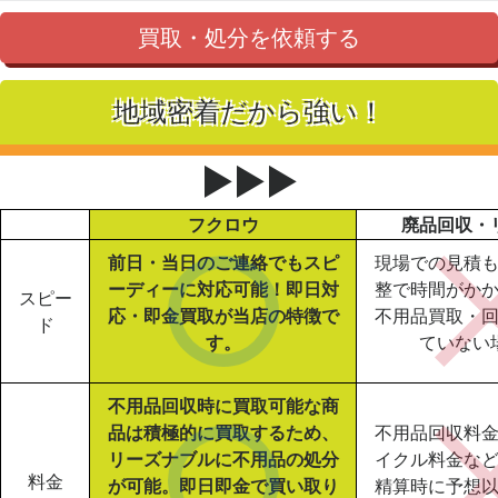
買取・処分を依頼する
地域密着だから強い！
▶▶▶
フクロウ
廃品回収・
前日・当日のご連絡でもスピ
現場での見積
ーディーに対応可能！即日対
整で時間がか
スピー
応・即金買取が当店の特徴で
不用品買取・
ド
す。
ていない
不用品回収時に買取可能な商
品は積極的に買取するため、
不用品回収料
リーズナブルに不用品の処分
イクル料金な
料金
が可能。即日即金で買い取り
精算時に予想