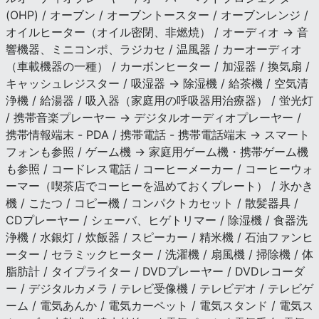
(OHP) / オーブン / オーブントースター / オーブンレンジ /
オイルヒーター（オイル密閉、非燃焼） / オーディオ → 音
響機器、ミニコンポ、ラジカセ / 温風器 / カーオーディオ
（車載機器の一種） / カーボンヒーター / 加湿器 / 換気扇 /
キャッシュレジスター / 吸湿器 → 除湿機 / 給茶機 / 空気清
浄機 / 給湯器 / 吸入器（家庭用の呼吸器用治療器） / 蛍光灯
/ 携帯音楽プレーヤー → デジタルオーディオプレーヤー /
携帯情報端末 - PDA / 携帯電話 - 携帯電話端末 → スマート
フォンも参照 / ゲーム機 → 家庭用ゲーム機・携帯ゲーム機
も参照 / コードレス電話 / コーヒーメーカー / コーヒーウォ
ーマー（喫茶店でコーヒーを温めておくプレート） / 氷かき
機 / こたつ / コピー機 / コンパクトカセット / 散髪器具 /
CDプレーヤー / シェーバ、ヒゲトリマー / 除湿機 / 食器洗
浄機 / 水銀灯 / 炊飯器 / スピーカー / 精米機 / 石油ファンヒ
ーター / セラミックヒーター / 洗濯機 / 扇風機 / 掃除機 / 体
脂肪計 / タイプライター / DVDプレーヤー / DVDレコーダ
ー / デジタルカメラ / テレビ受像機 / テレビデオ / テレビゲ
ーム / 電気あんか / 電気カーペット / 電気スタンド / 電気ス