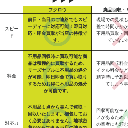
フクロウ
廃品回収・
前日・当日のご連絡でもスピ
現場での見積
ーディーに対応可能！即日対
整で時間がか
スピー
応・即金買取が当店の特徴で
不用品買取・
ド
す。
ていない
不用品回収時に買取可能な商
品は積極的に買取するため、
不用品回収料
リーズナブルに不用品の処分
イクル料金な
料金
が可能。即日即金で買い取り
精算時に予想
するためお得に不用品の処分
てしまう
が可能です。
不用品１点から喜んで買取・
回収可能なモ
回収いたします。梱包してお
ノがあるため
く必要はありません。地域密
対応力
の業者にも頼
着だからできる当店の強みで