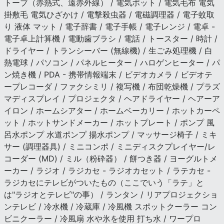
トーブ（赤熱式、遠赤外線） / 電気ポット / 電気毛布 電気
掛敷毛 電気ひざかけ / 電撃殺虫器 / 電磁調理器 / 電子蚊取
り 液体 マット / 電子辞書 / 電子手帳 / 電子レンジ / 電卓 -
電子卓上計算機 / 電動歯ブラシ / 電話 / トースター / 時計 /
ドライヤー / トランシーバー (無線機) / 生ごみ処理機 / 白
熱電球 / パソコン / パネルヒーター / ハロゲンヒーター / パ
ン焼き機 / PDA - 携帯情報端末 / ビデオカメラ / ビデオテ
ープレコーダ / ファクシミリ / 複写機 / 布団乾燥機 / プラズ
マディスプレイ / プロジェクタ / ヘアドライヤー / ヘアーア
イロン / ホームシアター / ホームベーカリー / ホットカーペ
ット / ホットサンドメーカー / ホットプレート / ポンプ 風
呂水ポンプ 水道ポンプ 揚水ポンプ / マッサージ椅子 / ミキ
サー (調理器具) / ミニコンポ / ミニディスクプレイヤー/レ
コーダー (MD) / ミル（粉砕器） / 餅つき器 / ヨーグルトメ
ーカー / ラジオ / ラジカセ - ラジオカセット / ラテカセ -
ラジカセにテレビがついたもの（ここでいう「ラテ」と
は"ラジオとテレビ"の事） / ランタン / リアプロジェクショ
ンテレビ / 冷水機 / 冷蔵庫 / 冷風機 スポットクーラー コン
ビニクーラー / 冷風扇 水や氷を使用 打ち水 / ワープロ