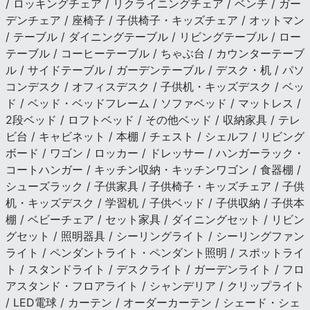
/ ロッキングチェア / リクライニングチェア / ベンチ / ガー
デンチェア / 座椅子 / 子供椅子・キッズチェア / オットマン
/ テーブル / ダイニングテーブル / リビングテーブル / ロー
テーブル / コーヒーテーブル / ちゃぶ台 / カウンターテーブ
ル / サイドテーブル / ガーデンテーブル / デスク・机 / パソ
コンデスク / オフィスデスク / 子供机・キッズデスク / ベッ
ド / ベッド・ベッドフレーム / ソファベッド / マットレス /
2段ベッド / ロフトベッド / その他ベッド / 収納家具 / テレ
ビ台 / キャビネット / 本棚 / チェスト / シェルフ / リビング
ボード / ワゴン / ロッカー / ドレッサー / ハンガーラック・
コートハンガー / キッチン収納・キッチンワゴン / 食器棚 /
シューズラック / 子供家具 / 子供椅子・キッズチェア / 子供
机・キッズデスク / 学習机 / 子供ベッド / 子供収納 / 子供本
棚 / ベビーチェア / セット家具 / ダイニングセット / リビン
グセット / 照明器具 / シーリングライト / シーリングファン
ライト / ペンダントライト・ペンダント照明 / スポットライ
ト / スタンドライト / デスクライト / ガーデンライト / フロ
アスタンド・フロアライト / シャンデリア / クリップライト
/ LED電球 / カーテン / オーダーカーテン / シェード・シェ