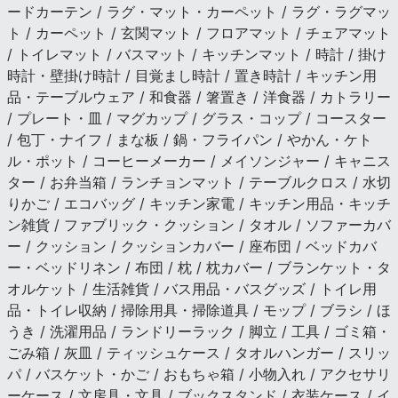
ードカーテン / ラグ・マット・カーペット / ラグ・ラグマッ
ト / カーペット / 玄関マット / フロアマット / チェアマット
/ トイレマット / バスマット / キッチンマット / 時計 / 掛け
時計・壁掛け時計 / 目覚まし時計 / 置き時計 / キッチン用
品・テーブルウェア / 和食器 / 箸置き / 洋食器 / カトラリー
/ プレート・皿 / マグカップ / グラス・コップ / コースター
/ 包丁・ナイフ / まな板 / 鍋・フライパン / やかん・ケト
ル・ポット / コーヒーメーカー / メイソンジャー / キャニス
ター / お弁当箱 / ランチョンマット / テーブルクロス / 水切
りかご / エコバッグ / キッチン家電 / キッチン用品・キッチ
ン雑貨 / ファブリック・クッション / タオル / ソファーカバ
ー / クッション / クッションカバー / 座布団 / ベッドカバ
ー・ベッドリネン / 布団 / 枕 / 枕カバー / ブランケット・タ
オルケット / 生活雑貨 / バス用品・バスグッズ / トイレ用
品・トイレ収納 / 掃除用具・掃除道具 / モップ / ブラシ / ほ
うき / 洗濯用品 / ランドリーラック / 脚立 / 工具 / ゴミ箱・
ごみ箱 / 灰皿 / ティッシュケース / タオルハンガー / スリッ
パ / バスケット・かご / おもちゃ箱 / 小物入れ / アクセサリ
ーケース / 文房具・文具 / ブックスタンド / 衣装ケース / イ