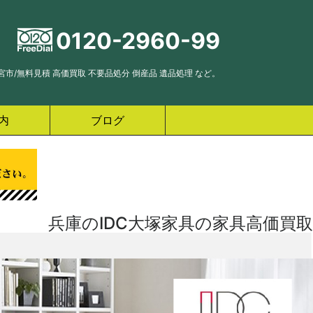
0120-2960-99
市/無料見積 高価買取 不要品処分 倒産品 遺品処理 など。
内
ブログ
兵庫のIDC大塚家具の家具高価買取