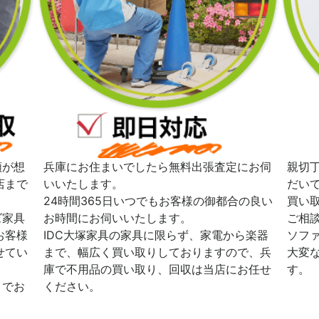
額が想
兵庫にお住まいでしたら無料出張査定にお伺
親切
店まで
いいたします。
だい
24時間365日いつでもお客様の御都合の良い
買い
ズ家具
お時間にお伺いいたします。
ご相
お客様
IDC大塚家具の家具に限らず、家電から楽器
ソフ
せてい
まで、幅広く買い取りしておりますので、兵
大変
庫で不用品の買い取り、回収は当店にお任せ
す。
までお
ください。