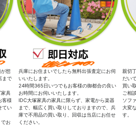
額が想
兵庫にお住まいでしたら無料出張査定にお伺
親切
店まで
いいたします。
だい
24時間365日いつでもお客様の御都合の良い
買い
ズ家具
お時間にお伺いいたします。
ご相
お客様
IDC大塚家具の家具に限らず、家電から楽器
ソフ
せてい
まで、幅広く買い取りしておりますので、兵
大変
庫で不用品の買い取り、回収は当店にお任せ
す。
までお
ください。