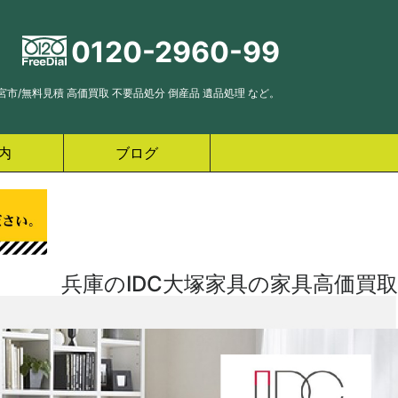
0120-2960-99
市/無料見積 高価買取 不要品処分 倒産品 遺品処理 など。
内
ブログ
兵庫のIDC大塚家具の家具高価買取