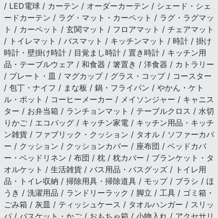
/ LED電球 / カーテン / オーダーカーテン / シェード・シェ
ードカーテン / ラグ・マット・カーペット / ラグ・ラグマッ
ト / カーペット / 玄関マット / フロアマット / チェアマット
/ トイレマット / バスマット / キッチンマット / 時計 / 掛け
時計・壁掛け時計 / 目覚まし時計 / 置き時計 / キッチン用
品・テーブルウェア / 和食器 / 箸置き / 洋食器 / カトラリー
/ プレート・皿 / マグカップ / グラス・コップ / コースター
/ 包丁・ナイフ / まな板 / 鍋・フライパン / やかん・ケト
ル・ポット / コーヒーメーカー / メイソンジャー / キャニス
ター / お弁当箱 / ランチョンマット / テーブルクロス / 水切
りかご / エコバッグ / キッチン家電 / キッチン用品・キッチ
ン雑貨 / ファブリック・クッション / タオル / ソファーカバ
ー / クッション / クッションカバー / 座布団 / ベッドカバ
ー・ベッドリネン / 布団 / 枕 / 枕カバー / ブランケット・タ
オルケット / 生活雑貨 / バス用品・バスグッズ / トイレ用
品・トイレ収納 / 掃除用具・掃除道具 / モップ / ブラシ / ほ
うき / 洗濯用品 / ランドリーラック / 脚立 / 工具 / ゴミ箱・
ごみ箱 / 灰皿 / ティッシュケース / タオルハンガー / スリッ
パ / バスケット・かご / おもちゃ箱 / 小物入れ / アクセサリ