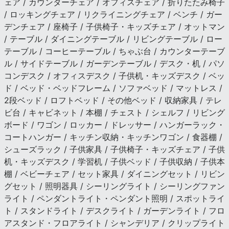
ェア / カウンターチェア / オフィスチェア / 折りたたみ椅子
/ ロッキングチェア / リクライニングチェア / ベンチ / ガー
デンチェア / 座椅子 / 子供椅子・キッズチェア / オットマン
/ テーブル / ダイニングテーブル / リビングテーブル / ロー
テーブル / コーヒーテーブル / ちゃぶ台 / カウンターテーブ
ル / サイドテーブル / ガーデンテーブル / デスク・机 / パソ
コンデスク / オフィスデスク / 子供机・キッズデスク / ベッ
ド / ベッド・ベッドフレーム / ソファベッド / マットレス /
2段ベッド / ロフトベッド / その他ベッド / 収納家具 / テレ
ビ台 / キャビネット / 本棚 / チェスト / シェルフ / リビング
ボード / ワゴン / ロッカー / ドレッサー / ハンガーラック・
コートハンガー / キッチン収納・キッチンワゴン / 食器棚 /
シューズラック / 子供家具 / 子供椅子・キッズチェア / 子供
机・キッズデスク / 学習机 / 子供ベッド / 子供収納 / 子供本
棚 / ベビーチェア / セット家具 / ダイニングセット / リビン
グセット / 照明器具 / シーリングライト / シーリングファン
ライト / ペンダントライト・ペンダント照明 / スポットライ
ト / スタンドライト / デスクライト / ガーデンライト / フロ
アスタンド・フロアライト / シャンデリア / クリップライト