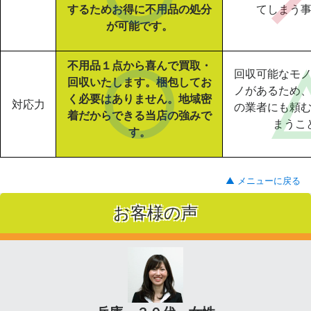
するためお得に不用品の処分
てしまう
が可能です。
不用品１点から喜んで買取・
回収可能なモ
回収いたします。梱包してお
ノがあるため
く必要はありません。地域密
対応力
の業者にも頼
着だからできる当店の強みで
まうこ
す。
▲ メニューに戻る
お客様の声