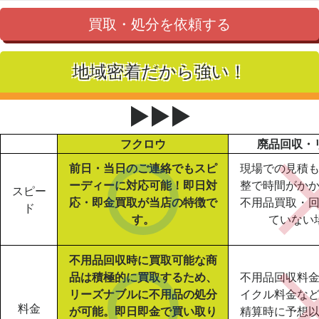
買取・処分を依頼する
地域密着だから強い！
▶▶▶
フクロウ
廃品回収・
前日・当日のご連絡でもスピ
現場での見積
ーディーに対応可能！即日対
整で時間がか
スピー
応・即金買取が当店の特徴で
不用品買取・
ド
す。
ていない
不用品回収時に買取可能な商
品は積極的に買取するため、
不用品回収料
リーズナブルに不用品の処分
イクル料金な
料金
が可能。即日即金で買い取り
精算時に予想