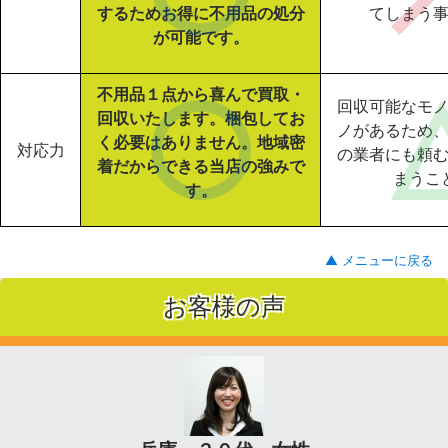
するためお得に不用品の処分
てしまう
が可能です。
不用品１点から喜んで買取・
回収可能なモ
回収いたします。梱包してお
ノがあるため
く必要はありません。地域密
対応力
の業者にも頼
着だからできる当店の強みで
まうこ
す。
▲ メニューに戻る
お客様の声