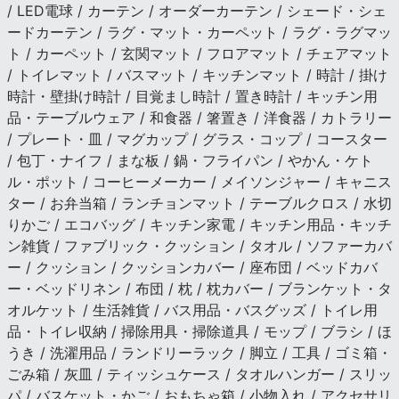
/ LED電球 / カーテン / オーダーカーテン / シェード・シェ
ードカーテン / ラグ・マット・カーペット / ラグ・ラグマッ
ト / カーペット / 玄関マット / フロアマット / チェアマット
/ トイレマット / バスマット / キッチンマット / 時計 / 掛け
時計・壁掛け時計 / 目覚まし時計 / 置き時計 / キッチン用
品・テーブルウェア / 和食器 / 箸置き / 洋食器 / カトラリー
/ プレート・皿 / マグカップ / グラス・コップ / コースター
/ 包丁・ナイフ / まな板 / 鍋・フライパン / やかん・ケト
ル・ポット / コーヒーメーカー / メイソンジャー / キャニス
ター / お弁当箱 / ランチョンマット / テーブルクロス / 水切
りかご / エコバッグ / キッチン家電 / キッチン用品・キッチ
ン雑貨 / ファブリック・クッション / タオル / ソファーカバ
ー / クッション / クッションカバー / 座布団 / ベッドカバ
ー・ベッドリネン / 布団 / 枕 / 枕カバー / ブランケット・タ
オルケット / 生活雑貨 / バス用品・バスグッズ / トイレ用
品・トイレ収納 / 掃除用具・掃除道具 / モップ / ブラシ / ほ
うき / 洗濯用品 / ランドリーラック / 脚立 / 工具 / ゴミ箱・
ごみ箱 / 灰皿 / ティッシュケース / タオルハンガー / スリッ
パ / バスケット・かご / おもちゃ箱 / 小物入れ / アクセサリ