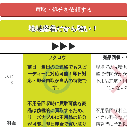
買取・処分を依頼する
地域密着だから強い！
▶▶▶
フクロウ
廃品回収・
前日・当日のご連絡でもスピ
現場での見積
ーディーに対応可能！即日対
整で時間がか
スピー
応・即金買取が当店の特徴で
不用品買取・
ド
す。
ていない
不用品回収時に買取可能な商
品は積極的に買取するため、
不用品回収料
リーズナブルに不用品の処分
イクル料金な
料金
が可能。即日即金で買い取り
精算時に予想