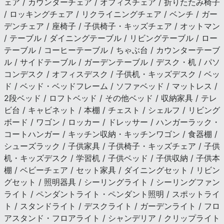
ェア / カウンターチェア / オフィスチェア / 折りたたみ椅子
/ ロッキングチェア / リクライニングチェア / ベンチ / ガー
デンチェア / 座椅子 / 子供椅子・キッズチェア / オットマン
/ テーブル / ダイニングテーブル / リビングテーブル / ロー
テーブル / コーヒーテーブル / ちゃぶ台 / カウンターテーブ
ル / サイドテーブル / ガーデンテーブル / デスク・机 / パソ
コンデスク / オフィスデスク / 子供机・キッズデスク / ベッ
ド / ベッド・ベッドフレーム / ソファベッド / マットレス /
2段ベッド / ロフトベッド / その他ベッド / 収納家具 / テレ
ビ台 / キャビネット / 本棚 / チェスト / シェルフ / リビング
ボード / ワゴン / ロッカー / ドレッサー / ハンガーラック・
コートハンガー / キッチン収納・キッチンワゴン / 食器棚 /
シューズラック / 子供家具 / 子供椅子・キッズチェア / 子供
机・キッズデスク / 学習机 / 子供ベッド / 子供収納 / 子供本
棚 / ベビーチェア / セット家具 / ダイニングセット / リビン
グセット / 照明器具 / シーリングライト / シーリングファン
ライト / ペンダントライト・ペンダント照明 / スポットライ
ト / スタンドライト / デスクライト / ガーデンライト / フロ
アスタンド・フロアライト / シャンデリア / クリップライト