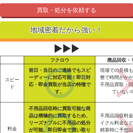
買取・処分を依頼する
地域密着だから強い！
▶▶▶
フクロウ
廃品回収・
前日・当日のご連絡でもスピ
現場での見積
ーディーに対応可能！即日対
整で時間がか
スピー
応・即金買取が当店の特徴で
不用品買取・
ド
す。
ていない
不用品回収時に買取可能な商
品は積極的に買取するため、
不用品回収料
リーズナブルに不用品の処分
イクル料金な
料金
が可能。即日即金で買い取り
精算時に予想