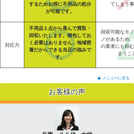
するためお得に不用品の処分
てしまう
が可能です。
不用品１点から喜んで買取・
回収可能なモ
回収いたします。梱包してお
ノがあるため
く必要はありません。地域密
対応力
の業者にも頼
着だからできる当店の強みで
まうこ
す。
▲ メニューに戻る
お客様の声