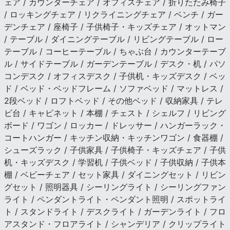
ェア / カウンターチェア / オフィスチェア / 折りたたみ椅子
/ ロッキングチェア / リクライニングチェア / ベンチ / ガー
デンチェア / 座椅子 / 子供椅子・キッズチェア / オットマン
/ テーブル / ダイニングテーブル / リビングテーブル / ロー
テーブル / コーヒーテーブル / ちゃぶ台 / カウンターテーブ
ル / サイドテーブル / ガーデンテーブル / デスク・机 / パソ
コンデスク / オフィスデスク / 子供机・キッズデスク / ベッ
ド / ベッド・ベッドフレーム / ソファベッド / マットレス /
2段ベッド / ロフトベッド / その他ベッド / 収納家具 / テレ
ビ台 / キャビネット / 本棚 / チェスト / シェルフ / リビング
ボード / ワゴン / ロッカー / ドレッサー / ハンガーラック・
コートハンガー / キッチン収納・キッチンワゴン / 食器棚 /
シューズラック / 子供家具 / 子供椅子・キッズチェア / 子供
机・キッズデスク / 学習机 / 子供ベッド / 子供収納 / 子供本
棚 / ベビーチェア / セット家具 / ダイニングセット / リビン
グセット / 照明器具 / シーリングライト / シーリングファン
ライト / ペンダントライト・ペンダント照明 / スポットライ
ト / スタンドライト / デスクライト / ガーデンライト / フロ
アスタンド・フロアライト / シャンデリア / クリップライト