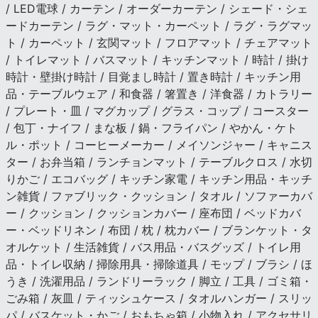
/ LED電球 / カーテン / オーダーカーテン / シェード・シェ
ードカーテン / ラグ・マット・カーペット / ラグ・ラグマッ
ト / カーペット / 玄関マット / フロアマット / チェアマット
/ トイレマット / バスマット / キッチンマット / 時計 / 掛け
時計・壁掛け時計 / 目覚まし時計 / 置き時計 / キッチン用
品・テーブルウェア / 和食器 / 箸置き / 洋食器 / カトラリー
/ プレート・皿 / マグカップ / グラス・コップ / コースター
/ 包丁・ナイフ / まな板 / 鍋・フライパン / やかん・ケト
ル・ポット / コーヒーメーカー / メイソンジャー / キャニス
ター / お弁当箱 / ランチョンマット / テーブルクロス / 水切
りかご / エコバッグ / キッチン家電 / キッチン用品・キッチ
ン雑貨 / ファブリック・クッション / タオル / ソファーカバ
ー / クッション / クッションカバー / 座布団 / ベッドカバ
ー・ベッドリネン / 布団 / 枕 / 枕カバー / ブランケット・タ
オルケット / 生活雑貨 / バス用品・バスグッズ / トイレ用
品・トイレ収納 / 掃除用具・掃除道具 / モップ / ブラシ / ほ
うき / 洗濯用品 / ランドリーラック / 脚立 / 工具 / ゴミ箱・
ごみ箱 / 灰皿 / ティッシュケース / タオルハンガー / スリッ
パ / バスケット・かご / おもちゃ箱 / 小物入れ / アクセサリ