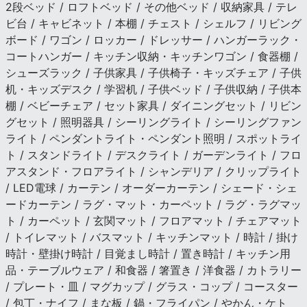
2段ベッド / ロフトベッド / その他ベッド / 収納家具 / テレ
ビ台 / キャビネット / 本棚 / チェスト / シェルフ / リビング
ボード / ワゴン / ロッカー / ドレッサー / ハンガーラック・
コートハンガー / キッチン収納・キッチンワゴン / 食器棚 /
シューズラック / 子供家具 / 子供椅子・キッズチェア / 子供
机・キッズデスク / 学習机 / 子供ベッド / 子供収納 / 子供本
棚 / ベビーチェア / セット家具 / ダイニングセット / リビン
グセット / 照明器具 / シーリングライト / シーリングファン
ライト / ペンダントライト・ペンダント照明 / スポットライ
ト / スタンドライト / デスクライト / ガーデンライト / フロ
アスタンド・フロアライト / シャンデリア / クリップライト
/ LED電球 / カーテン / オーダーカーテン / シェード・シェ
ードカーテン / ラグ・マット・カーペット / ラグ・ラグマッ
ト / カーペット / 玄関マット / フロアマット / チェアマット
/ トイレマット / バスマット / キッチンマット / 時計 / 掛け
時計・壁掛け時計 / 目覚まし時計 / 置き時計 / キッチン用
品・テーブルウェア / 和食器 / 箸置き / 洋食器 / カトラリー
/ プレート・皿 / マグカップ / グラス・コップ / コースター
/ 包丁・ナイフ / まな板 / 鍋・フライパン / やかん・ケト