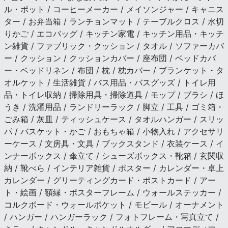
ル・ポット / コーヒーメーカー / メイソンジャー / キャニス
ター / お弁当箱 / ランチョンマット / テーブルクロス / 水切
りかご / エコバッグ / キッチン家電 / キッチン用品・キッチ
ン雑貨 / ファブリック・クッション / タオル / ソファーカバ
ー / クッション / クッションカバー / 座布団 / ベッドカバ
ー・ベッドリネン / 布団 / 枕 / 枕カバー / ブランケット・タ
オルケット / 生活雑貨 / バス用品・バスグッズ / トイレ用
品・トイレ収納 / 掃除用具・掃除道具 / モップ / ブラシ / ほ
うき / 洗濯用品 / ランドリーラック / 脚立 / 工具 / ゴミ箱・
ごみ箱 / 灰皿 / ティッシュケース / タオルハンガー / スリッ
パ / バスケット・かご / おもちゃ箱 / 小物入れ / アクセサリ
ーケース / 文房具・文具 / ブックスタンド / 衣装ケース / イ
ンナーボックス / 傘立て / シューズボックス・靴箱 / 玄関収
納 / 靴べら / インテリア雑貨 / ポスター / カレンダー・卓上
カレンダー / グリーティングカード・ポストカード / アー
ト・絵画 / 額縁・ポスターフレーム / ウォールステッカー /
コルクボード・ウォールポケット / モビール / オーナメント
/ ハンガー / ハンガーラック / フォトフレーム・写真立て /