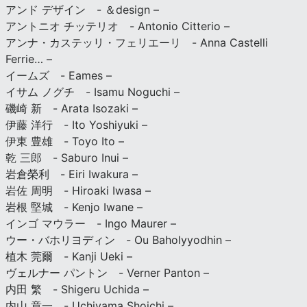
アンド デザイン - ＆design –
アントニオ チッテリオ - Antonio Citterio –
アンナ・カステッリ・フェリエーリ - Anna Castelli
Ferrie… –
イームズ - Eames –
イサム ノグチ - Isamu Noguchi –
磯崎 新 - Arata Isozaki –
伊藤 洋行 - Ito Yoshiyuki –
伊東 豊雄 - Toyo Ito –
乾 三郎 - Saburo Inui –
岩倉榮利 - Eiri Iwakura –
岩佐 周明 - Hiroaki Iwasa –
岩根 堅城 - Kenjo Iwane –
インゴ マウラー - Ingo Maurer –
ウー・バホリヨディン - Ou Baholyyodhin –
植木 莞爾 - Kanji Ueki –
ヴェルナー パントン - Verner Panton –
内田 繁 - Shigeru Uchida –
内山 章一 - Uchiyama Shoichi –