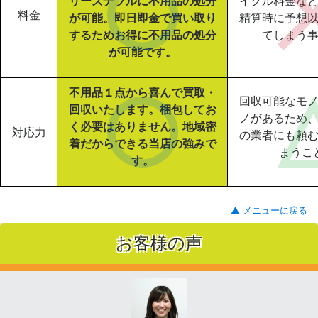
リーズナブルに不用品の処分
イクル料金な
料金
が可能。即日即金で買い取り
精算時に予想
するためお得に不用品の処分
てしまう
が可能です。
不用品１点から喜んで買取・
回収可能なモ
回収いたします。梱包してお
ノがあるため
く必要はありません。地域密
対応力
の業者にも頼
着だからできる当店の強みで
まうこ
す。
▲ メニューに戻る
お客様の声