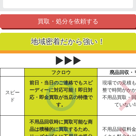
買取・処分を依頼する
地域密着だから強い！
▶▶▶
フクロウ
廃品回収・
前日・当日のご連絡でもスピ
現場での見積
ーディーに対応可能！即日対
整で時間がか
スピー
応・即金買取が当店の特徴で
不用品買取・
ド
す。
ていない
不用品回収時に買取可能な商
品は積極的に買取するため、
不用品回収料