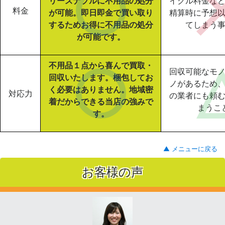
リーズナブルに不用品の処分
イクル料金な
料金
が可能。即日即金で買い取り
精算時に予想
するためお得に不用品の処分
てしまう
が可能です。
不用品１点から喜んで買取・
回収可能なモ
回収いたします。梱包してお
ノがあるため
く必要はありません。地域密
対応力
の業者にも頼
着だからできる当店の強みで
まうこ
す。
▲ メニューに戻る
お客様の声