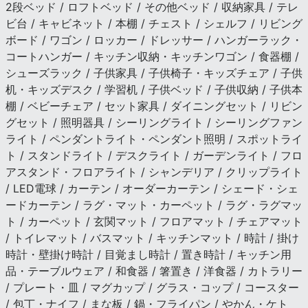
2段ベッド / ロフトベッド / その他ベッド / 収納家具 / テレ
ビ台 / キャビネット / 本棚 / チェスト / シェルフ / リビング
ボード / ワゴン / ロッカー / ドレッサー / ハンガーラック・
コートハンガー / キッチン収納・キッチンワゴン / 食器棚 /
シューズラック / 子供家具 / 子供椅子・キッズチェア / 子供
机・キッズデスク / 学習机 / 子供ベッド / 子供収納 / 子供本
棚 / ベビーチェア / セット家具 / ダイニングセット / リビン
グセット / 照明器具 / シーリングライト / シーリングファン
ライト / ペンダントライト・ペンダント照明 / スポットライ
ト / スタンドライト / デスクライト / ガーデンライト / フロ
アスタンド・フロアライト / シャンデリア / クリップライト
/ LED電球 / カーテン / オーダーカーテン / シェード・シェ
ードカーテン / ラグ・マット・カーペット / ラグ・ラグマッ
ト / カーペット / 玄関マット / フロアマット / チェアマット
/ トイレマット / バスマット / キッチンマット / 時計 / 掛け
時計・壁掛け時計 / 目覚まし時計 / 置き時計 / キッチン用
品・テーブルウェア / 和食器 / 箸置き / 洋食器 / カトラリー
/ プレート・皿 / マグカップ / グラス・コップ / コースター
/ 包丁・ナイフ / まな板 / 鍋・フライパン / やかん・ケト