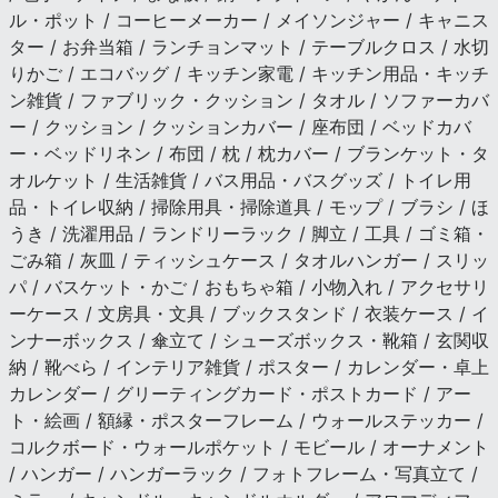
ル・ポット / コーヒーメーカー / メイソンジャー / キャニス
ター / お弁当箱 / ランチョンマット / テーブルクロス / 水切
りかご / エコバッグ / キッチン家電 / キッチン用品・キッチ
ン雑貨 / ファブリック・クッション / タオル / ソファーカバ
ー / クッション / クッションカバー / 座布団 / ベッドカバ
ー・ベッドリネン / 布団 / 枕 / 枕カバー / ブランケット・タ
オルケット / 生活雑貨 / バス用品・バスグッズ / トイレ用
品・トイレ収納 / 掃除用具・掃除道具 / モップ / ブラシ / ほ
うき / 洗濯用品 / ランドリーラック / 脚立 / 工具 / ゴミ箱・
ごみ箱 / 灰皿 / ティッシュケース / タオルハンガー / スリッ
パ / バスケット・かご / おもちゃ箱 / 小物入れ / アクセサリ
ーケース / 文房具・文具 / ブックスタンド / 衣装ケース / イ
ンナーボックス / 傘立て / シューズボックス・靴箱 / 玄関収
納 / 靴べら / インテリア雑貨 / ポスター / カレンダー・卓上
カレンダー / グリーティングカード・ポストカード / アー
ト・絵画 / 額縁・ポスターフレーム / ウォールステッカー /
コルクボード・ウォールポケット / モビール / オーナメント
/ ハンガー / ハンガーラック / フォトフレーム・写真立て /