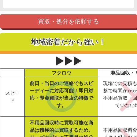
買取・処分を依頼する
地域密着だから強い！
▶▶▶
フクロウ
廃品回収・
前日・当日のご連絡でもスピ
現場での見積
ーディーに対応可能！即日対
整で時間がか
スピー
応・即金買取が当店の特徴で
不用品買取・
ド
す。
ていない
不用品回収時に買取可能な商
品は積極的に買取するため、
不用品回収料