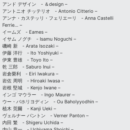
アンド デザイン - ＆design –
アントニオ チッテリオ - Antonio Citterio –
アンナ・カステッリ・フェリエーリ - Anna Castelli
Ferrie… –
イームズ - Eames –
イサム ノグチ - Isamu Noguchi –
磯崎 新 - Arata Isozaki –
伊藤 洋行 - Ito Yoshiyuki –
伊東 豊雄 - Toyo Ito –
乾 三郎 - Saburo Inui –
岩倉榮利 - Eiri Iwakura –
岩佐 周明 - Hiroaki Iwasa –
岩根 堅城 - Kenjo Iwane –
インゴ マウラー - Ingo Maurer –
ウー・バホリヨディン - Ou Baholyyodhin –
植木 莞爾 - Kanji Ueki –
ヴェルナー パントン - Verner Panton –
内田 繁 - Shigeru Uchida –
内山 章一 - Uchiyama Shoichi –