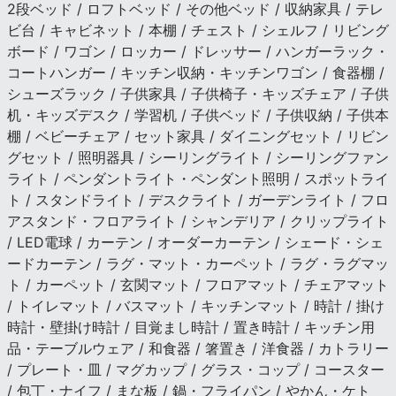
2段ベッド / ロフトベッド / その他ベッド / 収納家具 / テレ
ビ台 / キャビネット / 本棚 / チェスト / シェルフ / リビング
ボード / ワゴン / ロッカー / ドレッサー / ハンガーラック・
コートハンガー / キッチン収納・キッチンワゴン / 食器棚 /
シューズラック / 子供家具 / 子供椅子・キッズチェア / 子供
机・キッズデスク / 学習机 / 子供ベッド / 子供収納 / 子供本
棚 / ベビーチェア / セット家具 / ダイニングセット / リビン
グセット / 照明器具 / シーリングライト / シーリングファン
ライト / ペンダントライト・ペンダント照明 / スポットライ
ト / スタンドライト / デスクライト / ガーデンライト / フロ
アスタンド・フロアライト / シャンデリア / クリップライト
/ LED電球 / カーテン / オーダーカーテン / シェード・シェ
ードカーテン / ラグ・マット・カーペット / ラグ・ラグマッ
ト / カーペット / 玄関マット / フロアマット / チェアマット
/ トイレマット / バスマット / キッチンマット / 時計 / 掛け
時計・壁掛け時計 / 目覚まし時計 / 置き時計 / キッチン用
品・テーブルウェア / 和食器 / 箸置き / 洋食器 / カトラリー
/ プレート・皿 / マグカップ / グラス・コップ / コースター
/ 包丁・ナイフ / まな板 / 鍋・フライパン / やかん・ケト