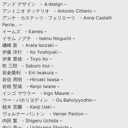
アンド デザイン - ＆design –
アントニオ チッテリオ - Antonio Citterio –
アンナ・カステッリ・フェリエーリ - Anna Castelli
Ferrie… –
イームズ - Eames –
イサム ノグチ - Isamu Noguchi –
磯崎 新 - Arata Isozaki –
伊藤 洋行 - Ito Yoshiyuki –
伊東 豊雄 - Toyo Ito –
乾 三郎 - Saburo Inui –
岩倉榮利 - Eiri Iwakura –
岩佐 周明 - Hiroaki Iwasa –
岩根 堅城 - Kenjo Iwane –
インゴ マウラー - Ingo Maurer –
ウー・バホリヨディン - Ou Baholyyodhin –
植木 莞爾 - Kanji Ueki –
ヴェルナー パントン - Verner Panton –
内田 繁 - Shigeru Uchida –
内山 章一 - Uchiyama Shoichi –