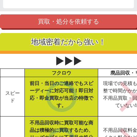
買取・処分を依頼する
地域密着だから強い！
▶▶▶
フクロウ
廃品回収・
前日・当日のご連絡でもスピ
現場での見積
ーディーに対応可能！即日対
整で時間がか
スピー
応・即金買取が当店の特徴で
不用品買取・
ド
す。
ていない
不用品回収時に買取可能な商
品は積極的に買取するため、
不用品回収料