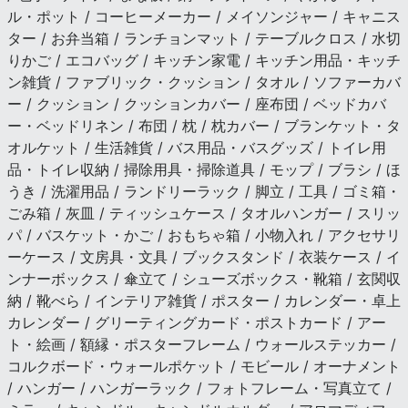
ル・ポット / コーヒーメーカー / メイソンジャー / キャニス
ター / お弁当箱 / ランチョンマット / テーブルクロス / 水切
りかご / エコバッグ / キッチン家電 / キッチン用品・キッチ
ン雑貨 / ファブリック・クッション / タオル / ソファーカバ
ー / クッション / クッションカバー / 座布団 / ベッドカバ
ー・ベッドリネン / 布団 / 枕 / 枕カバー / ブランケット・タ
オルケット / 生活雑貨 / バス用品・バスグッズ / トイレ用
品・トイレ収納 / 掃除用具・掃除道具 / モップ / ブラシ / ほ
うき / 洗濯用品 / ランドリーラック / 脚立 / 工具 / ゴミ箱・
ごみ箱 / 灰皿 / ティッシュケース / タオルハンガー / スリッ
パ / バスケット・かご / おもちゃ箱 / 小物入れ / アクセサリ
ーケース / 文房具・文具 / ブックスタンド / 衣装ケース / イ
ンナーボックス / 傘立て / シューズボックス・靴箱 / 玄関収
納 / 靴べら / インテリア雑貨 / ポスター / カレンダー・卓上
カレンダー / グリーティングカード・ポストカード / アー
ト・絵画 / 額縁・ポスターフレーム / ウォールステッカー /
コルクボード・ウォールポケット / モビール / オーナメント
/ ハンガー / ハンガーラック / フォトフレーム・写真立て /