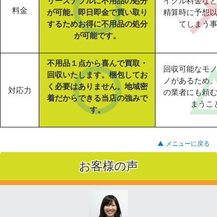
リーズナブルに不用品の処分
イクル料金な
料金
が可能。即日即金で買い取り
精算時に予想
するためお得に不用品の処分
てしまう
が可能です。
不用品１点から喜んで買取・
回収可能なモ
回収いたします。梱包してお
ノがあるため
く必要はありません。地域密
対応力
の業者にも頼
着だからできる当店の強みで
まうこ
す。
▲ メニューに戻る
お客様の声