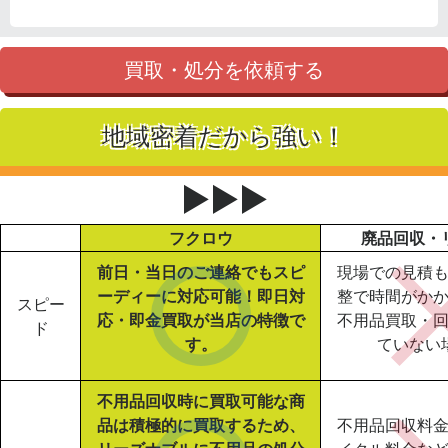
買取・処分を依頼する
地域密着だから強い！
▶▶▶
フクロウ
廃品回収・
前日・当日のご連絡でもスピ
現場での見積
ーディーに対応可能！即日対
整で時間がか
スピー
応・即金買取が当店の特徴で
不用品買取・
ド
す。
ていない
不用品回収時に買取可能な商
品は積極的に買取するため、
不用品回収料