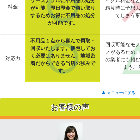
リーズナブルに不用品の処分
イクル料金な
料金
が可能。即日即金で買い取り
精算時に予想
するためお得に不用品の処分
てしまう
が可能です。
不用品１点から喜んで買取・
回収可能なモ
回収いたします。梱包してお
ノがあるため
く必要はありません。地域密
対応力
の業者にも頼
着だからできる当店の強みで
まうこ
す。
▲ メニューに戻る
お客様の声