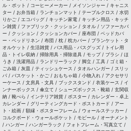
ル・ポット / コーヒーメーカー / メイソンジャー / キャニス
ター / お弁当箱 / ランチョンマット / テーブルクロス / 水切
りかご / エコバッグ / キッチン家電 / キッチン用品・キッチ
ン雑貨 / ファブリック・クッション / タオル / ソファーカバ
ー / クッション / クッションカバー / 座布団 / ベッドカバ
ー・ベッドリネン / 布団 / 枕 / 枕カバー / ブランケット・タ
オルケット / 生活雑貨 / バス用品・バスグッズ / トイレ用
品・トイレ収納 / 掃除用具・掃除道具 / モップ / ブラシ / ほ
うき / 洗濯用品 / ランドリーラック / 脚立 / 工具 / ゴミ箱・
ごみ箱 / 灰皿 / ティッシュケース / タオルハンガー / スリッ
パ / バスケット・かご / おもちゃ箱 / 小物入れ / アクセサリ
ーケース / 文房具・文具 / ブックスタンド / 衣装ケース / イ
ンナーボックス / 傘立て / シューズボックス・靴箱 / 玄関収
納 / 靴べら / インテリア雑貨 / ポスター / カレンダー・卓上
カレンダー / グリーティングカード・ポストカード / アー
ト・絵画 / 額縁・ポスターフレーム / ウォールステッカー /
コルクボード・ウォールポケット / モビール / オーナメント
/ ハンガー / ハンガーラック / フォトフレーム・写真立て /