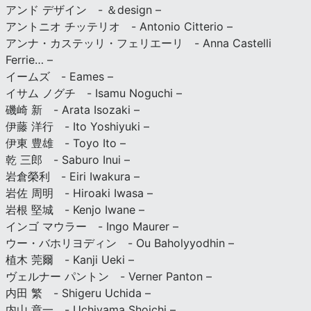
アンド デザイン - ＆design –
アントニオ チッテリオ - Antonio Citterio –
アンナ・カステッリ・フェリエーリ - Anna Castelli
Ferrie… –
イームズ - Eames –
イサム ノグチ - Isamu Noguchi –
磯崎 新 - Arata Isozaki –
伊藤 洋行 - Ito Yoshiyuki –
伊東 豊雄 - Toyo Ito –
乾 三郎 - Saburo Inui –
岩倉榮利 - Eiri Iwakura –
岩佐 周明 - Hiroaki Iwasa –
岩根 堅城 - Kenjo Iwane –
インゴ マウラー - Ingo Maurer –
ウー・バホリヨディン - Ou Baholyyodhin –
植木 莞爾 - Kanji Ueki –
ヴェルナー パントン - Verner Panton –
内田 繁 - Shigeru Uchida –
内山 章一 - Uchiyama Shoichi –