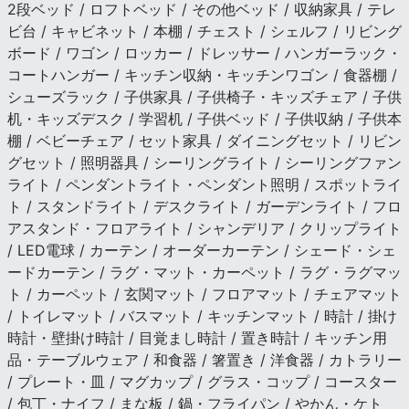
2段ベッド / ロフトベッド / その他ベッド / 収納家具 / テレ
ビ台 / キャビネット / 本棚 / チェスト / シェルフ / リビング
ボード / ワゴン / ロッカー / ドレッサー / ハンガーラック・
コートハンガー / キッチン収納・キッチンワゴン / 食器棚 /
シューズラック / 子供家具 / 子供椅子・キッズチェア / 子供
机・キッズデスク / 学習机 / 子供ベッド / 子供収納 / 子供本
棚 / ベビーチェア / セット家具 / ダイニングセット / リビン
グセット / 照明器具 / シーリングライト / シーリングファン
ライト / ペンダントライト・ペンダント照明 / スポットライ
ト / スタンドライト / デスクライト / ガーデンライト / フロ
アスタンド・フロアライト / シャンデリア / クリップライト
/ LED電球 / カーテン / オーダーカーテン / シェード・シェ
ードカーテン / ラグ・マット・カーペット / ラグ・ラグマッ
ト / カーペット / 玄関マット / フロアマット / チェアマット
/ トイレマット / バスマット / キッチンマット / 時計 / 掛け
時計・壁掛け時計 / 目覚まし時計 / 置き時計 / キッチン用
品・テーブルウェア / 和食器 / 箸置き / 洋食器 / カトラリー
/ プレート・皿 / マグカップ / グラス・コップ / コースター
/ 包丁・ナイフ / まな板 / 鍋・フライパン / やかん・ケト