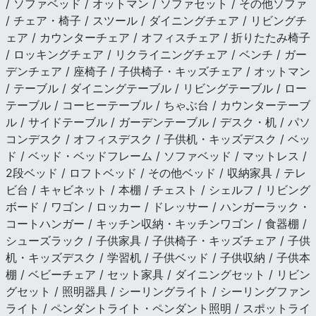
/ ソファベッド / オットマン / ソファセット / その他ソファ
/ チェア・椅子 / スツール / ダイニングチェア / リビングチ
ェア / カウンターチェア / オフィスチェア / 折りたたみ椅子
/ ロッキングチェア / リクライニングチェア / ベンチ / ガー
デンチェア / 座椅子 / 子供椅子・キッズチェア / オットマン
/ テーブル / ダイニングテーブル / リビングテーブル / ロー
テーブル / コーヒーテーブル / ちゃぶ台 / カウンターテーブ
ル / サイドテーブル / ガーデンテーブル / デスク・机 / パソ
コンデスク / オフィスデスク / 子供机・キッズデスク / ベッ
ド / ベッド・ベッドフレーム / ソファベッド / マットレス /
2段ベッド / ロフトベッド / その他ベッド / 収納家具 / テレ
ビ台 / キャビネット / 本棚 / チェスト / シェルフ / リビング
ボード / ワゴン / ロッカー / ドレッサー / ハンガーラック・
コートハンガー / キッチン収納・キッチンワゴン / 食器棚 /
シューズラック / 子供家具 / 子供椅子・キッズチェア / 子供
机・キッズデスク / 学習机 / 子供ベッド / 子供収納 / 子供本
棚 / ベビーチェア / セット家具 / ダイニングセット / リビン
グセット / 照明器具 / シーリングライト / シーリングファン
ライト / ペンダントライト・ペンダント照明 / スポットライ