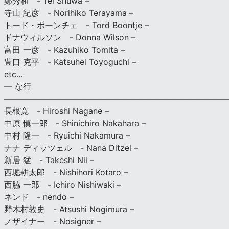
鄭秀和 - Tei Shuwa –
寺山 紀彦 - Norihiko Terayama –
トード・ボーンチェ - Tord Boontje –
ドナウィルソン - Donna Wilson –
富田 一彦 - Kazuhiko Tomita –
豊口 克平 - Katsuhei Toyoguchi –
etc…
— な行
———————————————————————————
長根寛 - Hiroshi Nagane –
中原 慎一郎 - Shinichiro Nakahara –
中村 隆一 - Ryuichi Nakamura –
ナナ ディッツェル - Nana Ditzel –
新居 猛 - Takeshi Nii –
西堀耕太郎 - Nishihori Kotaro –
西脇 一郎 - Ichiro Nishiwaki –
ネンド - nendo –
野木村敦史 - Atsushi Nogimura –
ノザイナー - Nosigner –