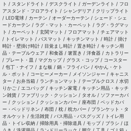
ト / スタンドライト / デスクライト / ガーデンライト / フロ
アスタンド・フロアライト / シャンデリア / クリップライト
/ LED電球 / カーテン / オーダーカーテン / シェード・シェ
ードカーテン / ラグ・マット・カーペット / ラグ・ラグマッ
ト / カーペット / 玄関マット / フロアマット / チェアマット
/ トイレマット / バスマット / キッチンマット / 時計 / 掛け
時計・壁掛け時計 / 目覚まし時計 / 置き時計 / キッチン用
品・テーブルウェア / 和食器 / 箸置き / 洋食器 / カトラリー
/ プレート・皿 / マグカップ / グラス・コップ / コースター
/ 包丁・ナイフ / まな板 / 鍋・フライパン / やかん・ケト
ル・ポット / コーヒーメーカー / メイソンジャー / キャニス
ター / お弁当箱 / ランチョンマット / テーブルクロス / 水切
りかご / エコバッグ / キッチン家電 / キッチン用品・キッチ
ン雑貨 / ファブリック・クッション / タオル / ソファーカバ
ー / クッション / クッションカバー / 座布団 / ベッドカバ
ー・ベッドリネン / 布団 / 枕 / 枕カバー / ブランケット・タ
オルケット / 生活雑貨 / バス用品・バスグッズ / トイレ用
品・トイレ収納 / 掃除用具・掃除道具 / モップ / ブラシ / ほ
うき / 洗濯用品 / ランドリーラック / 脚立 / 工具 / ゴミ箱・