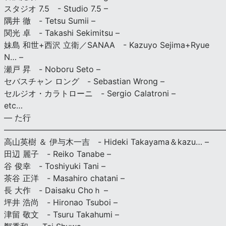
スタジオ 7.5 - Studio 7.5 –
隅井 徹 - Tetsu Sumii –
関光 卓 - Takashi Sekimitsu –
妹島 和世+西沢 立衛／SANAA - Kazuyo Sejima+Ryue
N… –
瀬戸 昇 - Noboru Seto –
セバスチャン ロング - Sebastian Wrong –
セルジオ・カラトローニ - Sergio Calatroni –
etc…
— た行
———————————————————————————
高山英樹 ＆ 伊与木一吉 - Hideki Takayama＆kazu… –
田辺 麗子 - Reiko Tanabe –
谷 俊幸 - Toshiyuki Tani –
茶谷 正洋 - Masahiro chatani –
長 大作 - Daisaku Choｈ –
坪井 浩尚 - Hironao Tsuboi –
津留 敬文 - Tsuru Takahumi –