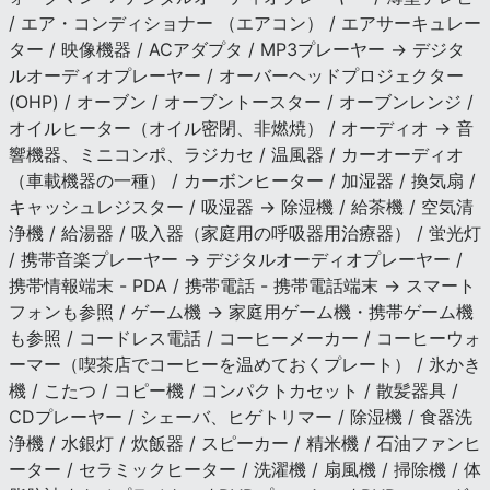
/ エア・コンディショナー （エアコン） / エアサーキュレー
ター / 映像機器 / ACアダプタ / MP3プレーヤー → デジタ
ルオーディオプレーヤー / オーバーヘッドプロジェクター
(OHP) / オーブン / オーブントースター / オーブンレンジ /
オイルヒーター（オイル密閉、非燃焼） / オーディオ → 音
響機器、ミニコンポ、ラジカセ / 温風器 / カーオーディオ
（車載機器の一種） / カーボンヒーター / 加湿器 / 換気扇 /
キャッシュレジスター / 吸湿器 → 除湿機 / 給茶機 / 空気清
浄機 / 給湯器 / 吸入器（家庭用の呼吸器用治療器） / 蛍光灯
/ 携帯音楽プレーヤー → デジタルオーディオプレーヤー /
携帯情報端末 - PDA / 携帯電話 - 携帯電話端末 → スマート
フォンも参照 / ゲーム機 → 家庭用ゲーム機・携帯ゲーム機
も参照 / コードレス電話 / コーヒーメーカー / コーヒーウォ
ーマー（喫茶店でコーヒーを温めておくプレート） / 氷かき
機 / こたつ / コピー機 / コンパクトカセット / 散髪器具 /
CDプレーヤー / シェーバ、ヒゲトリマー / 除湿機 / 食器洗
浄機 / 水銀灯 / 炊飯器 / スピーカー / 精米機 / 石油ファンヒ
ーター / セラミックヒーター / 洗濯機 / 扇風機 / 掃除機 / 体