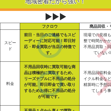
地域密着だから強い！
▶▶▶
フクロウ
廃品回収・
前日・当日のご連絡でもスピ
現場での見積
ーディーに対応可能！即日対
整で時間がか
スピー
応・即金買取が当店の特徴で
不用品買取・
ド
す。
ていない
不用品回収時に買取可能な商
品は積極的に買取するため、
不用品回収料
リーズナブルに不用品の処分
イクル料金な
料金
が可能。即日即金で買い取り
精算時に予想
するためお得に不用品の処分
てしまう
が可能です。
不用品１点から喜んで買取・