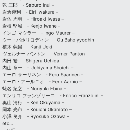
乾 三郎 - Saburo Inui –
岩倉榮利 - Eiri Iwakura –
岩佐 周明 - Hiroaki Iwasa –
岩根 堅城 - Kenjo Iwane –
インゴ マウラー - Ingo Maurer –
ウー・バホリヨディン - Ou Baholyyodhin –
植木 莞爾 - Kanji Ueki –
ヴェルナー パントン - Verner Panton –
内田 繁 - Shigeru Uchida –
内山 章一 - Uchiyama Shoichi –
エーロ サーリネン - Eero Saarinen –
エーロ・アールニオ - Eero Aarnio –
蛯名 紀之 - Noriyuki Ebina –
エンリコ フランゾリーニ - Enrico Franzolini –
奥山 清行 - Ken Okuyama –
岡本 光市 - Kouichi Okamoto –
小澤 良介 - Ryosuke Ozawa –
etc…