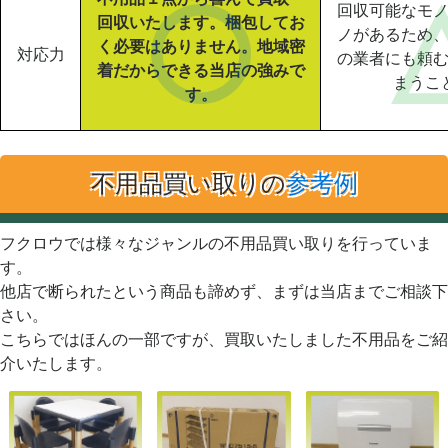
回収可能なモ
回収いたします。梱包してお
ノがあるため
く必要はありません。地域密
対応力
の業者にも頼
着だからできる当店の強みで
まうこ
す。
不用品買い取りの
参考例
フクロウでは様々なジャンルの不用品買い取りを行っていま
す。
他店で断られたという商品も諦めず、まずは当店までご相談下
さい。
こちらではほんの一部ですが、買取いたしました不用品をご紹
介いたします。