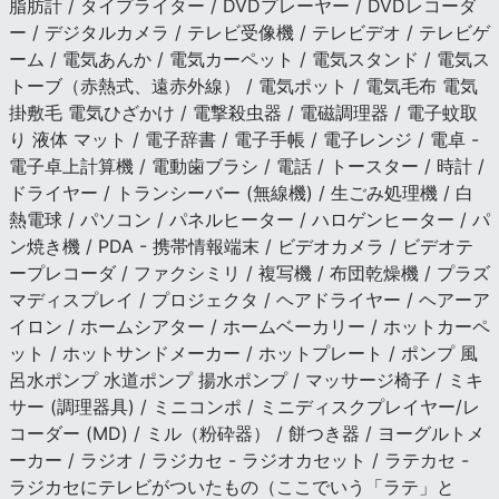
脂肪計 / タイプライター / DVDプレーヤー / DVDレコーダ
ー / デジタルカメラ / テレビ受像機 / テレビデオ / テレビゲ
ーム / 電気あんか / 電気カーペット / 電気スタンド / 電気ス
トーブ（赤熱式、遠赤外線） / 電気ポット / 電気毛布 電気
掛敷毛 電気ひざかけ / 電撃殺虫器 / 電磁調理器 / 電子蚊取
り 液体 マット / 電子辞書 / 電子手帳 / 電子レンジ / 電卓 -
電子卓上計算機 / 電動歯ブラシ / 電話 / トースター / 時計 /
ドライヤー / トランシーバー (無線機) / 生ごみ処理機 / 白
熱電球 / パソコン / パネルヒーター / ハロゲンヒーター / パ
ン焼き機 / PDA - 携帯情報端末 / ビデオカメラ / ビデオテ
ープレコーダ / ファクシミリ / 複写機 / 布団乾燥機 / プラズ
マディスプレイ / プロジェクタ / ヘアドライヤー / ヘアーア
イロン / ホームシアター / ホームベーカリー / ホットカーペ
ット / ホットサンドメーカー / ホットプレート / ポンプ 風
呂水ポンプ 水道ポンプ 揚水ポンプ / マッサージ椅子 / ミキ
サー (調理器具) / ミニコンポ / ミニディスクプレイヤー/レ
コーダー (MD) / ミル（粉砕器） / 餅つき器 / ヨーグルトメ
ーカー / ラジオ / ラジカセ - ラジオカセット / ラテカセ -
ラジカセにテレビがついたもの（ここでいう「ラテ」と