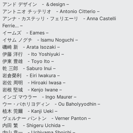
アンド デザイン - ＆design –
アントニオ チッテリオ - Antonio Citterio –
アンナ・カステッリ・フェリエーリ - Anna Castelli
Ferrie… –
イームズ - Eames –
イサム ノグチ - Isamu Noguchi –
磯崎 新 - Arata Isozaki –
伊藤 洋行 - Ito Yoshiyuki –
伊東 豊雄 - Toyo Ito –
乾 三郎 - Saburo Inui –
岩倉榮利 - Eiri Iwakura –
岩佐 周明 - Hiroaki Iwasa –
岩根 堅城 - Kenjo Iwane –
インゴ マウラー - Ingo Maurer –
ウー・バホリヨディン - Ou Baholyyodhin –
植木 莞爾 - Kanji Ueki –
ヴェルナー パントン - Verner Panton –
内田 繁 - Shigeru Uchida –
内山 章一 - Uchiyama Shoichi –