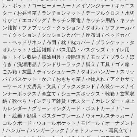
ル・ポット / コーヒーメーカー / メイソンジャー / キャニス
ター / お弁当箱 / ランチョンマット / テーブルクロス / 水切
りかご / エコバッグ / キッチン家電 / キッチン用品・キッチ
ン雑貨 / ファブリック・クッション / タオル / ソファーカバ
ー / クッション / クッションカバー / 座布団 / ベッドカバ
ー・ベッドリネン / 布団 / 枕 / 枕カバー / ブランケット・タ
オルケット / 生活雑貨 / バス用品・バスグッズ / トイレ用
品・トイレ収納 / 掃除用具・掃除道具 / モップ / ブラシ / ほ
うき / 洗濯用品 / ランドリーラック / 脚立 / 工具 / ゴミ箱・
ごみ箱 / 灰皿 / ティッシュケース / タオルハンガー / スリッ
パ / バスケット・かご / おもちゃ箱 / 小物入れ / アクセサリ
ーケース / 文房具・文具 / ブックスタンド / 衣装ケース / イ
ンナーボックス / 傘立て / シューズボックス・靴箱 / 玄関収
納 / 靴べら / インテリア雑貨 / ポスター / カレンダー・卓上
カレンダー / グリーティングカード・ポストカード / アー
ト・絵画 / 額縁・ポスターフレーム / ウォールステッカー /
コルクボード・ウォールポケット / モビール / オーナメント
/ ハンガー / ハンガーラック / フォトフレーム・写真立て /