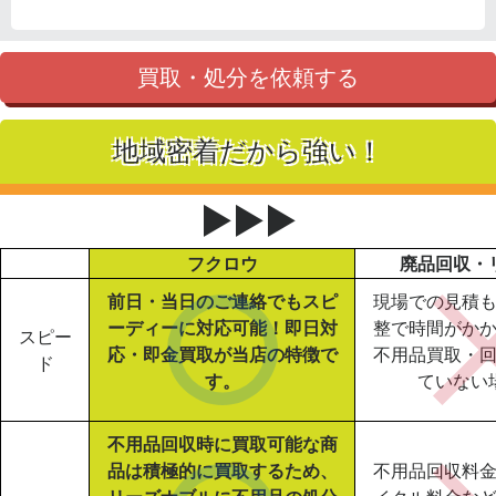
買取・処分を依頼する
地域密着だから強い！
▶▶▶
フクロウ
廃品回収・
前日・当日のご連絡でもスピ
現場での見積
ーディーに対応可能！即日対
整で時間がか
スピー
応・即金買取が当店の特徴で
不用品買取・
ド
す。
ていない
不用品回収時に買取可能な商
品は積極的に買取するため、
不用品回収料