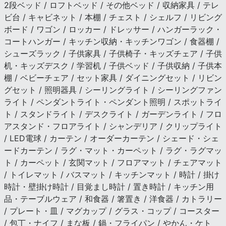
2段ベッド / ロフトベッド / その他ベッド / 収納家具 / テレ
ビ台 / キャビネット / 本棚 / チェスト / シェルフ / リビング
ボード / ワゴン / ロッカー / ドレッサー / ハンガーラック・
コートハンガー / キッチン収納・キッチンワゴン / 食器棚 /
シューズラック / 子供家具 / 子供椅子・キッズチェア / 子供
机・キッズデスク / 学習机 / 子供ベッド / 子供収納 / 子供本
棚 / ベビーチェア / セット家具 / ダイニングセット / リビン
グセット / 照明器具 / シーリングライト / シーリングファン
ライト / ペンダントライト・ペンダント照明 / スポットライ
ト / スタンドライト / デスクライト / ガーデンライト / フロ
アスタンド・フロアライト / シャンデリア / クリップライト
/ LED電球 / カーテン / オーダーカーテン / シェード・シェ
ードカーテン / ラグ・マット・カーペット / ラグ・ラグマッ
ト / カーペット / 玄関マット / フロアマット / チェアマット
/ トイレマット / バスマット / キッチンマット / 時計 / 掛け
時計・壁掛け時計 / 目覚まし時計 / 置き時計 / キッチン用
品・テーブルウェア / 和食器 / 箸置き / 洋食器 / カトラリー
/ プレート・皿 / マグカップ / グラス・コップ / コースター
/ 包丁・ナイフ / まな板 / 鍋・フライパン / やかん・ケト