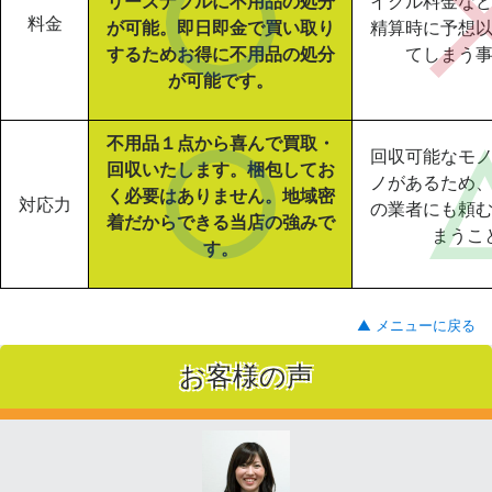
リーズナブルに不用品の処分
イクル料金な
料金
が可能。即日即金で買い取り
精算時に予想
するためお得に不用品の処分
てしまう
が可能です。
不用品１点から喜んで買取・
回収可能なモ
回収いたします。梱包してお
ノがあるため
く必要はありません。地域密
対応力
の業者にも頼
着だからできる当店の強みで
まうこ
す。
▲ メニューに戻る
お客様の声