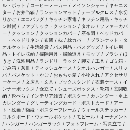
ル・ポット / コーヒーメーカー / メイソンジャー / キャニス
ター / お弁当箱 / ランチョンマット / テーブルクロス / 水切
りかご / エコバッグ / キッチン家電 / キッチン用品・キッチ
ン雑貨 / ファブリック・クッション / タオル / ソファーカバ
ー / クッション / クッションカバー / 座布団 / ベッドカバ
ー・ベッドリネン / 布団 / 枕 / 枕カバー / ブランケット・タ
オルケット / 生活雑貨 / バス用品・バスグッズ / トイレ用
品・トイレ収納 / 掃除用具・掃除道具 / モップ / ブラシ / ほ
うき / 洗濯用品 / ランドリーラック / 脚立 / 工具 / ゴミ箱・
ごみ箱 / 灰皿 / ティッシュケース / タオルハンガー / スリッ
パ / バスケット・かご / おもちゃ箱 / 小物入れ / アクセサリ
ーケース / 文房具・文具 / ブックスタンド / 衣装ケース / イ
ンナーボックス / 傘立て / シューズボックス・靴箱 / 玄関収
納 / 靴べら / インテリア雑貨 / ポスター / カレンダー・卓上
カレンダー / グリーティングカード・ポストカード / アー
ト・絵画 / 額縁・ポスターフレーム / ウォールステッカー /
コルクボード・ウォールポケット / モビール / オーナメント
/ ハンガー / ハンガーラック / フォトフレーム・写真立て /