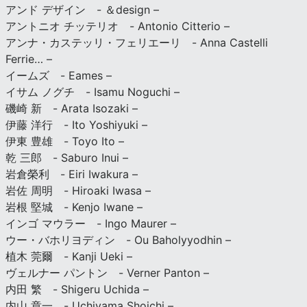
アンド デザイン - ＆design –
アントニオ チッテリオ - Antonio Citterio –
アンナ・カステッリ・フェリエーリ - Anna Castelli
Ferrie… –
イームズ - Eames –
イサム ノグチ - Isamu Noguchi –
磯崎 新 - Arata Isozaki –
伊藤 洋行 - Ito Yoshiyuki –
伊東 豊雄 - Toyo Ito –
乾 三郎 - Saburo Inui –
岩倉榮利 - Eiri Iwakura –
岩佐 周明 - Hiroaki Iwasa –
岩根 堅城 - Kenjo Iwane –
インゴ マウラー - Ingo Maurer –
ウー・バホリヨディン - Ou Baholyyodhin –
植木 莞爾 - Kanji Ueki –
ヴェルナー パントン - Verner Panton –
内田 繁 - Shigeru Uchida –
内山 章一 - Uchiyama Shoichi –