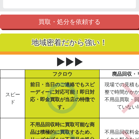
買取・処分を依頼する
地域密着だから強い！
▶▶▶
フクロウ
廃品回収・
前日・当日のご連絡でもスピ
現場での見積
ーディーに対応可能！即日対
整で時間がか
スピー
応・即金買取が当店の特徴で
不用品買取・
ド
す。
ていない
不用品回収時に買取可能な商
品は積極的に買取するため、
不用品回収料