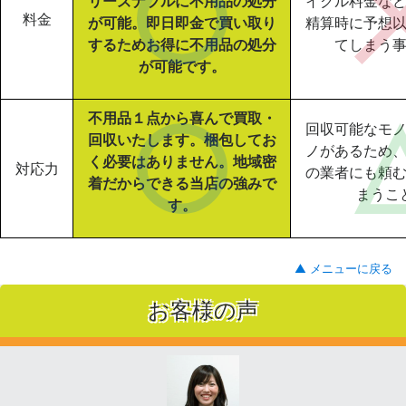
リーズナブルに不用品の処分
イクル料金な
料金
が可能。即日即金で買い取り
精算時に予想
するためお得に不用品の処分
てしまう
が可能です。
不用品１点から喜んで買取・
回収可能なモ
回収いたします。梱包してお
ノがあるため
く必要はありません。地域密
対応力
の業者にも頼
着だからできる当店の強みで
まうこ
す。
▲ メニューに戻る
お客様の声