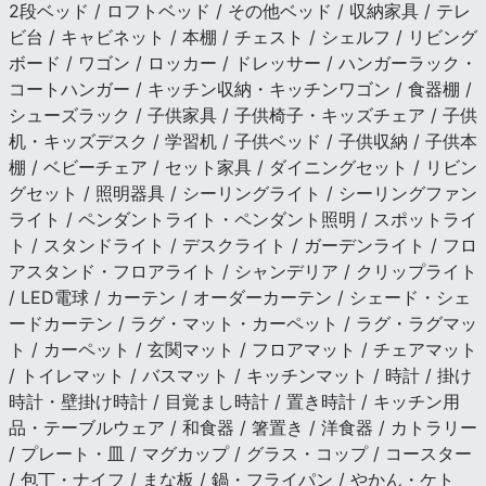
2段ベッド / ロフトベッド / その他ベッド / 収納家具 / テレ
ビ台 / キャビネット / 本棚 / チェスト / シェルフ / リビング
ボード / ワゴン / ロッカー / ドレッサー / ハンガーラック・
コートハンガー / キッチン収納・キッチンワゴン / 食器棚 /
シューズラック / 子供家具 / 子供椅子・キッズチェア / 子供
机・キッズデスク / 学習机 / 子供ベッド / 子供収納 / 子供本
棚 / ベビーチェア / セット家具 / ダイニングセット / リビン
グセット / 照明器具 / シーリングライト / シーリングファン
ライト / ペンダントライト・ペンダント照明 / スポットライ
ト / スタンドライト / デスクライト / ガーデンライト / フロ
アスタンド・フロアライト / シャンデリア / クリップライト
/ LED電球 / カーテン / オーダーカーテン / シェード・シェ
ードカーテン / ラグ・マット・カーペット / ラグ・ラグマッ
ト / カーペット / 玄関マット / フロアマット / チェアマット
/ トイレマット / バスマット / キッチンマット / 時計 / 掛け
時計・壁掛け時計 / 目覚まし時計 / 置き時計 / キッチン用
品・テーブルウェア / 和食器 / 箸置き / 洋食器 / カトラリー
/ プレート・皿 / マグカップ / グラス・コップ / コースター
/ 包丁・ナイフ / まな板 / 鍋・フライパン / やかん・ケト