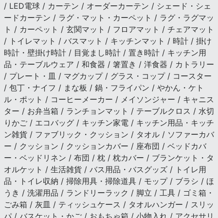
/ LED電球 / カーテン / オーダーカーテン / シェード・シェ
ードカーテン / ラグ・マット・カーペット / ラグ・ラグマッ
ト / カーペット / 玄関マット / フロアマット / チェアマット
/ トイレマット / バスマット / キッチンマット / 時計 / 掛け
時計・壁掛け時計 / 目覚まし時計 / 置き時計 / キッチン用
品・テーブルウェア / 和食器 / 箸置き / 洋食器 / カトラリー
/ プレート・皿 / マグカップ / グラス・コップ / コースター
/ 包丁・ナイフ / まな板 / 鍋・フライパン / やかん・ケト
ル・ポット / コーヒーメーカー / メイソンジャー / キャニス
ター / お弁当箱 / ランチョンマット / テーブルクロス / 水切
りかご / エコバッグ / キッチン家電 / キッチン用品・キッチ
ン雑貨 / ファブリック・クッション / タオル / ソファーカバ
ー / クッション / クッションカバー / 座布団 / ベッドカバ
ー・ベッドリネン / 布団 / 枕 / 枕カバー / ブランケット・タ
オルケット / 生活雑貨 / バス用品・バスグッズ / トイレ用
品・トイレ収納 / 掃除用具・掃除道具 / モップ / ブラシ / ほ
うき / 洗濯用品 / ランドリーラック / 脚立 / 工具 / ゴミ箱・
ごみ箱 / 灰皿 / ティッシュケース / タオルハンガー / スリッ
パ / バスケット・かご / おもちゃ箱 / 小物入れ / アクセサリ