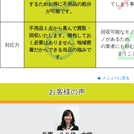
するためお得に不用品の処分
てしまう
が可能です。
不用品１点から喜んで買取・
回収可能なモ
回収いたします。梱包してお
ノがあるため
く必要はありません。地域密
対応力
の業者にも頼
着だからできる当店の強みで
まうこ
す。
▲ メニューに戻る
お客様の声