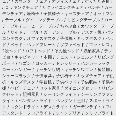
ェア / カウンターチェア / オフィスチェア / 折りたたみ椅子
/ ロッキングチェア / リクライニングチェア / ベンチ / ガー
デンチェア / 座椅子 / 子供椅子・キッズチェア / オットマン
/ テーブル / ダイニングテーブル / リビングテーブル / ロー
テーブル / コーヒーテーブル / ちゃぶ台 / カウンターテーブ
ル / サイドテーブル / ガーデンテーブル / デスク・机 / パソ
コンデスク / オフィスデスク / 子供机・キッズデスク / ベッ
ド / ベッド・ベッドフレーム / ソファベッド / マットレス /
2段ベッド / ロフトベッド / その他ベッド / 収納家具 / テレ
ビ台 / キャビネット / 本棚 / チェスト / シェルフ / リビング
ボード / ワゴン / ロッカー / ドレッサー / ハンガーラック・
コートハンガー / キッチン収納・キッチンワゴン / 食器棚 /
シューズラック / 子供家具 / 子供椅子・キッズチェア / 子供
机・キッズデスク / 学習机 / 子供ベッド / 子供収納 / 子供本
棚 / ベビーチェア / セット家具 / ダイニングセット / リビン
グセット / 照明器具 / シーリングライト / シーリングファン
ライト / ペンダントライト・ペンダント照明 / スポットライ
ト / スタンドライト / デスクライト / ガーデンライト / フロ
アスタンド・フロアライト / シャンデリア / クリップライト