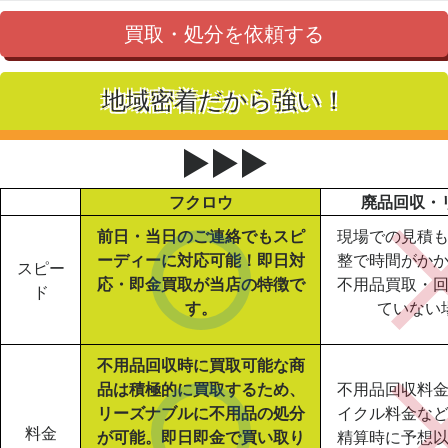
買取・処分を依頼する
地域密着だから強い！
▶▶▶
フクロウ
廃品回収・
前日・当日のご連絡でもスピ
現場での見積
ーディーに対応可能！即日対
整で時間がか
スピー
応・即金買取が当店の特徴で
不用品買取・
ド
す。
ていない
不用品回収時に買取可能な商
品は積極的に買取するため、
不用品回収料
リーズナブルに不用品の処分
イクル料金な
料金
が可能。即日即金で買い取り
精算時に予想