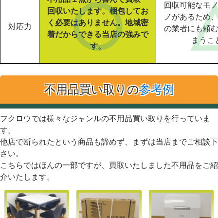
回収可能なモ
回収いたします。梱包してお
ノがあるため
く必要はありません。地域密
対応力
の業者にも頼
着だからできる当店の強みで
まうこ
す。
不用品買い取りの
参考例
フクロウでは様々なジャンルの不用品買い取りを行っていま
す。
他店で断られたという商品も諦めず、まずは当店までご相談下
さい。
こちらではほんの一部ですが、買取いたしました不用品をご紹
介いたします。