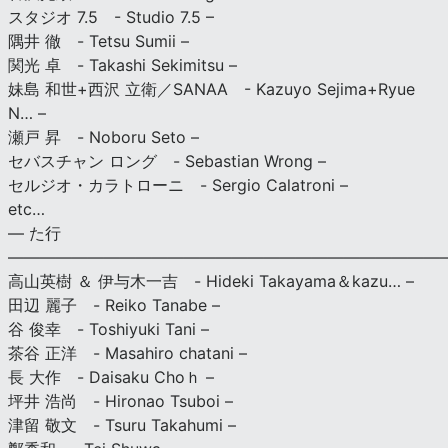
スタジオ 7.5 - Studio 7.5 –
隅井 徹 - Tetsu Sumii –
関光 卓 - Takashi Sekimitsu –
妹島 和世+西沢 立衛／SANAA - Kazuyo Sejima+Ryue
N… –
瀬戸 昇 - Noboru Seto –
セバスチャン ロング - Sebastian Wrong –
セルジオ・カラトローニ - Sergio Calatroni –
etc…
— た行
———————————————————————————
高山英樹 ＆ 伊与木一吉 - Hideki Takayama＆kazu… –
田辺 麗子 - Reiko Tanabe –
谷 俊幸 - Toshiyuki Tani –
茶谷 正洋 - Masahiro chatani –
長 大作 - Daisaku Choｈ –
坪井 浩尚 - Hironao Tsuboi –
津留 敬文 - Tsuru Takahumi –