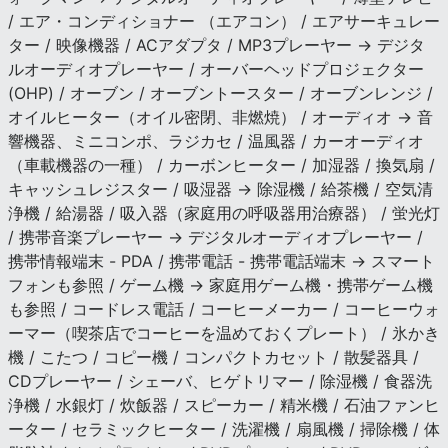
/ エア・コンディショナー （エアコン） / エアサーキュレー
ター / 映像機器 / ACアダプタ / MP3プレーヤー → デジタ
ルオーディオプレーヤー / オーバーヘッドプロジェクター
(OHP) / オーブン / オーブントースター / オーブンレンジ /
オイルヒーター（オイル密閉、非燃焼） / オーディオ → 音
響機器、ミニコンポ、ラジカセ / 温風器 / カーオーディオ
（車載機器の一種） / カーボンヒーター / 加湿器 / 換気扇 /
キャッシュレジスター / 吸湿器 → 除湿機 / 給茶機 / 空気清
浄機 / 給湯器 / 吸入器（家庭用の呼吸器用治療器） / 蛍光灯
/ 携帯音楽プレーヤー → デジタルオーディオプレーヤー /
携帯情報端末 - PDA / 携帯電話 - 携帯電話端末 → スマート
フォンも参照 / ゲーム機 → 家庭用ゲーム機・携帯ゲーム機
も参照 / コードレス電話 / コーヒーメーカー / コーヒーウォ
ーマー（喫茶店でコーヒーを温めておくプレート） / 氷かき
機 / こたつ / コピー機 / コンパクトカセット / 散髪器具 /
CDプレーヤー / シェーバ、ヒゲトリマー / 除湿機 / 食器洗
浄機 / 水銀灯 / 炊飯器 / スピーカー / 精米機 / 石油ファンヒ
ーター / セラミックヒーター / 洗濯機 / 扇風機 / 掃除機 / 体