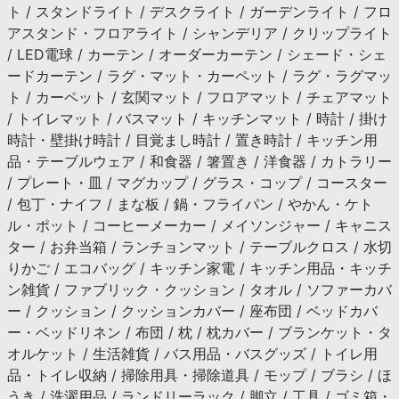
ト / スタンドライト / デスクライト / ガーデンライト / フロ
アスタンド・フロアライト / シャンデリア / クリップライト
/ LED電球 / カーテン / オーダーカーテン / シェード・シェ
ードカーテン / ラグ・マット・カーペット / ラグ・ラグマッ
ト / カーペット / 玄関マット / フロアマット / チェアマット
/ トイレマット / バスマット / キッチンマット / 時計 / 掛け
時計・壁掛け時計 / 目覚まし時計 / 置き時計 / キッチン用
品・テーブルウェア / 和食器 / 箸置き / 洋食器 / カトラリー
/ プレート・皿 / マグカップ / グラス・コップ / コースター
/ 包丁・ナイフ / まな板 / 鍋・フライパン / やかん・ケト
ル・ポット / コーヒーメーカー / メイソンジャー / キャニス
ター / お弁当箱 / ランチョンマット / テーブルクロス / 水切
りかご / エコバッグ / キッチン家電 / キッチン用品・キッチ
ン雑貨 / ファブリック・クッション / タオル / ソファーカバ
ー / クッション / クッションカバー / 座布団 / ベッドカバ
ー・ベッドリネン / 布団 / 枕 / 枕カバー / ブランケット・タ
オルケット / 生活雑貨 / バス用品・バスグッズ / トイレ用
品・トイレ収納 / 掃除用具・掃除道具 / モップ / ブラシ / ほ
うき / 洗濯用品 / ランドリーラック / 脚立 / 工具 / ゴミ箱・