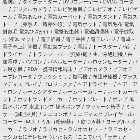
脂肪計 / タイプライター / DVDプレーヤー / DVDレコーダ
ー / デジタルカメラ / テレビ受像機 / テレビデオ / テレビゲ
ーム / 電気あんか / 電気カーペット / 電気スタンド / 電気ス
トーブ（赤熱式、遠赤外線） / 電気ポット / 電気毛布 電気
掛敷毛 電気ひざかけ / 電撃殺虫器 / 電磁調理器 / 電子蚊取
り 液体 マット / 電子辞書 / 電子手帳 / 電子レンジ / 電卓 -
電子卓上計算機 / 電動歯ブラシ / 電話 / トースター / 時計 /
ドライヤー / トランシーバー (無線機) / 生ごみ処理機 / 白
熱電球 / パソコン / パネルヒーター / ハロゲンヒーター / パ
ン焼き機 / PDA - 携帯情報端末 / ビデオカメラ / ビデオテ
ープレコーダ / ファクシミリ / 複写機 / 布団乾燥機 / プラズ
マディスプレイ / プロジェクタ / ヘアドライヤー / ヘアーア
イロン / ホームシアター / ホームベーカリー / ホットカーペ
ット / ホットサンドメーカー / ホットプレート / ポンプ 風
呂水ポンプ 水道ポンプ 揚水ポンプ / マッサージ椅子 / ミキ
サー (調理器具) / ミニコンポ / ミニディスクプレイヤー/レ
コーダー (MD) / ミル（粉砕器） / 餅つき器 / ヨーグルトメ
ーカー / ラジオ / ラジカセ - ラジオカセット / ラテカセ -
ラジカセにテレビがついたもの（ここでいう「ラテ」と