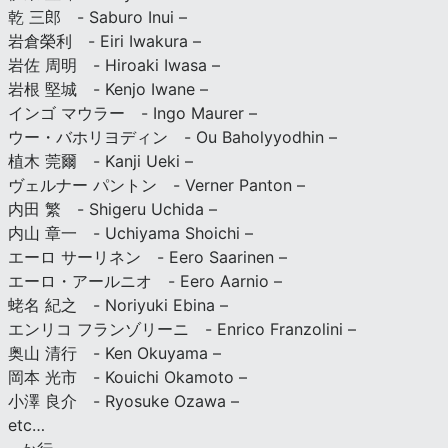
乾 三郎 - Saburo Inui –
岩倉榮利 - Eiri Iwakura –
岩佐 周明 - Hiroaki Iwasa –
岩根 堅城 - Kenjo Iwane –
インゴ マウラー - Ingo Maurer –
ウー・バホリヨディン - Ou Baholyyodhin –
植木 莞爾 - Kanji Ueki –
ヴェルナー パントン - Verner Panton –
内田 繁 - Shigeru Uchida –
内山 章一 - Uchiyama Shoichi –
エーロ サーリネン - Eero Saarinen –
エーロ・アールニオ - Eero Aarnio –
蛯名 紀之 - Noriyuki Ebina –
エンリコ フランゾリーニ - Enrico Franzolini –
奥山 清行 - Ken Okuyama –
岡本 光市 - Kouichi Okamoto –
小澤 良介 - Ryosuke Ozawa –
etc…