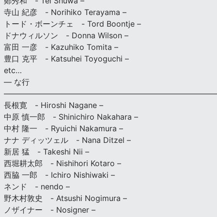
鄭秀和 - Tei Shuwa –
寺山 紀彦 - Norihiko Terayama –
トード・ボーンチェ - Tord Boontje –
ドナウィルソン - Donna Wilson –
富田 一彦 - Kazuhiko Tomita –
豊口 克平 - Katsuhei Toyoguchi –
etc…
— な行
———————————————————————————
長根寛 - Hiroshi Nagane –
中原 慎一郎 - Shinichiro Nakahara –
中村 隆一 - Ryuichi Nakamura –
ナナ ディッツェル - Nana Ditzel –
新居 猛 - Takeshi Nii –
西堀耕太郎 - Nishihori Kotaro –
西脇 一郎 - Ichiro Nishiwaki –
ネンド - nendo –
野木村敦史 - Atsushi Nogimura –
ノザイナー - Nosigner –