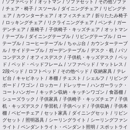
/ ソファベッド / オットマン / ソファセット / その他ソファ
/ チェア・椅子 / スツール / ダイニングチェア / リビングチ
ェア / カウンターチェア / オフィスチェア / 折りたたみ椅子
/ ロッキングチェア / リクライニングチェア / ベンチ / ガー
デンチェア / 座椅子 / 子供椅子・キッズチェア / オットマン
/ テーブル / ダイニングテーブル / リビングテーブル / ロー
テーブル / コーヒーテーブル / ちゃぶ台 / カウンターテーブ
ル / サイドテーブル / ガーデンテーブル / デスク・机 / パソ
コンデスク / オフィスデスク / 子供机・キッズデスク / ベッ
ド / ベッド・ベッドフレーム / ソファベッド / マットレス /
2段ベッド / ロフトベッド / その他ベッド / 収納家具 / テレ
ビ台 / キャビネット / 本棚 / チェスト / シェルフ / リビング
ボード / ワゴン / ロッカー / ドレッサー / ハンガーラック・
コートハンガー / キッチン収納・キッチンワゴン / 食器棚 /
シューズラック / 子供家具 / 子供椅子・キッズチェア / 子供
机・キッズデスク / 学習机 / 子供ベッド / 子供収納 / 子供本
棚 / ベビーチェア / セット家具 / ダイニングセット / リビン
グセット / 照明器具 / シーリングライト / シーリングファン
ライト / ペンダントライト・ペンダント照明 / スポットライ