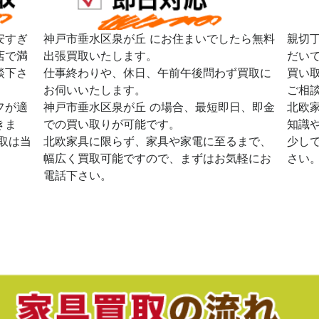
安すぎ
神戸市垂水区泉が丘 にお住まいでしたら無料
親切
店で満
出張買取いたします。
だい
談下さ
仕事終わりや、休日、午前午後問わず買取に
買い
お伺いいたします。
ご相
フが適
神戸市垂水区泉が丘 の場合、最短即日、即金
北欧
きま
での買い取りが可能です。
知識
取は当
北欧家具に限らず、家具や家電に至るまで、
少し
幅広く買取可能ですので、まずはお気軽にお
さい
電話下さい。