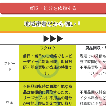
買取・処分を依頼する
地域密着だから強い！
▶▶▶
フクロウ
廃品回収・
前日・当日のご連絡でもスピ
現場での見積
ーディーに対応可能！即日対
整で時間がか
スピー
応・即金買取が当店の特徴で
不用品買取・
ド
す。
ていない
不用品回収時に買取可能な商
品は積極的に買取するため、
不用品回収料
リーズナブルに不用品の処分
イクル料金な
料金
が可能。即日即金で買い取り
精算時に予想