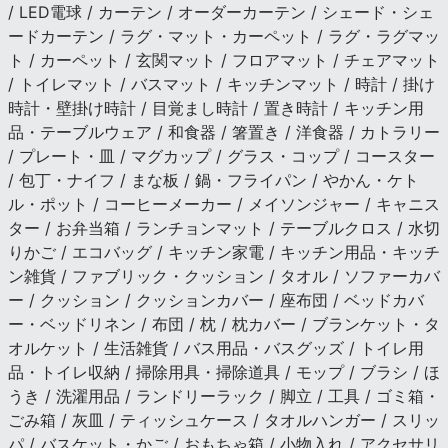
/ LED電球 / カーテン / オーダーカーテン / シェード・シェ
ードカーテン / ラグ・マット・カーペット / ラグ・ラグマッ
ト / カーペット / 玄関マット / フロアマット / チェアマット
/ トイレマット / バスマット / キッチンマット / 時計 / 掛け
時計・壁掛け時計 / 目覚まし時計 / 置き時計 / キッチン用
品・テーブルウェア / 和食器 / 箸置き / 洋食器 / カトラリー
/ プレート・皿 / マグカップ / グラス・コップ / コースター
/ 包丁・ナイフ / まな板 / 鍋・フライパン / やかん・ケト
ル・ポット / コーヒーメーカー / メイソンジャー / キャニス
ター / お弁当箱 / ランチョンマット / テーブルクロス / 水切
りかご / エコバッグ / キッチン家電 / キッチン用品・キッチ
ン雑貨 / ファブリック・クッション / タオル / ソファーカバ
ー / クッション / クッションカバー / 座布団 / ベッドカバ
ー・ベッドリネン / 布団 / 枕 / 枕カバー / ブランケット・タ
オルケット / 生活雑貨 / バス用品・バスグッズ / トイレ用
品・トイレ収納 / 掃除用具・掃除道具 / モップ / ブラシ / ほ
うき / 洗濯用品 / ランドリーラック / 脚立 / 工具 / ゴミ箱・
ごみ箱 / 灰皿 / ティッシュケース / タオルハンガー / スリッ
パ / バスケット・かご / おもちゃ箱 / 小物入れ / アクセサリ