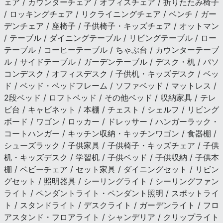
ェア / カウンターチェア / オフィスチェア / 折りたたみ椅子
/ ロッキングチェア / リクライニングチェア / ベンチ / ガー
デンチェア / 座椅子 / 子供椅子・キッズチェア / オットマン
/ テーブル / ダイニングテーブル / リビングテーブル / ロー
テーブル / コーヒーテーブル / ちゃぶ台 / カウンターテーブ
ル / サイドテーブル / ガーデンテーブル / デスク・机 / パソ
コンデスク / オフィスデスク / 子供机・キッズデスク / ベッ
ド / ベッド・ベッドフレーム / ソファベッド / マットレス /
2段ベッド / ロフトベッド / その他ベッド / 収納家具 / テレ
ビ台 / キャビネット / 本棚 / チェスト / シェルフ / リビング
ボード / ワゴン / ロッカー / ドレッサー / ハンガーラック・
コートハンガー / キッチン収納・キッチンワゴン / 食器棚 /
シューズラック / 子供家具 / 子供椅子・キッズチェア / 子供
机・キッズデスク / 学習机 / 子供ベッド / 子供収納 / 子供本
棚 / ベビーチェア / セット家具 / ダイニングセット / リビン
グセット / 照明器具 / シーリングライト / シーリングファン
ライト / ペンダントライト・ペンダント照明 / スポットライ
ト / スタンドライト / デスクライト / ガーデンライト / フロ
アスタンド・フロアライト / シャンデリア / クリップライト