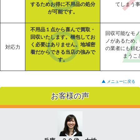
するためお得に不用品の処分
てしまう
が可能です。
不用品１点から喜んで買取・
回収可能なモ
回収いたします。梱包してお
ノがあるため
く必要はありません。地域密
対応力
の業者にも頼
着だからできる当店の強みで
まうこ
す。
▲ メニューに戻る
お客様の声