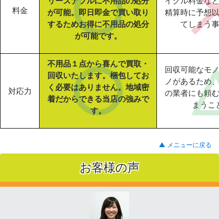
リーズナブルに不用品の処分
イクル料金な
料金
が可能。即日即金で買い取り
精算時に予想
するためお得に不用品の処分
てしまう
が可能です。
不用品１点から喜んで買取・
回収可能なモ
回収いたします。梱包してお
ノがあるため
く必要はありません。地域密
対応力
の業者にも頼
着だからできる当店の強みで
まうこ
す。
▲ メニューに戻る
お客様の声