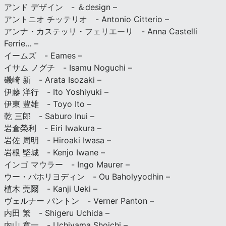
アンド デザイン - ＆design –
アントニオ チッテリオ - Antonio Citterio –
アンナ・カステッリ・フェリエーリ - Anna Castelli
Ferrie… –
イームズ - Eames –
イサム ノグチ - Isamu Noguchi –
磯崎 新 - Arata Isozaki –
伊藤 洋行 - Ito Yoshiyuki –
伊東 豊雄 - Toyo Ito –
乾 三郎 - Saburo Inui –
岩倉榮利 - Eiri Iwakura –
岩佐 周明 - Hiroaki Iwasa –
岩根 堅城 - Kenjo Iwane –
インゴ マウラー - Ingo Maurer –
ウー・バホリヨディン - Ou Baholyyodhin –
植木 莞爾 - Kanji Ueki –
ヴェルナー パントン - Verner Panton –
内田 繁 - Shigeru Uchida –
内山 章一 - Uchiyama Shoichi –