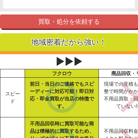
買取・処分を依頼する
地域密着だから強い！
▶▶▶
フクロウ
廃品回収・
前日・当日のご連絡でもスピ
現場での見積
ーディーに対応可能！即日対
整で時間がか
スピー
応・即金買取が当店の特徴で
不用品買取・
ド
す。
ていない
不用品回収時に買取可能な商
品は積極的に買取するため、
不用品回収料