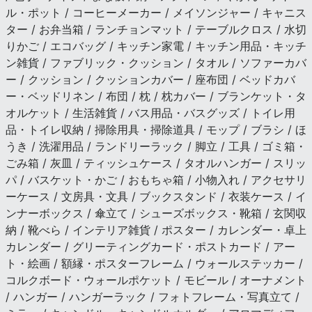
ル・ポット / コーヒーメーカー / メイソンジャー / キャニス
ター / お弁当箱 / ランチョンマット / テーブルクロス / 水切
りかご / エコバッグ / キッチン家電 / キッチン用品・キッチ
ン雑貨 / ファブリック・クッション / タオル / ソファーカバ
ー / クッション / クッションカバー / 座布団 / ベッドカバ
ー・ベッドリネン / 布団 / 枕 / 枕カバー / ブランケット・タ
オルケット / 生活雑貨 / バス用品・バスグッズ / トイレ用
品・トイレ収納 / 掃除用具・掃除道具 / モップ / ブラシ / ほ
うき / 洗濯用品 / ランドリーラック / 脚立 / 工具 / ゴミ箱・
ごみ箱 / 灰皿 / ティッシュケース / タオルハンガー / スリッ
パ / バスケット・かご / おもちゃ箱 / 小物入れ / アクセサリ
ーケース / 文房具・文具 / ブックスタンド / 衣装ケース / イ
ンナーボックス / 傘立て / シューズボックス・靴箱 / 玄関収
納 / 靴べら / インテリア雑貨 / ポスター / カレンダー・卓上
カレンダー / グリーティングカード・ポストカード / アー
ト・絵画 / 額縁・ポスターフレーム / ウォールステッカー /
コルクボード・ウォールポケット / モビール / オーナメント
/ ハンガー / ハンガーラック / フォトフレーム・写真立て /