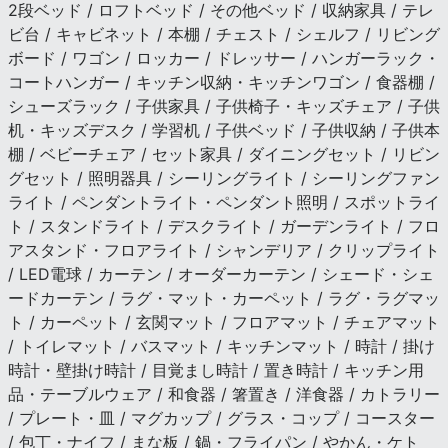
2段ベッド / ロフトベッド / その他ベッド / 収納家具 / テレ
ビ台 / キャビネット / 本棚 / チェスト / シェルフ / リビング
ボード / ワゴン / ロッカー / ドレッサー / ハンガーラック・
コートハンガー / キッチン収納・キッチンワゴン / 食器棚 /
シューズラック / 子供家具 / 子供椅子・キッズチェア / 子供
机・キッズデスク / 学習机 / 子供ベッド / 子供収納 / 子供本
棚 / ベビーチェア / セット家具 / ダイニングセット / リビン
グセット / 照明器具 / シーリングライト / シーリングファン
ライト / ペンダントライト・ペンダント照明 / スポットライ
ト / スタンドライト / デスクライト / ガーデンライト / フロ
アスタンド・フロアライト / シャンデリア / クリップライト
/ LED電球 / カーテン / オーダーカーテン / シェード・シェ
ードカーテン / ラグ・マット・カーペット / ラグ・ラグマッ
ト / カーペット / 玄関マット / フロアマット / チェアマット
/ トイレマット / バスマット / キッチンマット / 時計 / 掛け
時計・壁掛け時計 / 目覚まし時計 / 置き時計 / キッチン用
品・テーブルウェア / 和食器 / 箸置き / 洋食器 / カトラリー
/ プレート・皿 / マグカップ / グラス・コップ / コースター
/ 包丁・ナイフ / まな板 / 鍋・フライパン / やかん・ケト