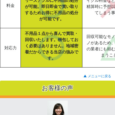
リーズナブルに不用品の処分
イクル料金な
料金
が可能。即日即金で買い取り
精算時に予想
するためお得に不用品の処分
てしまう
が可能です。
不用品１点から喜んで買取・
回収可能なモ
回収いたします。梱包してお
ノがあるため
く必要はありません。地域密
対応力
の業者にも頼
着だからできる当店の強みで
まうこ
す。
▲ メニューに戻る
お客様の声