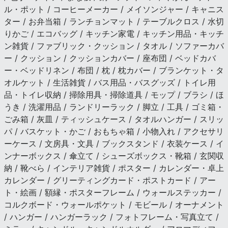
ル・ポット / コーヒーメーカー / メイソンジャー / キャニス
ター / お弁当箱 / ランチョンマット / テーブルクロス / 水切
りかご / エコバッグ / キッチン家電 / キッチン用品・キッチ
ン雑貨 / ファブリック・クッション / タオル / ソファーカバ
ー / クッション / クッションカバー / 座布団 / ベッドカバ
ー・ベッドリネン / 布団 / 枕 / 枕カバー / ブランケット・タ
オルケット / 生活雑貨 / バス用品・バスグッズ / トイレ用
品・トイレ収納 / 掃除用具・掃除道具 / モップ / ブラシ / ほ
うき / 洗濯用品 / ランドリーラック / 脚立 / 工具 / ゴミ箱・
ごみ箱 / 灰皿 / ティッシュケース / タオルハンガー / スリッ
パ / バスケット・かご / おもちゃ箱 / 小物入れ / アクセサリ
ーケース / 文房具・文具 / ブックスタンド / 衣装ケース / イ
ンナーボックス / 傘立て / シューズボックス・靴箱 / 玄関収
納 / 靴べら / インテリア雑貨 / ポスター / カレンダー・卓上
カレンダー / グリーティングカード・ポストカード / アー
ト・絵画 / 額縁・ポスターフレーム / ウォールステッカー /
コルクボード・ウォールポケット / モビール / オーナメント
/ ハンガー / ハンガーラック / フォトフレーム・写真立て /