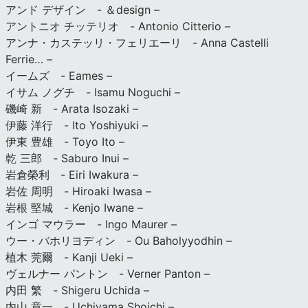
アンド デザイン - ＆design –
アントニオ チッテリオ - Antonio Citterio –
アンナ・カステッリ・フェリエーリ - Anna Castelli
Ferrie… –
イームズ - Eames –
イサム ノグチ - Isamu Noguchi –
磯崎 新 - Arata Isozaki –
伊藤 洋行 - Ito Yoshiyuki –
伊東 豊雄 - Toyo Ito –
乾 三郎 - Saburo Inui –
岩倉榮利 - Eiri Iwakura –
岩佐 周明 - Hiroaki Iwasa –
岩根 堅城 - Kenjo Iwane –
インゴ マウラー - Ingo Maurer –
ウー・バホリヨディン - Ou Baholyyodhin –
植木 莞爾 - Kanji Ueki –
ヴェルナー パントン - Verner Panton –
内田 繁 - Shigeru Uchida –
内山 章一 - Uchiyama Shoichi –