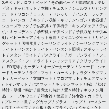
2段ベッド / ロフトベッド / その他ベッド / 収納家具 / テレ
ビ台 / キャビネット / 本棚 / チェスト / シェルフ / リビング
ボード / ワゴン / ロッカー / ドレッサー / ハンガーラック・
コートハンガー / キッチン収納・キッチンワゴン / 食器棚 /
シューズラック / 子供家具 / 子供椅子・キッズチェア / 子供
机・キッズデスク / 学習机 / 子供ベッド / 子供収納 / 子供本
棚 / ベビーチェア / セット家具 / ダイニングセット / リビン
グセット / 照明器具 / シーリングライト / シーリングファン
ライト / ペンダントライト・ペンダント照明 / スポットライ
ト / スタンドライト / デスクライト / ガーデンライト / フロ
アスタンド・フロアライト / シャンデリア / クリップライト
/ LED電球 / カーテン / オーダーカーテン / シェード・シェ
ードカーテン / ラグ・マット・カーペット / ラグ・ラグマッ
ト / カーペット / 玄関マット / フロアマット / チェアマット
/ トイレマット / バスマット / キッチンマット / 時計 / 掛け
時計・壁掛け時計 / 目覚まし時計 / 置き時計 / キッチン用
品・テーブルウェア / 和食器 / 箸置き / 洋食器 / カトラリー
/ プレート・皿 / マグカップ / グラス・コップ / コースター
/ 包丁・ナイフ / まな板 / 鍋・フライパン / やかん・ケト