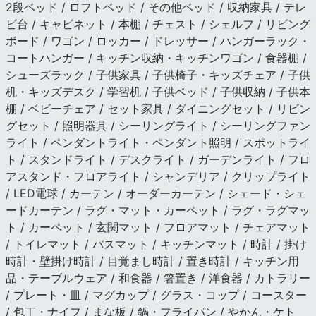
2段ベッド / ロフトベッド / その他ベッド / 収納家具 / テレ
ビ台 / キャビネット / 本棚 / チェスト / シェルフ / リビング
ボード / ワゴン / ロッカー / ドレッサー / ハンガーラック・
コートハンガー / キッチン収納・キッチンワゴン / 食器棚 /
シューズラック / 子供家具 / 子供椅子・キッズチェア / 子供
机・キッズデスク / 学習机 / 子供ベッド / 子供収納 / 子供本
棚 / ベビーチェア / セット家具 / ダイニングセット / リビン
グセット / 照明器具 / シーリングライト / シーリングファン
ライト / ペンダントライト・ペンダント照明 / スポットライ
ト / スタンドライト / デスクライト / ガーデンライト / フロ
アスタンド・フロアライト / シャンデリア / クリップライト
/ LED電球 / カーテン / オーダーカーテン / シェード・シェ
ードカーテン / ラグ・マット・カーペット / ラグ・ラグマッ
ト / カーペット / 玄関マット / フロアマット / チェアマット
/ トイレマット / バスマット / キッチンマット / 時計 / 掛け
時計・壁掛け時計 / 目覚まし時計 / 置き時計 / キッチン用
品・テーブルウェア / 和食器 / 箸置き / 洋食器 / カトラリー
/ プレート・皿 / マグカップ / グラス・コップ / コースター
/ 包丁・ナイフ / まな板 / 鍋・フライパン / やかん・ケト