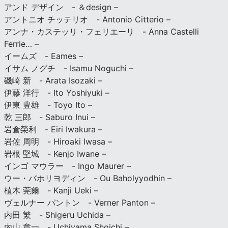
アンド デザイン - ＆design –
アントニオ チッテリオ - Antonio Citterio –
アンナ・カステッリ・フェリエーリ - Anna Castelli
Ferrie… –
イームズ - Eames –
イサム ノグチ - Isamu Noguchi –
磯崎 新 - Arata Isozaki –
伊藤 洋行 - Ito Yoshiyuki –
伊東 豊雄 - Toyo Ito –
乾 三郎 - Saburo Inui –
岩倉榮利 - Eiri Iwakura –
岩佐 周明 - Hiroaki Iwasa –
岩根 堅城 - Kenjo Iwane –
インゴ マウラー - Ingo Maurer –
ウー・バホリヨディン - Ou Baholyyodhin –
植木 莞爾 - Kanji Ueki –
ヴェルナー パントン - Verner Panton –
内田 繁 - Shigeru Uchida –
内山 章一 - Uchiyama Shoichi –