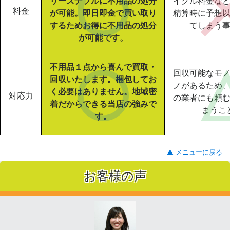
リーズナブルに不用品の処分
イクル料金な
料金
が可能。即日即金で買い取り
精算時に予想
するためお得に不用品の処分
てしまう
が可能です。
不用品１点から喜んで買取・
回収可能なモ
回収いたします。梱包してお
ノがあるため
く必要はありません。地域密
対応力
の業者にも頼
着だからできる当店の強みで
まうこ
す。
▲ メニューに戻る
お客様の声