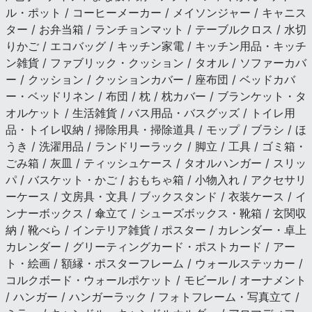
ル・ポット / コーヒーメーカー / メイソンジャー / キャニス
ター / お弁当箱 / ランチョンマット / テーブルクロス / 水切
りかご / エコバッグ / キッチン家電 / キッチン用品・キッチ
ン雑貨 / ファブリック・クッション / タオル / ソファーカバ
ー / クッション / クッションカバー / 座布団 / ベッドカバ
ー・ベッドリネン / 布団 / 枕 / 枕カバー / ブランケット・タ
オルケット / 生活雑貨 / バス用品・バスグッズ / トイレ用
品・トイレ収納 / 掃除用具・掃除道具 / モップ / ブラシ / ほ
うき / 洗濯用品 / ランドリーラック / 脚立 / 工具 / ゴミ箱・
ごみ箱 / 灰皿 / ティッシュケース / タオルハンガー / スリッ
パ / バスケット・かご / おもちゃ箱 / 小物入れ / アクセサリ
ーケース / 文房具・文具 / ブックスタンド / 衣装ケース / イ
ンナーボックス / 傘立て / シューズボックス・靴箱 / 玄関収
納 / 靴べら / インテリア雑貨 / ポスター / カレンダー・卓上
カレンダー / グリーティングカード・ポストカード / アー
ト・絵画 / 額縁・ポスターフレーム / ウォールステッカー /
コルクボード・ウォールポケット / モビール / オーナメント
/ ハンガー / ハンガーラック / フォトフレーム・写真立て /