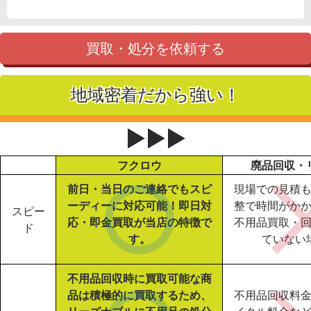
買取・処分を依頼する
地域密着だから強い！
▶▶▶
フクロウ
廃品回収・
前日・当日のご連絡でもスピ
現場での見積
ーディーに対応可能！即日対
整で時間がか
スピー
応・即金買取が当店の特徴で
不用品買取・
ド
す。
ていない
不用品回収時に買取可能な商
品は積極的に買取するため、
不用品回収料