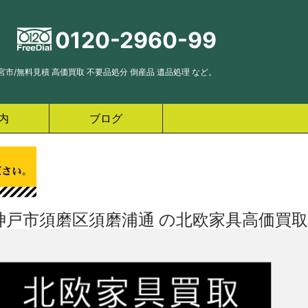
0120-2960-99
市/無料見積 高価買取 不要品処分 倒産品 遺品処理 など。
内
ブログ
神戸市須磨区須磨浦通 の北欧家具高価買取