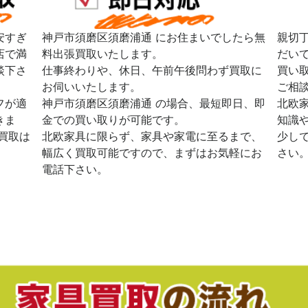
安すぎ
神戸市須磨区須磨浦通 にお住まいでしたら無
親切
店で満
料出張買取いたします。
だい
談下さ
仕事終わりや、休日、午前午後問わず買取に
買い
お伺いいたします。
ご相
フが適
神戸市須磨区須磨浦通 の場合、最短即日、即
北欧
きま
金での買い取りが可能です。
知識
買取は
北欧家具に限らず、家具や家電に至るまで、
少し
幅広く買取可能ですので、まずはお気軽にお
さい
電話下さい。