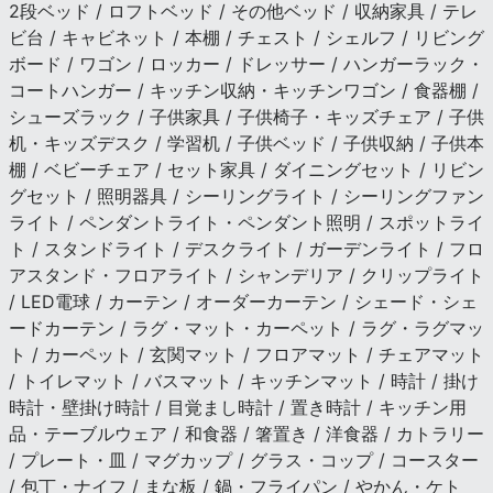
2段ベッド / ロフトベッド / その他ベッド / 収納家具 / テレ
ビ台 / キャビネット / 本棚 / チェスト / シェルフ / リビング
ボード / ワゴン / ロッカー / ドレッサー / ハンガーラック・
コートハンガー / キッチン収納・キッチンワゴン / 食器棚 /
シューズラック / 子供家具 / 子供椅子・キッズチェア / 子供
机・キッズデスク / 学習机 / 子供ベッド / 子供収納 / 子供本
棚 / ベビーチェア / セット家具 / ダイニングセット / リビン
グセット / 照明器具 / シーリングライト / シーリングファン
ライト / ペンダントライト・ペンダント照明 / スポットライ
ト / スタンドライト / デスクライト / ガーデンライト / フロ
アスタンド・フロアライト / シャンデリア / クリップライト
/ LED電球 / カーテン / オーダーカーテン / シェード・シェ
ードカーテン / ラグ・マット・カーペット / ラグ・ラグマッ
ト / カーペット / 玄関マット / フロアマット / チェアマット
/ トイレマット / バスマット / キッチンマット / 時計 / 掛け
時計・壁掛け時計 / 目覚まし時計 / 置き時計 / キッチン用
品・テーブルウェア / 和食器 / 箸置き / 洋食器 / カトラリー
/ プレート・皿 / マグカップ / グラス・コップ / コースター
/ 包丁・ナイフ / まな板 / 鍋・フライパン / やかん・ケト