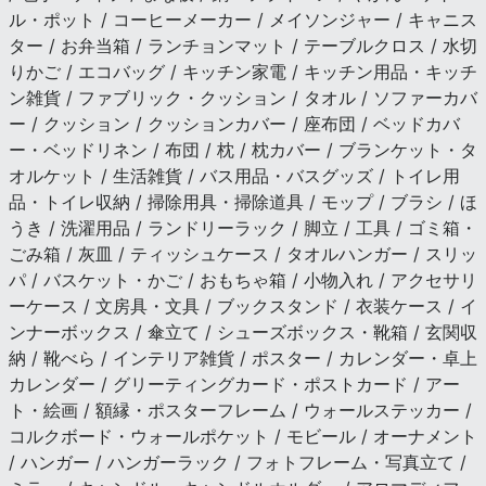
ル・ポット / コーヒーメーカー / メイソンジャー / キャニス
ター / お弁当箱 / ランチョンマット / テーブルクロス / 水切
りかご / エコバッグ / キッチン家電 / キッチン用品・キッチ
ン雑貨 / ファブリック・クッション / タオル / ソファーカバ
ー / クッション / クッションカバー / 座布団 / ベッドカバ
ー・ベッドリネン / 布団 / 枕 / 枕カバー / ブランケット・タ
オルケット / 生活雑貨 / バス用品・バスグッズ / トイレ用
品・トイレ収納 / 掃除用具・掃除道具 / モップ / ブラシ / ほ
うき / 洗濯用品 / ランドリーラック / 脚立 / 工具 / ゴミ箱・
ごみ箱 / 灰皿 / ティッシュケース / タオルハンガー / スリッ
パ / バスケット・かご / おもちゃ箱 / 小物入れ / アクセサリ
ーケース / 文房具・文具 / ブックスタンド / 衣装ケース / イ
ンナーボックス / 傘立て / シューズボックス・靴箱 / 玄関収
納 / 靴べら / インテリア雑貨 / ポスター / カレンダー・卓上
カレンダー / グリーティングカード・ポストカード / アー
ト・絵画 / 額縁・ポスターフレーム / ウォールステッカー /
コルクボード・ウォールポケット / モビール / オーナメント
/ ハンガー / ハンガーラック / フォトフレーム・写真立て /