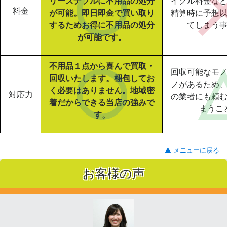
リーズナブルに不用品の処分
イクル料金な
料金
が可能。即日即金で買い取り
精算時に予想
するためお得に不用品の処分
てしまう
が可能です。
不用品１点から喜んで買取・
回収可能なモ
回収いたします。梱包してお
ノがあるため
く必要はありません。地域密
対応力
の業者にも頼
着だからできる当店の強みで
まうこ
す。
▲ メニューに戻る
お客様の声