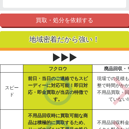
買取・処分を依頼する
地域密着だから強い！
▶▶▶
フクロウ
廃品回収・
前日・当日のご連絡でもスピ
現場での見積
ーディーに対応可能！即日対
整で時間がか
スピー
応・即金買取が当店の特徴で
不用品買取・
ド
す。
ていない
不用品回収時に買取可能な商
品は積極的に買取するため、
不用品回収料