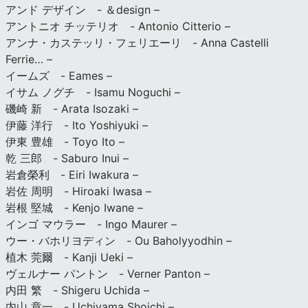
アンド デザイン - ＆design –
アントニオ チッテリオ - Antonio Citterio –
アンナ・カステッリ・フェリエーリ - Anna Castelli
Ferrie… –
イームズ - Eames –
イサム ノグチ - Isamu Noguchi –
磯崎 新 - Arata Isozaki –
伊藤 洋行 - Ito Yoshiyuki –
伊東 豊雄 - Toyo Ito –
乾 三郎 - Saburo Inui –
岩倉榮利 - Eiri Iwakura –
岩佐 周明 - Hiroaki Iwasa –
岩根 堅城 - Kenjo Iwane –
インゴ マウラー - Ingo Maurer –
ウー・バホリヨディン - Ou Baholyyodhin –
植木 莞爾 - Kanji Ueki –
ヴェルナー パントン - Verner Panton –
内田 繁 - Shigeru Uchida –
内山 章一 - Uchiyama Shoichi –