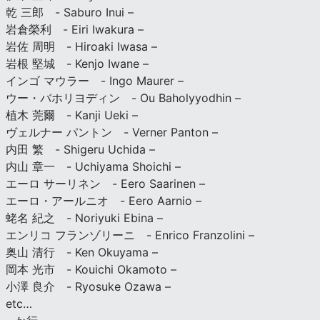
乾 三郎 - Saburo Inui –
岩倉榮利 - Eiri Iwakura –
岩佐 周明 - Hiroaki Iwasa –
岩根 堅城 - Kenjo Iwane –
インゴ マウラー - Ingo Maurer –
ウー・バホリヨディン - Ou Baholyyodhin –
植木 莞爾 - Kanji Ueki –
ヴェルナー パントン - Verner Panton –
内田 繁 - Shigeru Uchida –
内山 章一 - Uchiyama Shoichi –
エーロ サーリネン - Eero Saarinen –
エーロ・アールニオ - Eero Aarnio –
蛯名 紀之 - Noriyuki Ebina –
エンリコ フランゾリーニ - Enrico Franzolini –
奥山 清行 - Ken Okuyama –
岡本 光市 - Kouichi Okamoto –
小澤 良介 - Ryosuke Ozawa –
etc…