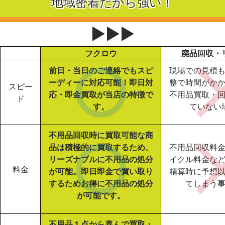
地域密着だから強い！
▶▶▶
フクロウ
廃品回収・
前日・当日のご連絡でもスピ
現場での見積
ーディーに対応可能！即日対
整で時間がか
スピー
応・即金買取が当店の特徴で
不用品買取・
ド
す。
ていない
不用品回収時に買取可能な商
品は積極的に買取するため、
不用品回収料
リーズナブルに不用品の処分
イクル料金な
料金
が可能。即日即金で買い取り
精算時に予想
するためお得に不用品の処分
てしまう
が可能です。
不用品１点から喜んで買取・