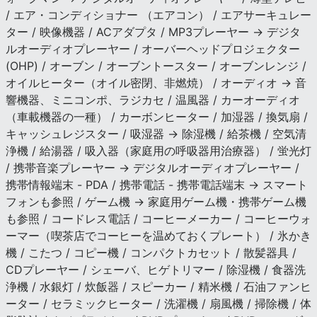
/ エア・コンディショナー （エアコン） / エアサーキュレー
ター / 映像機器 / ACアダプタ / MP3プレーヤー → デジタ
ルオーディオプレーヤー / オーバーヘッドプロジェクター
(OHP) / オーブン / オーブントースター / オーブンレンジ /
オイルヒーター（オイル密閉、非燃焼） / オーディオ → 音
響機器、ミニコンポ、ラジカセ / 温風器 / カーオーディオ
（車載機器の一種） / カーボンヒーター / 加湿器 / 換気扇 /
キャッシュレジスター / 吸湿器 → 除湿機 / 給茶機 / 空気清
浄機 / 給湯器 / 吸入器（家庭用の呼吸器用治療器） / 蛍光灯
/ 携帯音楽プレーヤー → デジタルオーディオプレーヤー /
携帯情報端末 - PDA / 携帯電話 - 携帯電話端末 → スマート
フォンも参照 / ゲーム機 → 家庭用ゲーム機・携帯ゲーム機
も参照 / コードレス電話 / コーヒーメーカー / コーヒーウォ
ーマー（喫茶店でコーヒーを温めておくプレート） / 氷かき
機 / こたつ / コピー機 / コンパクトカセット / 散髪器具 /
CDプレーヤー / シェーバ、ヒゲトリマー / 除湿機 / 食器洗
浄機 / 水銀灯 / 炊飯器 / スピーカー / 精米機 / 石油ファンヒ
ーター / セラミックヒーター / 洗濯機 / 扇風機 / 掃除機 / 体