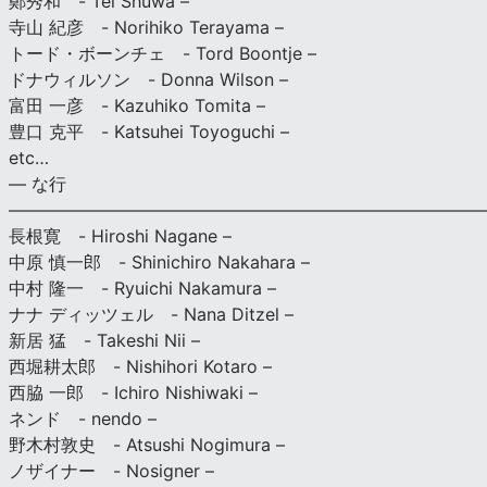
鄭秀和 - Tei Shuwa –
寺山 紀彦 - Norihiko Terayama –
トード・ボーンチェ - Tord Boontje –
ドナウィルソン - Donna Wilson –
富田 一彦 - Kazuhiko Tomita –
豊口 克平 - Katsuhei Toyoguchi –
etc…
— な行
———————————————————————————
長根寛 - Hiroshi Nagane –
中原 慎一郎 - Shinichiro Nakahara –
中村 隆一 - Ryuichi Nakamura –
ナナ ディッツェル - Nana Ditzel –
新居 猛 - Takeshi Nii –
西堀耕太郎 - Nishihori Kotaro –
西脇 一郎 - Ichiro Nishiwaki –
ネンド - nendo –
野木村敦史 - Atsushi Nogimura –
ノザイナー - Nosigner –