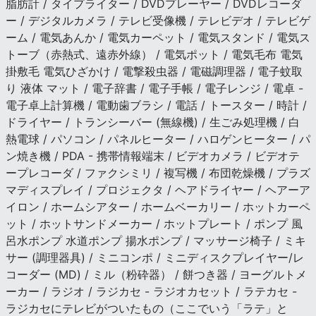
脂肪計 / タイプライター / DVDプレーヤー / DVDレコーダ
ー / デジタルカメラ / テレビ受像機 / テレビデオ / テレビゲ
ーム / 電気あんか / 電気カーペット / 電気スタンド / 電気ス
トーブ（赤熱式、遠赤外線） / 電気ポット / 電気毛布 電気
掛敷毛 電気ひざかけ / 電撃殺虫器 / 電磁調理器 / 電子蚊取
り 液体 マット / 電子辞書 / 電子手帳 / 電子レンジ / 電卓 -
電子卓上計算機 / 電動歯ブラシ / 電話 / トースター / 時計 /
ドライヤー / トランシーバー (無線機) / 生ごみ処理機 / 白
熱電球 / パソコン / パネルヒーター / ハロゲンヒーター / パ
ン焼き機 / PDA - 携帯情報端末 / ビデオカメラ / ビデオテ
ープレコーダ / ファクシミリ / 複写機 / 布団乾燥機 / プラズ
マディスプレイ / プロジェクタ / ヘアドライヤー / ヘアーア
イロン / ホームシアター / ホームベーカリー / ホットカーペ
ット / ホットサンドメーカー / ホットプレート / ポンプ 風
呂水ポンプ 水道ポンプ 揚水ポンプ / マッサージ椅子 / ミキ
サー (調理器具) / ミニコンポ / ミニディスクプレイヤー/レ
コーダー (MD) / ミル（粉砕器） / 餅つき器 / ヨーグルトメ
ーカー / ラジオ / ラジカセ - ラジオカセット / ラテカセ -
ラジカセにテレビがついたもの（ここでいう「ラテ」と