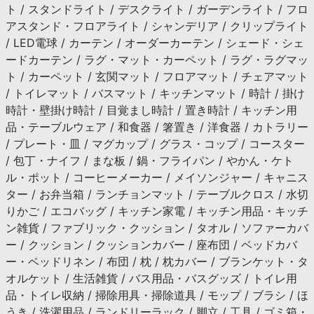
ト / スタンドライト / デスクライト / ガーデンライト / フロ
アスタンド・フロアライト / シャンデリア / クリップライト
/ LED電球 / カーテン / オーダーカーテン / シェード・シェ
ードカーテン / ラグ・マット・カーペット / ラグ・ラグマッ
ト / カーペット / 玄関マット / フロアマット / チェアマット
/ トイレマット / バスマット / キッチンマット / 時計 / 掛け
時計・壁掛け時計 / 目覚まし時計 / 置き時計 / キッチン用
品・テーブルウェア / 和食器 / 箸置き / 洋食器 / カトラリー
/ プレート・皿 / マグカップ / グラス・コップ / コースター
/ 包丁・ナイフ / まな板 / 鍋・フライパン / やかん・ケト
ル・ポット / コーヒーメーカー / メイソンジャー / キャニス
ター / お弁当箱 / ランチョンマット / テーブルクロス / 水切
りかご / エコバッグ / キッチン家電 / キッチン用品・キッチ
ン雑貨 / ファブリック・クッション / タオル / ソファーカバ
ー / クッション / クッションカバー / 座布団 / ベッドカバ
ー・ベッドリネン / 布団 / 枕 / 枕カバー / ブランケット・タ
オルケット / 生活雑貨 / バス用品・バスグッズ / トイレ用
品・トイレ収納 / 掃除用具・掃除道具 / モップ / ブラシ / ほ
うき / 洗濯用品 / ランドリーラック / 脚立 / 工具 / ゴミ箱・