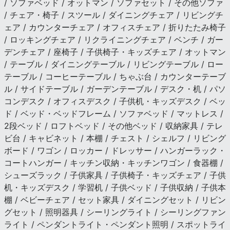
/ ソファベッド / オットマン / ソファセット / その他ソファ
/ チェア・椅子 / スツール / ダイニングチェア / リビングチ
ェア / カウンターチェア / オフィスチェア / 折りたたみ椅子
/ ロッキングチェア / リクライニングチェア / ベンチ / ガー
デンチェア / 座椅子 / 子供椅子・キッズチェア / オットマン
/ テーブル / ダイニングテーブル / リビングテーブル / ロー
テーブル / コーヒーテーブル / ちゃぶ台 / カウンターテーブ
ル / サイドテーブル / ガーデンテーブル / デスク・机 / パソ
コンデスク / オフィスデスク / 子供机・キッズデスク / ベッ
ド / ベッド・ベッドフレーム / ソファベッド / マットレス /
2段ベッド / ロフトベッド / その他ベッド / 収納家具 / テレ
ビ台 / キャビネット / 本棚 / チェスト / シェルフ / リビング
ボード / ワゴン / ロッカー / ドレッサー / ハンガーラック・
コートハンガー / キッチン収納・キッチンワゴン / 食器棚 /
シューズラック / 子供家具 / 子供椅子・キッズチェア / 子供
机・キッズデスク / 学習机 / 子供ベッド / 子供収納 / 子供本
棚 / ベビーチェア / セット家具 / ダイニングセット / リビン
グセット / 照明器具 / シーリングライト / シーリングファン
ライト / ペンダントライト・ペンダント照明 / スポットライ