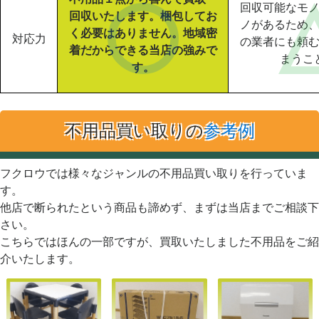
回収可能なモ
回収いたします。梱包してお
ノがあるため
く必要はありません。地域密
対応力
の業者にも頼
着だからできる当店の強みで
まうこ
す。
不用品買い取りの
参考例
フクロウでは様々なジャンルの不用品買い取りを行っていま
す。
他店で断られたという商品も諦めず、まずは当店までご相談下
さい。
こちらではほんの一部ですが、買取いたしました不用品をご紹
介いたします。