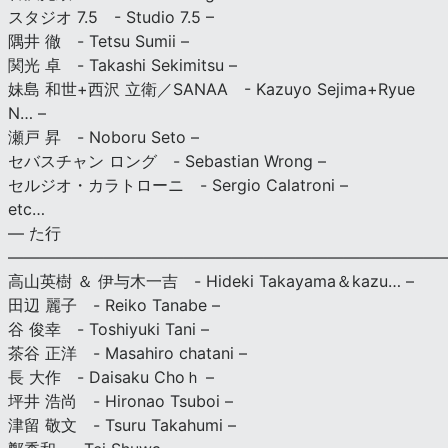
スタジオ 7.5 - Studio 7.5 –
隅井 徹 - Tetsu Sumii –
関光 卓 - Takashi Sekimitsu –
妹島 和世+西沢 立衛／SANAA - Kazuyo Sejima+Ryue
N… –
瀬戸 昇 - Noboru Seto –
セバスチャン ロング - Sebastian Wrong –
セルジオ・カラトローニ - Sergio Calatroni –
etc…
— た行
———————————————————————————
高山英樹 ＆ 伊与木一吉 - Hideki Takayama＆kazu… –
田辺 麗子 - Reiko Tanabe –
谷 俊幸 - Toshiyuki Tani –
茶谷 正洋 - Masahiro chatani –
長 大作 - Daisaku Choｈ –
坪井 浩尚 - Hironao Tsuboi –
津留 敬文 - Tsuru Takahumi –