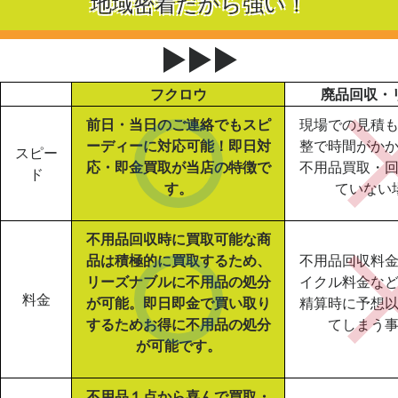
地域密着だから強い！
▶▶▶
フクロウ
廃品回収・
前日・当日のご連絡でもスピ
現場での見積
ーディーに対応可能！即日対
整で時間がか
スピー
応・即金買取が当店の特徴で
不用品買取・
ド
す。
ていない
不用品回収時に買取可能な商
品は積極的に買取するため、
不用品回収料
リーズナブルに不用品の処分
イクル料金な
料金
が可能。即日即金で買い取り
精算時に予想
するためお得に不用品の処分
てしまう
が可能です。
不用品１点から喜んで買取・