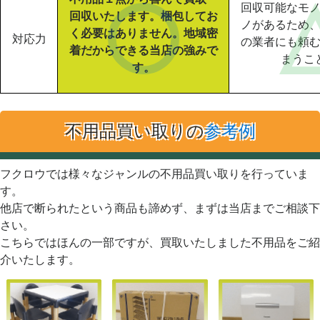
回収可能なモ
回収いたします。梱包してお
ノがあるため
く必要はありません。地域密
対応力
の業者にも頼
着だからできる当店の強みで
まうこ
す。
不用品買い取りの
参考例
フクロウでは様々なジャンルの不用品買い取りを行っていま
す。
他店で断られたという商品も諦めず、まずは当店までご相談下
さい。
こちらではほんの一部ですが、買取いたしました不用品をご紹
介いたします。