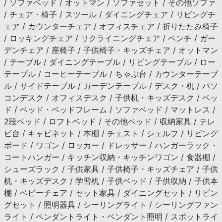
/ ソファベッド / オットマン / ソファセット / その他ソファ
/ チェア・椅子 / スツール / ダイニングチェア / リビングチ
ェア / カウンターチェア / オフィスチェア / 折りたたみ椅子
/ ロッキングチェア / リクライニングチェア / ベンチ / ガー
デンチェア / 座椅子 / 子供椅子・キッズチェア / オットマン
/ テーブル / ダイニングテーブル / リビングテーブル / ロー
テーブル / コーヒーテーブル / ちゃぶ台 / カウンターテーブ
ル / サイドテーブル / ガーデンテーブル / デスク・机 / パソ
コンデスク / オフィスデスク / 子供机・キッズデスク / ベッ
ド / ベッド・ベッドフレーム / ソファベッド / マットレス /
2段ベッド / ロフトベッド / その他ベッド / 収納家具 / テレ
ビ台 / キャビネット / 本棚 / チェスト / シェルフ / リビング
ボード / ワゴン / ロッカー / ドレッサー / ハンガーラック・
コートハンガー / キッチン収納・キッチンワゴン / 食器棚 /
シューズラック / 子供家具 / 子供椅子・キッズチェア / 子供
机・キッズデスク / 学習机 / 子供ベッド / 子供収納 / 子供本
棚 / ベビーチェア / セット家具 / ダイニングセット / リビン
グセット / 照明器具 / シーリングライト / シーリングファン
ライト / ペンダントライト・ペンダント照明 / スポットライ