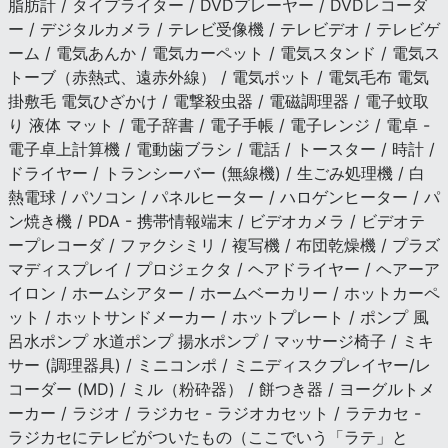
脂肪計 / タイプライター / DVDプレーヤー / DVDレコーダ
ー / デジタルカメラ / テレビ受像機 / テレビデオ / テレビゲ
ーム / 電気あんか / 電気カーペット / 電気スタンド / 電気ス
トーブ（赤熱式、遠赤外線） / 電気ポット / 電気毛布 電気
掛敷毛 電気ひざかけ / 電撃殺虫器 / 電磁調理器 / 電子蚊取
り 液体 マット / 電子辞書 / 電子手帳 / 電子レンジ / 電卓 -
電子卓上計算機 / 電動歯ブラシ / 電話 / トースター / 時計 /
ドライヤー / トランシーバー (無線機) / 生ごみ処理機 / 白
熱電球 / パソコン / パネルヒーター / ハロゲンヒーター / パ
ン焼き機 / PDA - 携帯情報端末 / ビデオカメラ / ビデオテ
ープレコーダ / ファクシミリ / 複写機 / 布団乾燥機 / プラズ
マディスプレイ / プロジェクタ / ヘアドライヤー / ヘアーア
イロン / ホームシアター / ホームベーカリー / ホットカーペ
ット / ホットサンドメーカー / ホットプレート / ポンプ 風
呂水ポンプ 水道ポンプ 揚水ポンプ / マッサージ椅子 / ミキ
サー (調理器具) / ミニコンポ / ミニディスクプレイヤー/レ
コーダー (MD) / ミル（粉砕器） / 餅つき器 / ヨーグルトメ
ーカー / ラジオ / ラジカセ - ラジオカセット / ラテカセ -
ラジカセにテレビがついたもの（ここでいう「ラテ」と