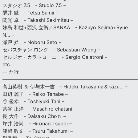
スタジオ 7.5 - Studio 7.5 –
隅井 徹 - Tetsu Sumii –
関光 卓 - Takashi Sekimitsu –
妹島 和世+西沢 立衛／SANAA - Kazuyo Sejima+Ryue
N… –
瀬戸 昇 - Noboru Seto –
セバスチャン ロング - Sebastian Wrong –
セルジオ・カラトローニ - Sergio Calatroni –
etc…
— た行
———————————————————————————
高山英樹 ＆ 伊与木一吉 - Hideki Takayama＆kazu… –
田辺 麗子 - Reiko Tanabe –
谷 俊幸 - Toshiyuki Tani –
茶谷 正洋 - Masahiro chatani –
長 大作 - Daisaku Choｈ –
坪井 浩尚 - Hironao Tsuboi –
津留 敬文 - Tsuru Takahumi –