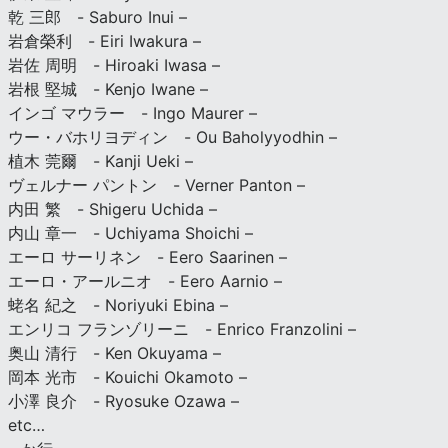
乾 三郎 - Saburo Inui –
岩倉榮利 - Eiri Iwakura –
岩佐 周明 - Hiroaki Iwasa –
岩根 堅城 - Kenjo Iwane –
インゴ マウラー - Ingo Maurer –
ウー・バホリヨディン - Ou Baholyyodhin –
植木 莞爾 - Kanji Ueki –
ヴェルナー パントン - Verner Panton –
内田 繁 - Shigeru Uchida –
内山 章一 - Uchiyama Shoichi –
エーロ サーリネン - Eero Saarinen –
エーロ・アールニオ - Eero Aarnio –
蛯名 紀之 - Noriyuki Ebina –
エンリコ フランゾリーニ - Enrico Franzolini –
奥山 清行 - Ken Okuyama –
岡本 光市 - Kouichi Okamoto –
小澤 良介 - Ryosuke Ozawa –
etc…