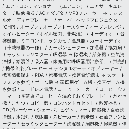
/ エア・コンディショナー （エアコン） / エアサーキュレー
ター / 映像機器 / ACアダプタ / MP3プレーヤー → デジタ
ルオーディオプレーヤー / オーバーヘッドプロジェクター
(OHP) / オーブン / オーブントースター / オーブンレンジ /
オイルヒーター（オイル密閉、非燃焼） / オーディオ → 音
響機器、ミニコンポ、ラジカセ / 温風器 / カーオーディオ
（車載機器の一種） / カーボンヒーター / 加湿器 / 換気扇 /
キャッシュレジスター / 吸湿器 → 除湿機 / 給茶機 / 空気清
浄機 / 給湯器 / 吸入器（家庭用の呼吸器用治療器） / 蛍光灯
/ 携帯音楽プレーヤー → デジタルオーディオプレーヤー /
携帯情報端末 - PDA / 携帯電話 - 携帯電話端末 → スマート
フォンも参照 / ゲーム機 → 家庭用ゲーム機・携帯ゲーム機
も参照 / コードレス電話 / コーヒーメーカー / コーヒーウォ
ーマー（喫茶店でコーヒーを温めておくプレート） / 氷かき
機 / こたつ / コピー機 / コンパクトカセット / 散髪器具 /
CDプレーヤー / シェーバ、ヒゲトリマー / 除湿機 / 食器洗
浄機 / 水銀灯 / 炊飯器 / スピーカー / 精米機 / 石油ファンヒ
ーター / セラミックヒーター / 洗濯機 / 扇風機 / 掃除機 / 体