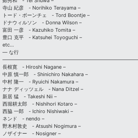
鄭秀和 - Tei Shuwa –
寺山 紀彦 - Norihiko Terayama –
トード・ボーンチェ - Tord Boontje –
ドナウィルソン - Donna Wilson –
富田 一彦 - Kazuhiko Tomita –
豊口 克平 - Katsuhei Toyoguchi –
etc…
— な行
———————————————————————————
長根寛 - Hiroshi Nagane –
中原 慎一郎 - Shinichiro Nakahara –
中村 隆一 - Ryuichi Nakamura –
ナナ ディッツェル - Nana Ditzel –
新居 猛 - Takeshi Nii –
西堀耕太郎 - Nishihori Kotaro –
西脇 一郎 - Ichiro Nishiwaki –
ネンド - nendo –
野木村敦史 - Atsushi Nogimura –
ノザイナー - Nosigner –