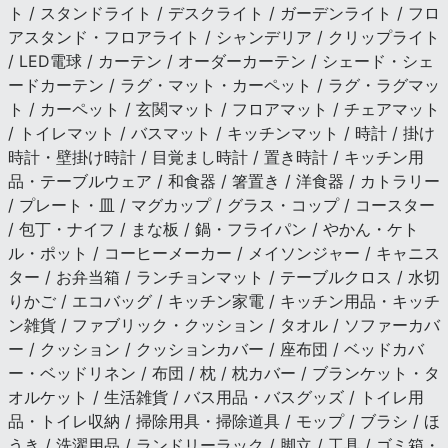
ト / スタンドライト / デスクライト / ガーデンライト / フロ
アスタンド・フロアライト / シャンデリア / クリップライト
/ LED電球 / カーテン / オーダーカーテン / シェード・シェ
ードカーテン / ラグ・マット・カーペット / ラグ・ラグマッ
ト / カーペット / 玄関マット / フロアマット / チェアマット
/ トイレマット / バスマット / キッチンマット / 時計 / 掛け
時計・壁掛け時計 / 目覚まし時計 / 置き時計 / キッチン用
品・テーブルウェア / 和食器 / 箸置き / 洋食器 / カトラリー
/ プレート・皿 / マグカップ / グラス・コップ / コースター
/ 包丁・ナイフ / まな板 / 鍋・フライパン / やかん・ケト
ル・ポット / コーヒーメーカー / メイソンジャー / キャニス
ター / お弁当箱 / ランチョンマット / テーブルクロス / 水切
りかご / エコバッグ / キッチン家電 / キッチン用品・キッチ
ン雑貨 / ファブリック・クッション / タオル / ソファーカバ
ー / クッション / クッションカバー / 座布団 / ベッドカバ
ー・ベッドリネン / 布団 / 枕 / 枕カバー / ブランケット・タ
オルケット / 生活雑貨 / バス用品・バスグッズ / トイレ用
品・トイレ収納 / 掃除用具・掃除道具 / モップ / ブラシ / ほ
うき / 洗濯用品 / ランドリーラック / 脚立 / 工具 / ゴミ箱・