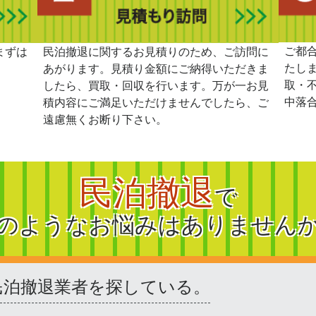
ご都
まずは
民泊撤退に関するお見積りのため、ご訪問に
たし
あがります。見積り金額にご納得いただきま
取・
したら、買取・回収を行います。万が一お見
中落
積内容にご満足いただけませんでしたら、ご
遠慮無くお断り下さい。
民泊撤退
で
のようなお悩みはありません
民泊撤退業者を探している。