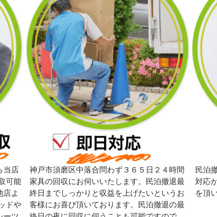
ら当店
神戸市須磨区中落合問わず３６５日２４時間
民泊
取可能
家具の回収にお伺いいたします。民泊撤退最
対応
他店よ
終日までしっかりと収益を上げたいというお
を頂
ッドや
客様にお喜び頂いております。民泊撤退の最
シーツ
終日の夜に回収に伺うことも可能ですので、