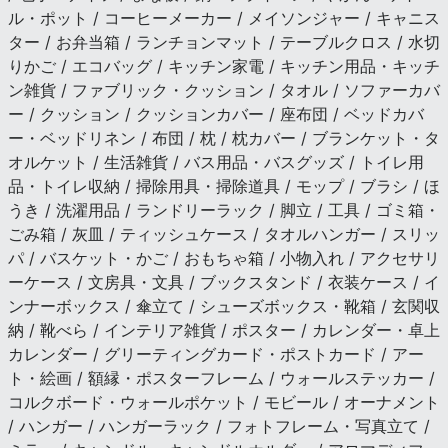
ル・ポット / コーヒーメーカー / メイソンジャー / キャニス
ター / お弁当箱 / ランチョンマット / テーブルクロス / 水切
りかご / エコバッグ / キッチン家電 / キッチン用品・キッチ
ン雑貨 / ファブリック・クッション / タオル / ソファーカバ
ー / クッション / クッションカバー / 座布団 / ベッドカバ
ー・ベッドリネン / 布団 / 枕 / 枕カバー / ブランケット・タ
オルケット / 生活雑貨 / バス用品・バスグッズ / トイレ用
品・トイレ収納 / 掃除用具・掃除道具 / モップ / ブラシ / ほ
うき / 洗濯用品 / ランドリーラック / 脚立 / 工具 / ゴミ箱・
ごみ箱 / 灰皿 / ティッシュケース / タオルハンガー / スリッ
パ / バスケット・かご / おもちゃ箱 / 小物入れ / アクセサリ
ーケース / 文房具・文具 / ブックスタンド / 衣装ケース / イ
ンナーボックス / 傘立て / シューズボックス・靴箱 / 玄関収
納 / 靴べら / インテリア雑貨 / ポスター / カレンダー・卓上
カレンダー / グリーティングカード・ポストカード / アー
ト・絵画 / 額縁・ポスターフレーム / ウォールステッカー /
コルクボード・ウォールポケット / モビール / オーナメント
/ ハンガー / ハンガーラック / フォトフレーム・写真立て /