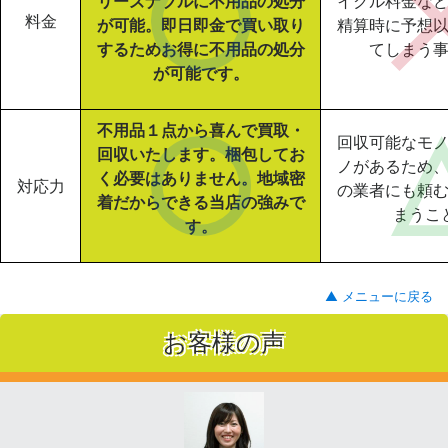
リーズナブルに不用品の処分
イクル料金な
料金
が可能。即日即金で買い取り
精算時に予想
するためお得に不用品の処分
てしまう
が可能です。
不用品１点から喜んで買取・
回収可能なモ
回収いたします。梱包してお
ノがあるため
く必要はありません。地域密
対応力
の業者にも頼
着だからできる当店の強みで
まうこ
す。
▲ メニューに戻る
お客様の声