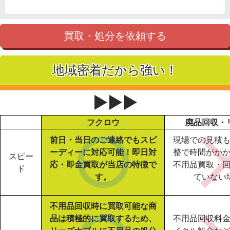
買取・処分を依頼する
地域密着だから強い！
▶▶▶
フクロウ
廃品回収・
前日・当日のご連絡でもスピ
現場での見積
ーディーに対応可能！即日対
整で時間がか
スピー
応・即金買取が当店の特徴で
不用品買取・
ド
す。
ていない
不用品回収時に買取可能な商
品は積極的に買取するため、
不用品回収料