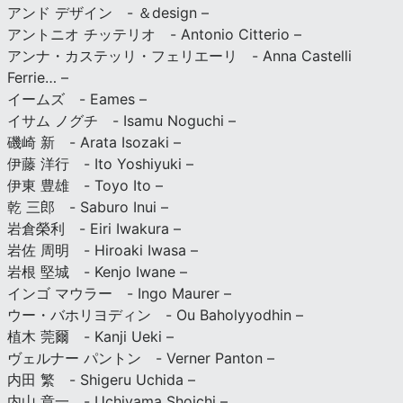
アンド デザイン - ＆design –
アントニオ チッテリオ - Antonio Citterio –
アンナ・カステッリ・フェリエーリ - Anna Castelli
Ferrie… –
イームズ - Eames –
イサム ノグチ - Isamu Noguchi –
磯崎 新 - Arata Isozaki –
伊藤 洋行 - Ito Yoshiyuki –
伊東 豊雄 - Toyo Ito –
乾 三郎 - Saburo Inui –
岩倉榮利 - Eiri Iwakura –
岩佐 周明 - Hiroaki Iwasa –
岩根 堅城 - Kenjo Iwane –
インゴ マウラー - Ingo Maurer –
ウー・バホリヨディン - Ou Baholyyodhin –
植木 莞爾 - Kanji Ueki –
ヴェルナー パントン - Verner Panton –
内田 繁 - Shigeru Uchida –
内山 章一 - Uchiyama Shoichi –