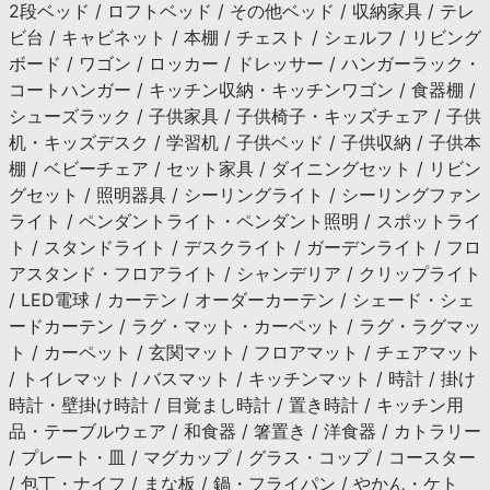
2段ベッド / ロフトベッド / その他ベッド / 収納家具 / テレ
ビ台 / キャビネット / 本棚 / チェスト / シェルフ / リビング
ボード / ワゴン / ロッカー / ドレッサー / ハンガーラック・
コートハンガー / キッチン収納・キッチンワゴン / 食器棚 /
シューズラック / 子供家具 / 子供椅子・キッズチェア / 子供
机・キッズデスク / 学習机 / 子供ベッド / 子供収納 / 子供本
棚 / ベビーチェア / セット家具 / ダイニングセット / リビン
グセット / 照明器具 / シーリングライト / シーリングファン
ライト / ペンダントライト・ペンダント照明 / スポットライ
ト / スタンドライト / デスクライト / ガーデンライト / フロ
アスタンド・フロアライト / シャンデリア / クリップライト
/ LED電球 / カーテン / オーダーカーテン / シェード・シェ
ードカーテン / ラグ・マット・カーペット / ラグ・ラグマッ
ト / カーペット / 玄関マット / フロアマット / チェアマット
/ トイレマット / バスマット / キッチンマット / 時計 / 掛け
時計・壁掛け時計 / 目覚まし時計 / 置き時計 / キッチン用
品・テーブルウェア / 和食器 / 箸置き / 洋食器 / カトラリー
/ プレート・皿 / マグカップ / グラス・コップ / コースター
/ 包丁・ナイフ / まな板 / 鍋・フライパン / やかん・ケト