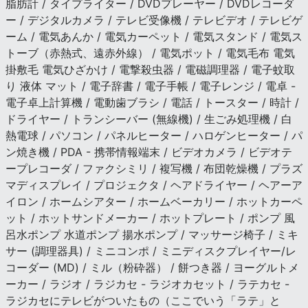
脂肪計 / タイプライター / DVDプレーヤー / DVDレコーダ
ー / デジタルカメラ / テレビ受像機 / テレビデオ / テレビゲ
ーム / 電気あんか / 電気カーペット / 電気スタンド / 電気ス
トーブ（赤熱式、遠赤外線） / 電気ポット / 電気毛布 電気
掛敷毛 電気ひざかけ / 電撃殺虫器 / 電磁調理器 / 電子蚊取
り 液体 マット / 電子辞書 / 電子手帳 / 電子レンジ / 電卓 -
電子卓上計算機 / 電動歯ブラシ / 電話 / トースター / 時計 /
ドライヤー / トランシーバー (無線機) / 生ごみ処理機 / 白
熱電球 / パソコン / パネルヒーター / ハロゲンヒーター / パ
ン焼き機 / PDA - 携帯情報端末 / ビデオカメラ / ビデオテ
ープレコーダ / ファクシミリ / 複写機 / 布団乾燥機 / プラズ
マディスプレイ / プロジェクタ / ヘアドライヤー / ヘアーア
イロン / ホームシアター / ホームベーカリー / ホットカーペ
ット / ホットサンドメーカー / ホットプレート / ポンプ 風
呂水ポンプ 水道ポンプ 揚水ポンプ / マッサージ椅子 / ミキ
サー (調理器具) / ミニコンポ / ミニディスクプレイヤー/レ
コーダー (MD) / ミル（粉砕器） / 餅つき器 / ヨーグルトメ
ーカー / ラジオ / ラジカセ - ラジオカセット / ラテカセ -
ラジカセにテレビがついたもの（ここでいう「ラテ」と