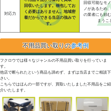
回収可能なモ
回収いたします。梱包してお
ノがあるため
く必要はありません。地域密
対応力
の業者にも頼
着だからできる当店の強みで
まうこ
す。
不用品買い取りの
参考例
フクロウでは様々なジャンルの不用品買い取りを行っていま
す。
他店で断られたという商品も諦めず、まずは当店までご相談下
さい。
こちらではほんの一部ですが、買取いたしました不用品をご紹
介いたします。