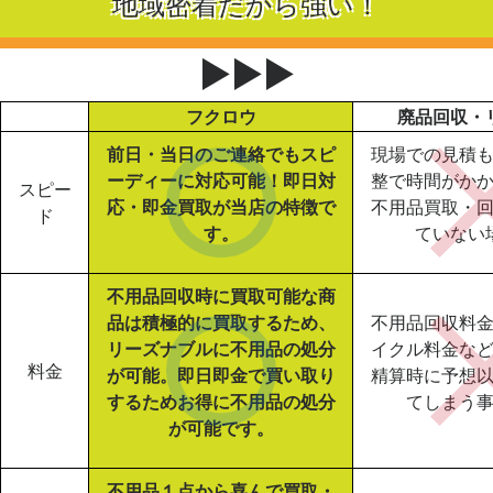
地域密着だから強い！
▶▶▶
フクロウ
廃品回収・
前日・当日のご連絡でもスピ
現場での見積
ーディーに対応可能！即日対
整で時間がか
スピー
応・即金買取が当店の特徴で
不用品買取・
ド
す。
ていない
不用品回収時に買取可能な商
品は積極的に買取するため、
不用品回収料
リーズナブルに不用品の処分
イクル料金な
料金
が可能。即日即金で買い取り
精算時に予想
するためお得に不用品の処分
てしまう
が可能です。
不用品１点から喜んで買取・