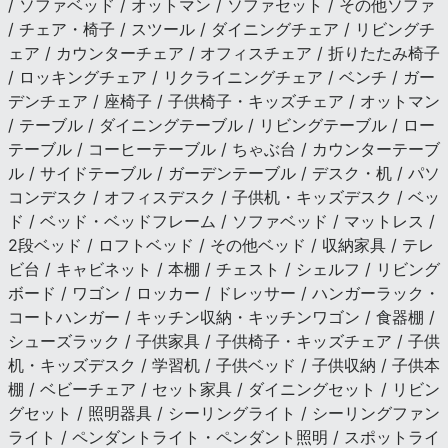
/ ソファベッド / オットマン / ソファセット / その他ソファ
/ チェア・椅子 / スツール / ダイニングチェア / リビングチ
ェア / カウンターチェア / オフィスチェア / 折りたたみ椅子
/ ロッキングチェア / リクライニングチェア / ベンチ / ガー
デンチェア / 座椅子 / 子供椅子・キッズチェア / オットマン
/ テーブル / ダイニングテーブル / リビングテーブル / ロー
テーブル / コーヒーテーブル / ちゃぶ台 / カウンターテーブ
ル / サイドテーブル / ガーデンテーブル / デスク・机 / パソ
コンデスク / オフィスデスク / 子供机・キッズデスク / ベッ
ド / ベッド・ベッドフレーム / ソファベッド / マットレス /
2段ベッド / ロフトベッド / その他ベッド / 収納家具 / テレ
ビ台 / キャビネット / 本棚 / チェスト / シェルフ / リビング
ボード / ワゴン / ロッカー / ドレッサー / ハンガーラック・
コートハンガー / キッチン収納・キッチンワゴン / 食器棚 /
シューズラック / 子供家具 / 子供椅子・キッズチェア / 子供
机・キッズデスク / 学習机 / 子供ベッド / 子供収納 / 子供本
棚 / ベビーチェア / セット家具 / ダイニングセット / リビン
グセット / 照明器具 / シーリングライト / シーリングファン
ライト / ペンダントライト・ペンダント照明 / スポットライ