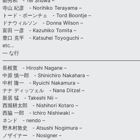
鄭秀和 - Tei Shuwa –
寺山 紀彦 - Norihiko Terayama –
トード・ボーンチェ - Tord Boontje –
ドナウィルソン - Donna Wilson –
富田 一彦 - Kazuhiko Tomita –
豊口 克平 - Katsuhei Toyoguchi –
etc…
— な行
———————————————————————————
長根寛 - Hiroshi Nagane –
中原 慎一郎 - Shinichiro Nakahara –
中村 隆一 - Ryuichi Nakamura –
ナナ ディッツェル - Nana Ditzel –
新居 猛 - Takeshi Nii –
西堀耕太郎 - Nishihori Kotaro –
西脇 一郎 - Ichiro Nishiwaki –
ネンド - nendo –
野木村敦史 - Atsushi Nogimura –
ノザイナー - Nosigner –