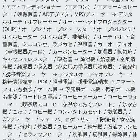
/ エア・コンディショナー （エアコン） / エアサーキュレー
ター / 映像機器 / ACアダプタ / MP3プレーヤー → デジタ
ルオーディオプレーヤー / オーバーヘッドプロジェクター
(OHP) / オーブン / オーブントースター / オーブンレンジ /
オイルヒーター（オイル密閉、非燃焼） / オーディオ → 音
響機器、ミニコンポ、ラジカセ / 温風器 / カーオーディオ
（車載機器の一種） / カーボンヒーター / 加湿器 / 換気扇 /
キャッシュレジスター / 吸湿器 → 除湿機 / 給茶機 / 空気清
浄機 / 給湯器 / 吸入器（家庭用の呼吸器用治療器） / 蛍光灯
/ 携帯音楽プレーヤー → デジタルオーディオプレーヤー /
携帯情報端末 - PDA / 携帯電話 - 携帯電話端末 → スマート
フォンも参照 / ゲーム機 → 家庭用ゲーム機・携帯ゲーム機
も参照 / コードレス電話 / コーヒーメーカー / コーヒーウォ
ーマー（喫茶店でコーヒーを温めておくプレート） / 氷かき
機 / こたつ / コピー機 / コンパクトカセット / 散髪器具 /
CDプレーヤー / シェーバ、ヒゲトリマー / 除湿機 / 食器洗
浄機 / 水銀灯 / 炊飯器 / スピーカー / 精米機 / 石油ファンヒ
ーター / セラミックヒーター / 洗濯機 / 扇風機 / 掃除機 / 体