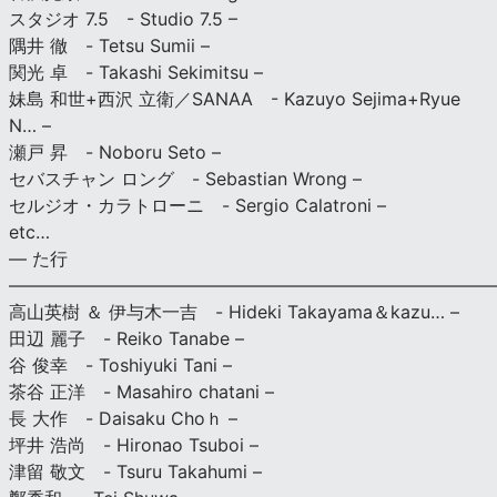
スタジオ 7.5 - Studio 7.5 –
隅井 徹 - Tetsu Sumii –
関光 卓 - Takashi Sekimitsu –
妹島 和世+西沢 立衛／SANAA - Kazuyo Sejima+Ryue
N… –
瀬戸 昇 - Noboru Seto –
セバスチャン ロング - Sebastian Wrong –
セルジオ・カラトローニ - Sergio Calatroni –
etc…
— た行
———————————————————————————
高山英樹 ＆ 伊与木一吉 - Hideki Takayama＆kazu… –
田辺 麗子 - Reiko Tanabe –
谷 俊幸 - Toshiyuki Tani –
茶谷 正洋 - Masahiro chatani –
長 大作 - Daisaku Choｈ –
坪井 浩尚 - Hironao Tsuboi –
津留 敬文 - Tsuru Takahumi –