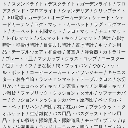
ト / スタンドライト / デスクライト / ガーデンライト / フロ
アスタンド・フロアライト / シャンデリア / クリップライト
/ LED電球 / カーテン / オーダーカーテン / シェード・シェ
ードカーテン / ラグ・マット・カーペット / ラグ・ラグマッ
ト / カーペット / 玄関マット / フロアマット / チェアマット
/ トイレマット / バスマット / キッチンマット / 時計 / 掛け
時計・壁掛け時計 / 目覚まし時計 / 置き時計 / キッチン用
品・テーブルウェア / 和食器 / 箸置き / 洋食器 / カトラリー
/ プレート・皿 / マグカップ / グラス・コップ / コースター
/ 包丁・ナイフ / まな板 / 鍋・フライパン / やかん・ケト
ル・ポット / コーヒーメーカー / メイソンジャー / キャニス
ター / お弁当箱 / ランチョンマット / テーブルクロス / 水切
りかご / エコバッグ / キッチン家電 / キッチン用品・キッチ
ン雑貨 / ファブリック・クッション / タオル / ソファーカバ
ー / クッション / クッションカバー / 座布団 / ベッドカバ
ー・ベッドリネン / 布団 / 枕 / 枕カバー / ブランケット・タ
オルケット / 生活雑貨 / バス用品・バスグッズ / トイレ用
品・トイレ収納 / 掃除用具・掃除道具 / モップ / ブラシ / ほ
うき / 洗濯用品 / ランドリーラック / 脚立 / 工具 / ゴミ箱・