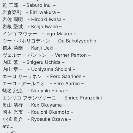
乾 三郎 - Saburo Inui –
岩倉榮利 - Eiri Iwakura –
岩佐 周明 - Hiroaki Iwasa –
岩根 堅城 - Kenjo Iwane –
インゴ マウラー - Ingo Maurer –
ウー・バホリヨディン - Ou Baholyyodhin –
植木 莞爾 - Kanji Ueki –
ヴェルナー パントン - Verner Panton –
内田 繁 - Shigeru Uchida –
内山 章一 - Uchiyama Shoichi –
エーロ サーリネン - Eero Saarinen –
エーロ・アールニオ - Eero Aarnio –
蛯名 紀之 - Noriyuki Ebina –
エンリコ フランゾリーニ - Enrico Franzolini –
奥山 清行 - Ken Okuyama –
岡本 光市 - Kouichi Okamoto –
小澤 良介 - Ryosuke Ozawa –
etc…