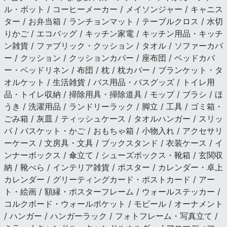
ル・ポット / コーヒーメーカー / メイソンジャー / キャニス
ター / お弁当箱 / ランチョンマット / テーブルクロス / 水切
りかご / エコバッグ / キッチン家電 / キッチン用品・キッチ
ン雑貨 / ファブリック・クッション / タオル / ソファーカバ
ー / クッション / クッションカバー / 座布団 / ベッドカバ
ー・ベッドリネン / 布団 / 枕 / 枕カバー / ブランケット・タ
オルケット / 生活雑貨 / バス用品・バスグッズ / トイレ用
品・トイレ収納 / 掃除用具・掃除道具 / モップ / ブラシ / ほ
うき / 洗濯用品 / ランドリーラック / 脚立 / 工具 / ゴミ箱・
ごみ箱 / 灰皿 / ティッシュケース / タオルハンガー / スリッ
パ / バスケット・かご / おもちゃ箱 / 小物入れ / アクセサリ
ーケース / 文房具・文具 / ブックスタンド / 衣装ケース / イ
ンナーボックス / 傘立て / シューズボックス・靴箱 / 玄関収
納 / 靴べら / インテリア雑貨 / ポスター / カレンダー・卓上
カレンダー / グリーティングカード・ポストカード / アー
ト・絵画 / 額縁・ポスターフレーム / ウォールステッカー /
コルクボード・ウォールポケット / モビール / オーナメント
/ ハンガー / ハンガーラック / フォトフレーム・写真立て /