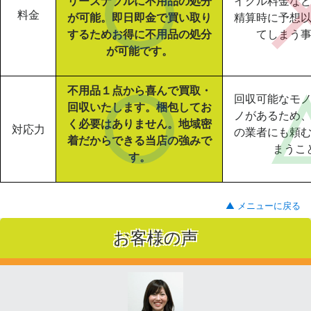
リーズナブルに不用品の処分
イクル料金な
料金
が可能。即日即金で買い取り
精算時に予想
するためお得に不用品の処分
てしまう
が可能です。
不用品１点から喜んで買取・
回収可能なモ
回収いたします。梱包してお
ノがあるため
く必要はありません。地域密
対応力
の業者にも頼
着だからできる当店の強みで
まうこ
す。
▲ メニューに戻る
お客様の声