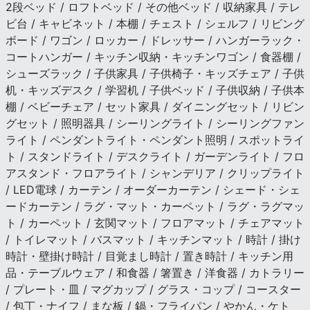
2段ベッド / ロフトベッド / その他ベッド / 収納家具 / テレ
ビ台 / キャビネット / 本棚 / チェスト / シェルフ / リビング
ボード / ワゴン / ロッカー / ドレッサー / ハンガーラック・
コートハンガー / キッチン収納・キッチンワゴン / 食器棚 /
シューズラック / 子供家具 / 子供椅子・キッズチェア / 子供
机・キッズデスク / 学習机 / 子供ベッド / 子供収納 / 子供本
棚 / ベビーチェア / セット家具 / ダイニングセット / リビン
グセット / 照明器具 / シーリングライト / シーリングファン
ライト / ペンダントライト・ペンダント照明 / スポットライ
ト / スタンドライト / デスクライト / ガーデンライト / フロ
アスタンド・フロアライト / シャンデリア / クリップライト
/ LED電球 / カーテン / オーダーカーテン / シェード・シェ
ードカーテン / ラグ・マット・カーペット / ラグ・ラグマッ
ト / カーペット / 玄関マット / フロアマット / チェアマット
/ トイレマット / バスマット / キッチンマット / 時計 / 掛け
時計・壁掛け時計 / 目覚まし時計 / 置き時計 / キッチン用
品・テーブルウェア / 和食器 / 箸置き / 洋食器 / カトラリー
/ プレート・皿 / マグカップ / グラス・コップ / コースター
/ 包丁・ナイフ / まな板 / 鍋・フライパン / やかん・ケト