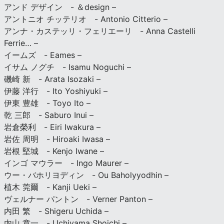
アンド デザイン - ＆design –
アントニオ チッテリオ - Antonio Citterio –
アンナ・カステッリ・フェリエーリ - Anna Castelli
Ferrie… –
イームズ - Eames –
イサム ノグチ - Isamu Noguchi –
磯崎 新 - Arata Isozaki –
伊藤 洋行 - Ito Yoshiyuki –
伊東 豊雄 - Toyo Ito –
乾 三郎 - Saburo Inui –
岩倉榮利 - Eiri Iwakura –
岩佐 周明 - Hiroaki Iwasa –
岩根 堅城 - Kenjo Iwane –
インゴ マウラー - Ingo Maurer –
ウー・バホリヨディン - Ou Baholyyodhin –
植木 莞爾 - Kanji Ueki –
ヴェルナー パントン - Verner Panton –
内田 繁 - Shigeru Uchida –
内山 章一 - Uchiyama Shoichi –