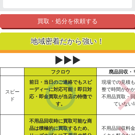
買取・処分を依頼する
地域密着だから強い！
▶▶▶
フクロウ
廃品回収・
前日・当日のご連絡でもスピ
現場での見積
ーディーに対応可能！即日対
整で時間がか
スピー
応・即金買取が当店の特徴で
不用品買取・
ド
す。
ていない
不用品回収時に買取可能な商
品は積極的に買取するため、
不用品回収料