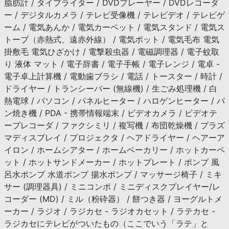
脂肪計 / タイプライター / DVDプレーヤー / DVDレコーダ
ー / デジタルカメラ / テレビ受像機 / テレビデオ / テレビゲ
ーム / 電気あんか / 電気カーペット / 電気スタンド / 電気ス
トーブ（赤熱式、遠赤外線） / 電気ポット / 電気毛布 電気
掛敷毛 電気ひざかけ / 電撃殺虫器 / 電磁調理器 / 電子蚊取
り 液体 マット / 電子辞書 / 電子手帳 / 電子レンジ / 電卓 -
電子卓上計算機 / 電動歯ブラシ / 電話 / トースター / 時計 /
ドライヤー / トランシーバー (無線機) / 生ごみ処理機 / 白
熱電球 / パソコン / パネルヒーター / ハロゲンヒーター / パ
ン焼き機 / PDA - 携帯情報端末 / ビデオカメラ / ビデオテ
ープレコーダ / ファクシミリ / 複写機 / 布団乾燥機 / プラズ
マディスプレイ / プロジェクタ / ヘアドライヤー / ヘアーア
イロン / ホームシアター / ホームベーカリー / ホットカーペ
ット / ホットサンドメーカー / ホットプレート / ポンプ 風
呂水ポンプ 水道ポンプ 揚水ポンプ / マッサージ椅子 / ミキ
サー (調理器具) / ミニコンポ / ミニディスクプレイヤー/レ
コーダー (MD) / ミル（粉砕器） / 餅つき器 / ヨーグルトメ
ーカー / ラジオ / ラジカセ - ラジオカセット / ラテカセ -
ラジカセにテレビがついたもの（ここでいう「ラテ」と