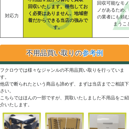
回収可能なモ
回収いたします。梱包してお
ノがあるため
く必要はありません。地域密
対応力
の業者にも頼
着だからできる当店の強みで
まうこ
す。
不用品買い取りの
参考例
フクロウでは様々なジャンルの不用品買い取りを行っていま
す。
他店で断られたという商品も諦めず、まずは当店までご相談下
さい。
こちらではほんの一部ですが、買取いたしました不用品をご紹
介いたします。