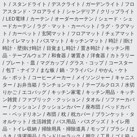
ト / スタンドライト / デスクライト / ガーデンライト / フロ
アスタンド・フロアライト / シャンデリア / クリップライト
/ LED電球 / カーテン / オーダーカーテン / シェード・シェ
ードカーテン / ラグ・マット・カーペット / ラグ・ラグマッ
ト / カーペット / 玄関マット / フロアマット / チェアマット
/ トイレマット / バスマット / キッチンマット / 時計 / 掛け
時計・壁掛け時計 / 目覚まし時計 / 置き時計 / キッチン用
品・テーブルウェア / 和食器 / 箸置き / 洋食器 / カトラリー
/ プレート・皿 / マグカップ / グラス・コップ / コースター
/ 包丁・ナイフ / まな板 / 鍋・フライパン / やかん・ケト
ル・ポット / コーヒーメーカー / メイソンジャー / キャニス
ター / お弁当箱 / ランチョンマット / テーブルクロス / 水切
りかご / エコバッグ / キッチン家電 / キッチン用品・キッチ
ン雑貨 / ファブリック・クッション / タオル / ソファーカバ
ー / クッション / クッションカバー / 座布団 / ベッドカバ
ー・ベッドリネン / 布団 / 枕 / 枕カバー / ブランケット・タ
オルケット / 生活雑貨 / バス用品・バスグッズ / トイレ用
品・トイレ収納 / 掃除用具・掃除道具 / モップ / ブラシ / ほ
うき / 洗濯用品 / ランドリーラック / 脚立 / 工具 / ゴミ箱・