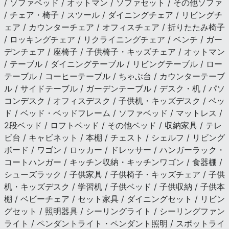
/ ソファベッド / オットマン / ソファセット / その他ソファ
/ チェア・椅子 / スツール / ダイニングチェア / リビングチ
ェア / カウンターチェア / オフィスチェア / 折りたたみ椅子
/ ロッキングチェア / リクライニングチェア / ベンチ / ガー
デンチェア / 座椅子 / 子供椅子・キッズチェア / オットマン
/ テーブル / ダイニングテーブル / リビングテーブル / ロー
テーブル / コーヒーテーブル / ちゃぶ台 / カウンターテーブ
ル / サイドテーブル / ガーデンテーブル / デスク・机 / パソ
コンデスク / オフィスデスク / 子供机・キッズデスク / ベッ
ド / ベッド・ベッドフレーム / ソファベッド / マットレス /
2段ベッド / ロフトベッド / その他ベッド / 収納家具 / テレ
ビ台 / キャビネット / 本棚 / チェスト / シェルフ / リビング
ボード / ワゴン / ロッカー / ドレッサー / ハンガーラック・
コートハンガー / キッチン収納・キッチンワゴン / 食器棚 /
シューズラック / 子供家具 / 子供椅子・キッズチェア / 子供
机・キッズデスク / 学習机 / 子供ベッド / 子供収納 / 子供本
棚 / ベビーチェア / セット家具 / ダイニングセット / リビン
グセット / 照明器具 / シーリングライト / シーリングファン
ライト / ペンダントライト・ペンダント照明 / スポットライ