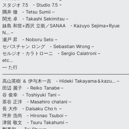
スタジオ 7.5 - Studio 7.5 –
隅井 徹 - Tetsu Sumii –
関光 卓 - Takashi Sekimitsu –
妹島 和世+西沢 立衛／SANAA - Kazuyo Sejima+Ryue
N… –
瀬戸 昇 - Noboru Seto –
セバスチャン ロング - Sebastian Wrong –
セルジオ・カラトローニ - Sergio Calatroni –
etc…
— た行
———————————————————————————
高山英樹 ＆ 伊与木一吉 - Hideki Takayama＆kazu… –
田辺 麗子 - Reiko Tanabe –
谷 俊幸 - Toshiyuki Tani –
茶谷 正洋 - Masahiro chatani –
長 大作 - Daisaku Choｈ –
坪井 浩尚 - Hironao Tsuboi –
津留 敬文 - Tsuru Takahumi –