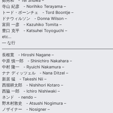
鄭秀和 - Tei Shuwa –
寺山 紀彦 - Norihiko Terayama –
トード・ボーンチェ - Tord Boontje –
ドナウィルソン - Donna Wilson –
富田 一彦 - Kazuhiko Tomita –
豊口 克平 - Katsuhei Toyoguchi –
etc…
— な行
———————————————————————————
長根寛 - Hiroshi Nagane –
中原 慎一郎 - Shinichiro Nakahara –
中村 隆一 - Ryuichi Nakamura –
ナナ ディッツェル - Nana Ditzel –
新居 猛 - Takeshi Nii –
西堀耕太郎 - Nishihori Kotaro –
西脇 一郎 - Ichiro Nishiwaki –
ネンド - nendo –
野木村敦史 - Atsushi Nogimura –
ノザイナー - Nosigner –