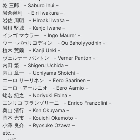
乾 三郎 - Saburo Inui –
岩倉榮利 - Eiri Iwakura –
岩佐 周明 - Hiroaki Iwasa –
岩根 堅城 - Kenjo Iwane –
インゴ マウラー - Ingo Maurer –
ウー・バホリヨディン - Ou Baholyyodhin –
植木 莞爾 - Kanji Ueki –
ヴェルナー パントン - Verner Panton –
内田 繁 - Shigeru Uchida –
内山 章一 - Uchiyama Shoichi –
エーロ サーリネン - Eero Saarinen –
エーロ・アールニオ - Eero Aarnio –
蛯名 紀之 - Noriyuki Ebina –
エンリコ フランゾリーニ - Enrico Franzolini –
奥山 清行 - Ken Okuyama –
岡本 光市 - Kouichi Okamoto –
小澤 良介 - Ryosuke Ozawa –
etc…