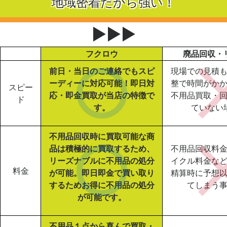
地域密着だから強い！
▶▶▶
フクロウ
廃品回収・
前日・当日のご連絡でもスピ
現場での見積
ーディーに対応可能！即日対
整で時間がか
スピー
応・即金買取が当店の特徴で
不用品買取・
ド
す。
ていない
不用品回収時に買取可能な商
品は積極的に買取するため、
不用品回収料
リーズナブルに不用品の処分
イクル料金な
料金
が可能。即日即金で買い取り
精算時に予想
するためお得に不用品の処分
てしまう
が可能です。
不用品１点から喜んで買取・