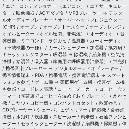
/ エア・コンディショナー （エアコン） / エアサーキュレー
ター / 映像機器 / ACアダプタ / MP3プレーヤー → デジタ
ルオーディオプレーヤー / オーバーヘッドプロジェクター
(OHP) / オーブン / オーブントースター / オーブンレンジ /
オイルヒーター（オイル密閉、非燃焼） / オーディオ → 音
響機器、ミニコンポ、ラジカセ / 温風器 / カーオーディオ
（車載機器の一種） / カーボンヒーター / 加湿器 / 換気扇 /
キャッシュレジスター / 吸湿器 → 除湿機 / 給茶機 / 空気清
浄機 / 給湯器 / 吸入器（家庭用の呼吸器用治療器） / 蛍光灯
/ 携帯音楽プレーヤー → デジタルオーディオプレーヤー /
携帯情報端末 - PDA / 携帯電話 - 携帯電話端末 → スマート
フォンも参照 / ゲーム機 → 家庭用ゲーム機・携帯ゲーム機
も参照 / コードレス電話 / コーヒーメーカー / コーヒーウォ
ーマー（喫茶店でコーヒーを温めておくプレート） / 氷かき
機 / こたつ / コピー機 / コンパクトカセット / 散髪器具 /
CDプレーヤー / シェーバ、ヒゲトリマー / 除湿機 / 食器洗
浄機 / 水銀灯 / 炊飯器 / スピーカー / 精米機 / 石油ファンヒ
ーター / セラミックヒーター / 洗濯機 / 扇風機 / 掃除機 / 体