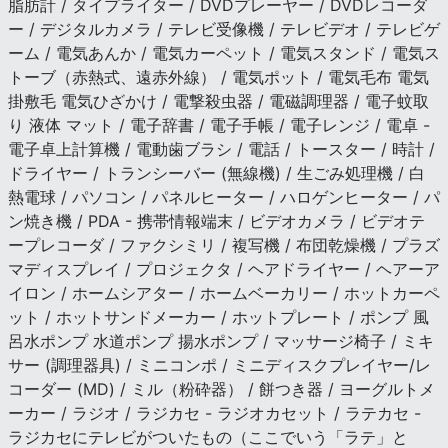
脂肪計 / タイプライター / DVDプレーヤー / DVDレコーダ
ー / デジタルカメラ / テレビ受像機 / テレビデオ / テレビゲ
ーム / 電気あんか / 電気カーペット / 電気スタンド / 電気ス
トーブ（赤熱式、遠赤外線） / 電気ポット / 電気毛布 電気
掛敷毛 電気ひざかけ / 電撃殺虫器 / 電磁調理器 / 電子蚊取
り 液体 マット / 電子辞書 / 電子手帳 / 電子レンジ / 電卓 -
電子卓上計算機 / 電動歯ブラシ / 電話 / トースター / 時計 /
ドライヤー / トランシーバー (無線機) / 生ごみ処理機 / 白
熱電球 / パソコン / パネルヒーター / ハロゲンヒーター / パ
ン焼き機 / PDA - 携帯情報端末 / ビデオカメラ / ビデオテ
ープレコーダ / ファクシミリ / 複写機 / 布団乾燥機 / プラズ
マディスプレイ / プロジェクタ / ヘアドライヤー / ヘアーア
イロン / ホームシアター / ホームベーカリー / ホットカーペ
ット / ホットサンドメーカー / ホットプレート / ポンプ 風
呂水ポンプ 水道ポンプ 揚水ポンプ / マッサージ椅子 / ミキ
サー (調理器具) / ミニコンポ / ミニディスクプレイヤー/レ
コーダー (MD) / ミル（粉砕器） / 餅つき器 / ヨーグルトメ
ーカー / ラジオ / ラジカセ - ラジオカセット / ラテカセ -
ラジカセにテレビがついたもの（ここでいう「ラテ」と