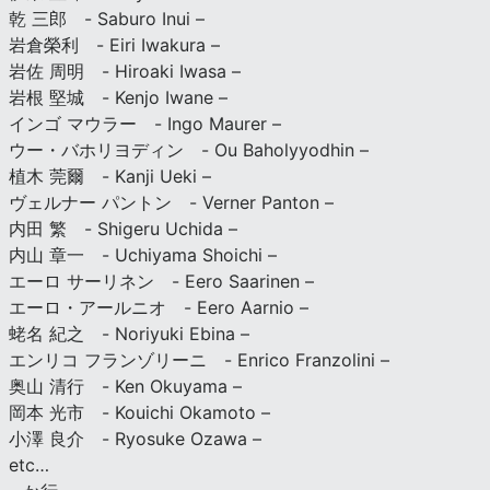
乾 三郎 - Saburo Inui –
岩倉榮利 - Eiri Iwakura –
岩佐 周明 - Hiroaki Iwasa –
岩根 堅城 - Kenjo Iwane –
インゴ マウラー - Ingo Maurer –
ウー・バホリヨディン - Ou Baholyyodhin –
植木 莞爾 - Kanji Ueki –
ヴェルナー パントン - Verner Panton –
内田 繁 - Shigeru Uchida –
内山 章一 - Uchiyama Shoichi –
エーロ サーリネン - Eero Saarinen –
エーロ・アールニオ - Eero Aarnio –
蛯名 紀之 - Noriyuki Ebina –
エンリコ フランゾリーニ - Enrico Franzolini –
奥山 清行 - Ken Okuyama –
岡本 光市 - Kouichi Okamoto –
小澤 良介 - Ryosuke Ozawa –
etc…