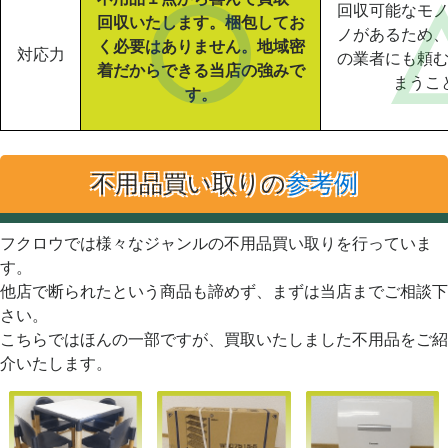
回収可能なモ
回収いたします。梱包してお
ノがあるため
く必要はありません。地域密
対応力
の業者にも頼
着だからできる当店の強みで
まうこ
す。
不用品買い取りの
参考例
フクロウでは様々なジャンルの不用品買い取りを行っていま
す。
他店で断られたという商品も諦めず、まずは当店までご相談下
さい。
こちらではほんの一部ですが、買取いたしました不用品をご紹
介いたします。