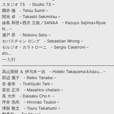
スタジオ 7.5 - Studio 7.5 –
隅井 徹 - Tetsu Sumii –
関光 卓 - Takashi Sekimitsu –
妹島 和世+西沢 立衛／SANAA - Kazuyo Sejima+Ryue
N… –
瀬戸 昇 - Noboru Seto –
セバスチャン ロング - Sebastian Wrong –
セルジオ・カラトローニ - Sergio Calatroni –
etc…
— た行
———————————————————————————
高山英樹 ＆ 伊与木一吉 - Hideki Takayama＆kazu… –
田辺 麗子 - Reiko Tanabe –
谷 俊幸 - Toshiyuki Tani –
茶谷 正洋 - Masahiro chatani –
長 大作 - Daisaku Choｈ –
坪井 浩尚 - Hironao Tsuboi –
津留 敬文 - Tsuru Takahumi –