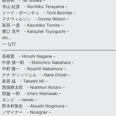
鄭秀和 - Tei Shuwa –
寺山 紀彦 - Norihiko Terayama –
トード・ボーンチェ - Tord Boontje –
ドナウィルソン - Donna Wilson –
富田 一彦 - Kazuhiko Tomita –
豊口 克平 - Katsuhei Toyoguchi –
etc…
— な行
———————————————————————————
長根寛 - Hiroshi Nagane –
中原 慎一郎 - Shinichiro Nakahara –
中村 隆一 - Ryuichi Nakamura –
ナナ ディッツェル - Nana Ditzel –
新居 猛 - Takeshi Nii –
西堀耕太郎 - Nishihori Kotaro –
西脇 一郎 - Ichiro Nishiwaki –
ネンド - nendo –
野木村敦史 - Atsushi Nogimura –
ノザイナー - Nosigner –