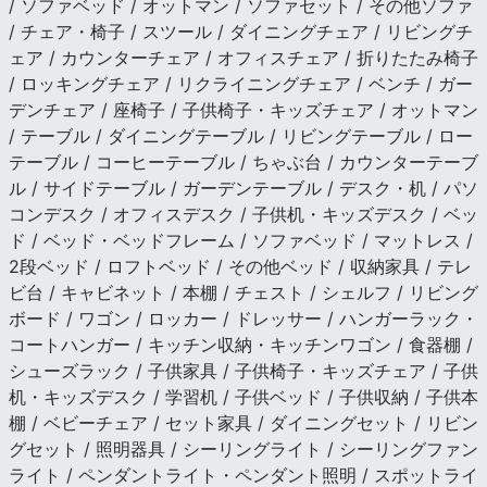
/ ソファベッド / オットマン / ソファセット / その他ソファ
/ チェア・椅子 / スツール / ダイニングチェア / リビングチ
ェア / カウンターチェア / オフィスチェア / 折りたたみ椅子
/ ロッキングチェア / リクライニングチェア / ベンチ / ガー
デンチェア / 座椅子 / 子供椅子・キッズチェア / オットマン
/ テーブル / ダイニングテーブル / リビングテーブル / ロー
テーブル / コーヒーテーブル / ちゃぶ台 / カウンターテーブ
ル / サイドテーブル / ガーデンテーブル / デスク・机 / パソ
コンデスク / オフィスデスク / 子供机・キッズデスク / ベッ
ド / ベッド・ベッドフレーム / ソファベッド / マットレス /
2段ベッド / ロフトベッド / その他ベッド / 収納家具 / テレ
ビ台 / キャビネット / 本棚 / チェスト / シェルフ / リビング
ボード / ワゴン / ロッカー / ドレッサー / ハンガーラック・
コートハンガー / キッチン収納・キッチンワゴン / 食器棚 /
シューズラック / 子供家具 / 子供椅子・キッズチェア / 子供
机・キッズデスク / 学習机 / 子供ベッド / 子供収納 / 子供本
棚 / ベビーチェア / セット家具 / ダイニングセット / リビン
グセット / 照明器具 / シーリングライト / シーリングファン
ライト / ペンダントライト・ペンダント照明 / スポットライ