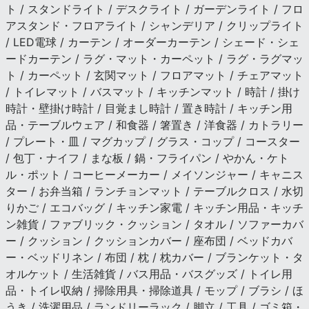
ト / スタンドライト / デスクライト / ガーデンライト / フロ
アスタンド・フロアライト / シャンデリア / クリップライト
/ LED電球 / カーテン / オーダーカーテン / シェード・シェ
ードカーテン / ラグ・マット・カーペット / ラグ・ラグマッ
ト / カーペット / 玄関マット / フロアマット / チェアマット
/ トイレマット / バスマット / キッチンマット / 時計 / 掛け
時計・壁掛け時計 / 目覚まし時計 / 置き時計 / キッチン用
品・テーブルウェア / 和食器 / 箸置き / 洋食器 / カトラリー
/ プレート・皿 / マグカップ / グラス・コップ / コースター
/ 包丁・ナイフ / まな板 / 鍋・フライパン / やかん・ケト
ル・ポット / コーヒーメーカー / メイソンジャー / キャニス
ター / お弁当箱 / ランチョンマット / テーブルクロス / 水切
りかご / エコバッグ / キッチン家電 / キッチン用品・キッチ
ン雑貨 / ファブリック・クッション / タオル / ソファーカバ
ー / クッション / クッションカバー / 座布団 / ベッドカバ
ー・ベッドリネン / 布団 / 枕 / 枕カバー / ブランケット・タ
オルケット / 生活雑貨 / バス用品・バスグッズ / トイレ用
品・トイレ収納 / 掃除用具・掃除道具 / モップ / ブラシ / ほ
うき / 洗濯用品 / ランドリーラック / 脚立 / 工具 / ゴミ箱・