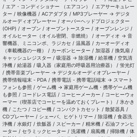
/ エア・コンディショナー （エアコン） / エアサーキュレー
ター / 映像機器 / ACアダプタ / MP3プレーヤー → デジタ
ルオーディオプレーヤー / オーバーヘッドプロジェクター
(OHP) / オーブン / オーブントースター / オーブンレンジ /
オイルヒーター（オイル密閉、非燃焼） / オーディオ → 音
響機器、ミニコンポ、ラジカセ / 温風器 / カーオーディオ
（車載機器の一種） / カーボンヒーター / 加湿器 / 換気扇 /
キャッシュレジスター / 吸湿器 → 除湿機 / 給茶機 / 空気清
浄機 / 給湯器 / 吸入器（家庭用の呼吸器用治療器） / 蛍光灯
/ 携帯音楽プレーヤー → デジタルオーディオプレーヤー /
携帯情報端末 - PDA / 携帯電話 - 携帯電話端末 → スマート
フォンも参照 / ゲーム機 → 家庭用ゲーム機・携帯ゲーム機
も参照 / コードレス電話 / コーヒーメーカー / コーヒーウォ
ーマー（喫茶店でコーヒーを温めておくプレート） / 氷かき
機 / こたつ / コピー機 / コンパクトカセット / 散髪器具 /
CDプレーヤー / シェーバ、ヒゲトリマー / 除湿機 / 食器洗
浄機 / 水銀灯 / 炊飯器 / スピーカー / 精米機 / 石油ファンヒ
ーター / セラミックヒーター / 洗濯機 / 扇風機 / 掃除機 / 体