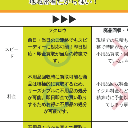
地域密着だから強い！
▶▶▶
フクロウ
廃品回収・
前日・当日のご連絡でもスピ
現場での見積
ーディーに対応可能！即日対
整で時間がか
スピー
応・即金買取が当店の特徴で
不用品買取・
ド
す。
ていない
不用品回収時に買取可能な商
品は積極的に買取するため、
不用品回収料
リーズナブルに不用品の処分
イクル料金な
料金
が可能。即日即金で買い取り
精算時に予想
するためお得に不用品の処分
てしまう
が可能です。
不用品１点から喜んで買取・