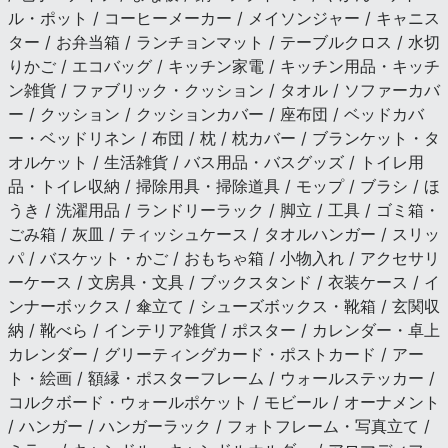
ル・ポット / コーヒーメーカー / メイソンジャー / キャニス
ター / お弁当箱 / ランチョンマット / テーブルクロス / 水切
りかご / エコバッグ / キッチン家電 / キッチン用品・キッチ
ン雑貨 / ファブリック・クッション / タオル / ソファーカバ
ー / クッション / クッションカバー / 座布団 / ベッドカバ
ー・ベッドリネン / 布団 / 枕 / 枕カバー / ブランケット・タ
オルケット / 生活雑貨 / バス用品・バスグッズ / トイレ用
品・トイレ収納 / 掃除用具・掃除道具 / モップ / ブラシ / ほ
うき / 洗濯用品 / ランドリーラック / 脚立 / 工具 / ゴミ箱・
ごみ箱 / 灰皿 / ティッシュケース / タオルハンガー / スリッ
パ / バスケット・かご / おもちゃ箱 / 小物入れ / アクセサリ
ーケース / 文房具・文具 / ブックスタンド / 衣装ケース / イ
ンナーボックス / 傘立て / シューズボックス・靴箱 / 玄関収
納 / 靴べら / インテリア雑貨 / ポスター / カレンダー・卓上
カレンダー / グリーティングカード・ポストカード / アー
ト・絵画 / 額縁・ポスターフレーム / ウォールステッカー /
コルクボード・ウォールポケット / モビール / オーナメント
/ ハンガー / ハンガーラック / フォトフレーム・写真立て /