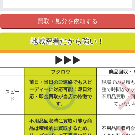
買取・処分を依頼する
地域密着だから強い！
▶▶▶
フクロウ
廃品回収・
前日・当日のご連絡でもスピ
現場での見積
ーディーに対応可能！即日対
整で時間がか
スピー
応・即金買取が当店の特徴で
不用品買取・
ド
す。
ていない
不用品回収時に買取可能な商
品は積極的に買取するため、
不用品回収料