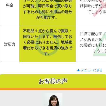
リーズナブルに不用品の処分
イクル料金な
料金
が可能。即日即金で買い取り
精算時に予想
するためお得に不用品の処分
てしまう
が可能です。
不用品１点から喜んで買取・
回収可能なモ
回収いたします。梱包してお
ノがあるため
く必要はありません。地域密
対応力
の業者にも頼
着だからできる当店の強みで
まうこ
す。
▲ メニューに戻る
お客様の声