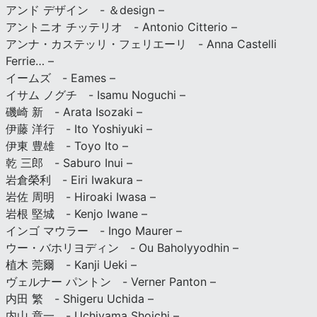
アンド デザイン - ＆design –
アントニオ チッテリオ - Antonio Citterio –
アンナ・カステッリ・フェリエーリ - Anna Castelli
Ferrie… –
イームズ - Eames –
イサム ノグチ - Isamu Noguchi –
磯崎 新 - Arata Isozaki –
伊藤 洋行 - Ito Yoshiyuki –
伊東 豊雄 - Toyo Ito –
乾 三郎 - Saburo Inui –
岩倉榮利 - Eiri Iwakura –
岩佐 周明 - Hiroaki Iwasa –
岩根 堅城 - Kenjo Iwane –
インゴ マウラー - Ingo Maurer –
ウー・バホリヨディン - Ou Baholyyodhin –
植木 莞爾 - Kanji Ueki –
ヴェルナー パントン - Verner Panton –
内田 繁 - Shigeru Uchida –
内山 章一 - Uchiyama Shoichi –