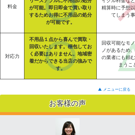
リーズナブルに不用品の処分
イクル料金な
料金
が可能。即日即金で買い取り
精算時に予想
するためお得に不用品の処分
てしまう
が可能です。
不用品１点から喜んで買取・
回収可能なモ
回収いたします。梱包してお
ノがあるため
く必要はありません。地域密
対応力
の業者にも頼
着だからできる当店の強みで
まうこ
す。
▲ メニューに戻る
お客様の声