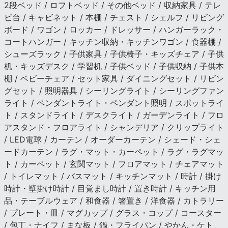
2段ベッド / ロフトベッド / その他ベッド / 収納家具 / テレ
ビ台 / キャビネット / 本棚 / チェスト / シェルフ / リビング
ボード / ワゴン / ロッカー / ドレッサー / ハンガーラック・
コートハンガー / キッチン収納・キッチンワゴン / 食器棚 /
シューズラック / 子供家具 / 子供椅子・キッズチェア / 子供
机・キッズデスク / 学習机 / 子供ベッド / 子供収納 / 子供本
棚 / ベビーチェア / セット家具 / ダイニングセット / リビン
グセット / 照明器具 / シーリングライト / シーリングファン
ライト / ペンダントライト・ペンダント照明 / スポットライ
ト / スタンドライト / デスクライト / ガーデンライト / フロ
アスタンド・フロアライト / シャンデリア / クリップライト
/ LED電球 / カーテン / オーダーカーテン / シェード・シェ
ードカーテン / ラグ・マット・カーペット / ラグ・ラグマッ
ト / カーペット / 玄関マット / フロアマット / チェアマット
/ トイレマット / バスマット / キッチンマット / 時計 / 掛け
時計・壁掛け時計 / 目覚まし時計 / 置き時計 / キッチン用
品・テーブルウェア / 和食器 / 箸置き / 洋食器 / カトラリー
/ プレート・皿 / マグカップ / グラス・コップ / コースター
/ 包丁・ナイフ / まな板 / 鍋・フライパン / やかん・ケト