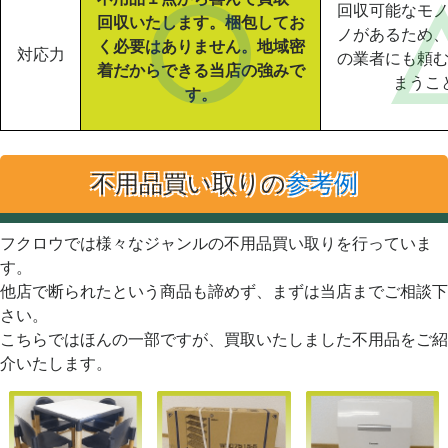
回収可能なモ
回収いたします。梱包してお
ノがあるため
く必要はありません。地域密
対応力
の業者にも頼
着だからできる当店の強みで
まうこ
す。
不用品買い取りの
参考例
フクロウでは様々なジャンルの不用品買い取りを行っていま
す。
他店で断られたという商品も諦めず、まずは当店までご相談下
さい。
こちらではほんの一部ですが、買取いたしました不用品をご紹
介いたします。