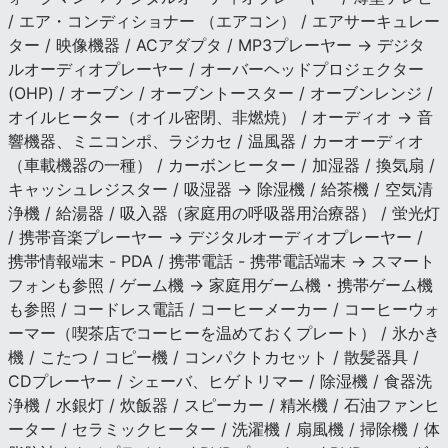
/ エア・コンディショナー （エアコン） / エアサーキュレー
ター / 映像機器 / ACアダプタ / MP3プレーヤー → デジタ
ルオーディオプレーヤー / オーバーヘッドプロジェクター
(OHP) / オーブン / オーブントースター / オーブンレンジ /
オイルヒーター（オイル密閉、非燃焼） / オーディオ → 音
響機器、ミニコンポ、ラジカセ / 温風器 / カーオーディオ
（車載機器の一種） / カーボンヒーター / 加湿器 / 換気扇 /
キャッシュレジスター / 吸湿器 → 除湿機 / 給茶機 / 空気清
浄機 / 給湯器 / 吸入器（家庭用の呼吸器用治療器） / 蛍光灯
/ 携帯音楽プレーヤー → デジタルオーディオプレーヤー /
携帯情報端末 - PDA / 携帯電話 - 携帯電話端末 → スマート
フォンも参照 / ゲーム機 → 家庭用ゲーム機・携帯ゲーム機
も参照 / コードレス電話 / コーヒーメーカー / コーヒーウォ
ーマー（喫茶店でコーヒーを温めておくプレート） / 氷かき
機 / こたつ / コピー機 / コンパクトカセット / 散髪器具 /
CDプレーヤー / シェーバ、ヒゲトリマー / 除湿機 / 食器洗
浄機 / 水銀灯 / 炊飯器 / スピーカー / 精米機 / 石油ファンヒ
ーター / セラミックヒーター / 洗濯機 / 扇風機 / 掃除機 / 体