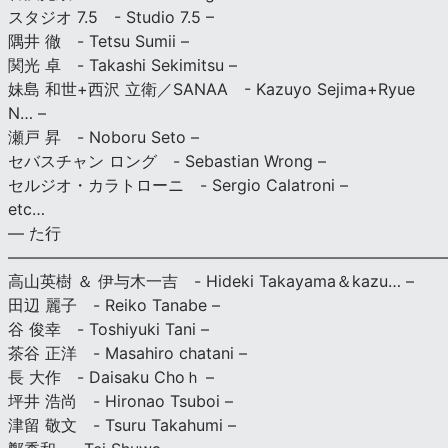
スタジオ 7.5 - Studio 7.5 –
隅井 徹 - Tetsu Sumii –
関光 卓 - Takashi Sekimitsu –
妹島 和世+西沢 立衛／SANAA - Kazuyo Sejima+Ryue
N… –
瀬戸 昇 - Noboru Seto –
セバスチャン ロング - Sebastian Wrong –
セルジオ・カラトローニ - Sergio Calatroni –
etc…
— た行
———————————————————————————
高山英樹 ＆ 伊与木一吉 - Hideki Takayama＆kazu… –
田辺 麗子 - Reiko Tanabe –
谷 俊幸 - Toshiyuki Tani –
茶谷 正洋 - Masahiro chatani –
長 大作 - Daisaku Choｈ –
坪井 浩尚 - Hironao Tsuboi –
津留 敬文 - Tsuru Takahumi –