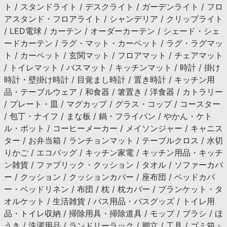
ト / スタンドライト / デスクライト / ガーデンライト / フロ
アスタンド・フロアライト / シャンデリア / クリップライト
/ LED電球 / カーテン / オーダーカーテン / シェード・シェ
ードカーテン / ラグ・マット・カーペット / ラグ・ラグマッ
ト / カーペット / 玄関マット / フロアマット / チェアマット
/ トイレマット / バスマット / キッチンマット / 時計 / 掛け
時計・壁掛け時計 / 目覚まし時計 / 置き時計 / キッチン用
品・テーブルウェア / 和食器 / 箸置き / 洋食器 / カトラリー
/ プレート・皿 / マグカップ / グラス・コップ / コースター
/ 包丁・ナイフ / まな板 / 鍋・フライパン / やかん・ケト
ル・ポット / コーヒーメーカー / メイソンジャー / キャニス
ター / お弁当箱 / ランチョンマット / テーブルクロス / 水切
りかご / エコバッグ / キッチン家電 / キッチン用品・キッチ
ン雑貨 / ファブリック・クッション / タオル / ソファーカバ
ー / クッション / クッションカバー / 座布団 / ベッドカバ
ー・ベッドリネン / 布団 / 枕 / 枕カバー / ブランケット・タ
オルケット / 生活雑貨 / バス用品・バスグッズ / トイレ用
品・トイレ収納 / 掃除用具・掃除道具 / モップ / ブラシ / ほ
うき / 洗濯用品 / ランドリーラック / 脚立 / 工具 / ゴミ箱・