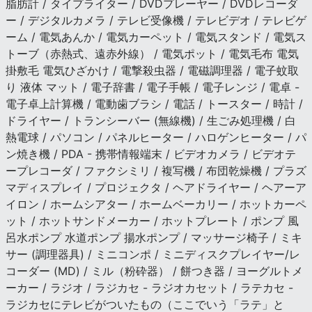
脂肪計 / タイプライター / DVDプレーヤー / DVDレコーダ
ー / デジタルカメラ / テレビ受像機 / テレビデオ / テレビゲ
ーム / 電気あんか / 電気カーペット / 電気スタンド / 電気ス
トーブ（赤熱式、遠赤外線） / 電気ポット / 電気毛布 電気
掛敷毛 電気ひざかけ / 電撃殺虫器 / 電磁調理器 / 電子蚊取
り 液体 マット / 電子辞書 / 電子手帳 / 電子レンジ / 電卓 -
電子卓上計算機 / 電動歯ブラシ / 電話 / トースター / 時計 /
ドライヤー / トランシーバー (無線機) / 生ごみ処理機 / 白
熱電球 / パソコン / パネルヒーター / ハロゲンヒーター / パ
ン焼き機 / PDA - 携帯情報端末 / ビデオカメラ / ビデオテ
ープレコーダ / ファクシミリ / 複写機 / 布団乾燥機 / プラズ
マディスプレイ / プロジェクタ / ヘアドライヤー / ヘアーア
イロン / ホームシアター / ホームベーカリー / ホットカーペ
ット / ホットサンドメーカー / ホットプレート / ポンプ 風
呂水ポンプ 水道ポンプ 揚水ポンプ / マッサージ椅子 / ミキ
サー (調理器具) / ミニコンポ / ミニディスクプレイヤー/レ
コーダー (MD) / ミル（粉砕器） / 餅つき器 / ヨーグルトメ
ーカー / ラジオ / ラジカセ - ラジオカセット / ラテカセ -
ラジカセにテレビがついたもの（ここでいう「ラテ」と