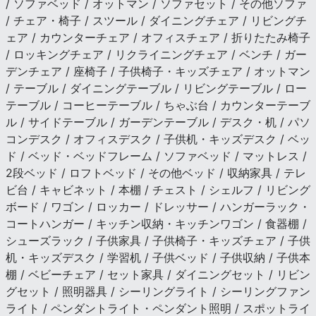
/ ソファベッド / オットマン / ソファセット / その他ソファ
/ チェア・椅子 / スツール / ダイニングチェア / リビングチ
ェア / カウンターチェア / オフィスチェア / 折りたたみ椅子
/ ロッキングチェア / リクライニングチェア / ベンチ / ガー
デンチェア / 座椅子 / 子供椅子・キッズチェア / オットマン
/ テーブル / ダイニングテーブル / リビングテーブル / ロー
テーブル / コーヒーテーブル / ちゃぶ台 / カウンターテーブ
ル / サイドテーブル / ガーデンテーブル / デスク・机 / パソ
コンデスク / オフィスデスク / 子供机・キッズデスク / ベッ
ド / ベッド・ベッドフレーム / ソファベッド / マットレス /
2段ベッド / ロフトベッド / その他ベッド / 収納家具 / テレ
ビ台 / キャビネット / 本棚 / チェスト / シェルフ / リビング
ボード / ワゴン / ロッカー / ドレッサー / ハンガーラック・
コートハンガー / キッチン収納・キッチンワゴン / 食器棚 /
シューズラック / 子供家具 / 子供椅子・キッズチェア / 子供
机・キッズデスク / 学習机 / 子供ベッド / 子供収納 / 子供本
棚 / ベビーチェア / セット家具 / ダイニングセット / リビン
グセット / 照明器具 / シーリングライト / シーリングファン
ライト / ペンダントライト・ペンダント照明 / スポットライ