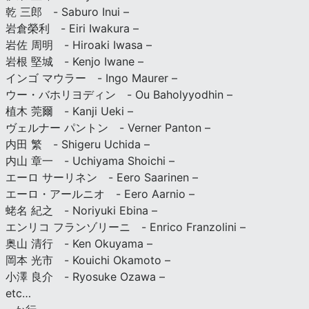
乾 三郎 - Saburo Inui –
岩倉榮利 - Eiri Iwakura –
岩佐 周明 - Hiroaki Iwasa –
岩根 堅城 - Kenjo Iwane –
インゴ マウラー - Ingo Maurer –
ウー・バホリヨディン - Ou Baholyyodhin –
植木 莞爾 - Kanji Ueki –
ヴェルナー パントン - Verner Panton –
内田 繁 - Shigeru Uchida –
内山 章一 - Uchiyama Shoichi –
エーロ サーリネン - Eero Saarinen –
エーロ・アールニオ - Eero Aarnio –
蛯名 紀之 - Noriyuki Ebina –
エンリコ フランゾリーニ - Enrico Franzolini –
奥山 清行 - Ken Okuyama –
岡本 光市 - Kouichi Okamoto –
小澤 良介 - Ryosuke Ozawa –
etc…