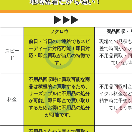
地域密着だから強い！
▶▶▶
フクロウ
廃品回収・
前日・当日のご連絡でもスピ
現場での見積
ーディーに対応可能！即日対
整で時間がか
スピー
応・即金買取が当店の特徴で
不用品買取・
ド
す。
ていない
不用品回収時に買取可能な商
品は積極的に買取するため、
不用品回収料
リーズナブルに不用品の処分
イクル料金な
料金
が可能。即日即金で買い取り
精算時に予想
するためお得に不用品の処分
てしまう
が可能です。
不用品１点から喜んで買取・