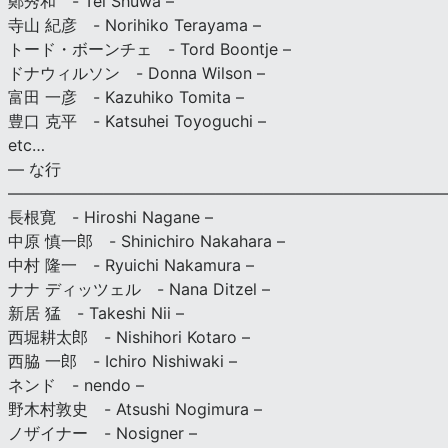
鄭秀和 - Tei Shuwa –
寺山 紀彦 - Norihiko Terayama –
トード・ボーンチェ - Tord Boontje –
ドナウィルソン - Donna Wilson –
富田 一彦 - Kazuhiko Tomita –
豊口 克平 - Katsuhei Toyoguchi –
etc…
— な行
———————————————————————————
長根寛 - Hiroshi Nagane –
中原 慎一郎 - Shinichiro Nakahara –
中村 隆一 - Ryuichi Nakamura –
ナナ ディッツェル - Nana Ditzel –
新居 猛 - Takeshi Nii –
西堀耕太郎 - Nishihori Kotaro –
西脇 一郎 - Ichiro Nishiwaki –
ネンド - nendo –
野木村敦史 - Atsushi Nogimura –
ノザイナー - Nosigner –