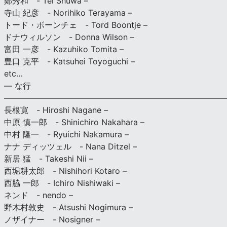
鄭秀和 - Tei Shuwa –
寺山 紀彦 - Norihiko Terayama –
トード・ボーンチェ - Tord Boontje –
ドナウィルソン - Donna Wilson –
富田 一彦 - Kazuhiko Tomita –
豊口 克平 - Katsuhei Toyoguchi –
etc…
— な行
———————————————————————————
長根寛 - Hiroshi Nagane –
中原 慎一郎 - Shinichiro Nakahara –
中村 隆一 - Ryuichi Nakamura –
ナナ ディッツェル - Nana Ditzel –
新居 猛 - Takeshi Nii –
西堀耕太郎 - Nishihori Kotaro –
西脇 一郎 - Ichiro Nishiwaki –
ネンド - nendo –
野木村敦史 - Atsushi Nogimura –
ノザイナー - Nosigner –