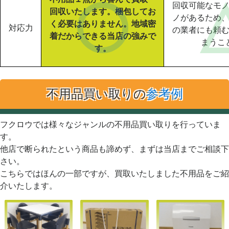
回収可能なモ
回収いたします。梱包してお
ノがあるため
く必要はありません。地域密
対応力
の業者にも頼
着だからできる当店の強みで
まうこ
す。
不用品買い取りの
参考例
フクロウでは様々なジャンルの不用品買い取りを行っていま
す。
他店で断られたという商品も諦めず、まずは当店までご相談下
さい。
こちらではほんの一部ですが、買取いたしました不用品をご紹
介いたします。