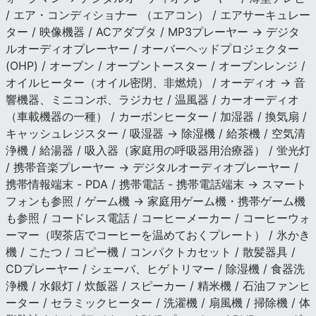
/ エア・コンディショナー （エアコン） / エアサーキュレー
ター / 映像機器 / ACアダプタ / MP3プレーヤー → デジタ
ルオーディオプレーヤー / オーバーヘッドプロジェクター
(OHP) / オーブン / オーブントースター / オーブンレンジ /
オイルヒーター（オイル密閉、非燃焼） / オーディオ → 音
響機器、ミニコンポ、ラジカセ / 温風器 / カーオーディオ
（車載機器の一種） / カーボンヒーター / 加湿器 / 換気扇 /
キャッシュレジスター / 吸湿器 → 除湿機 / 給茶機 / 空気清
浄機 / 給湯器 / 吸入器（家庭用の呼吸器用治療器） / 蛍光灯
/ 携帯音楽プレーヤー → デジタルオーディオプレーヤー /
携帯情報端末 - PDA / 携帯電話 - 携帯電話端末 → スマート
フォンも参照 / ゲーム機 → 家庭用ゲーム機・携帯ゲーム機
も参照 / コードレス電話 / コーヒーメーカー / コーヒーウォ
ーマー（喫茶店でコーヒーを温めておくプレート） / 氷かき
機 / こたつ / コピー機 / コンパクトカセット / 散髪器具 /
CDプレーヤー / シェーバ、ヒゲトリマー / 除湿機 / 食器洗
浄機 / 水銀灯 / 炊飯器 / スピーカー / 精米機 / 石油ファンヒ
ーター / セラミックヒーター / 洗濯機 / 扇風機 / 掃除機 / 体