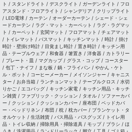
ト / スタンドライト / デスクライト / ガーデンライト / フロ
アスタンド・フロアライト / シャンデリア / クリップライト
/ LED電球 / カーテン / オーダーカーテン / シェード・シェ
ードカーテン / ラグ・マット・カーペット / ラグ・ラグマッ
ト / カーペット / 玄関マット / フロアマット / チェアマット
/ トイレマット / バスマット / キッチンマット / 時計 / 掛け
時計・壁掛け時計 / 目覚まし時計 / 置き時計 / キッチン用
品・テーブルウェア / 和食器 / 箸置き / 洋食器 / カトラリー
/ プレート・皿 / マグカップ / グラス・コップ / コースター
/ 包丁・ナイフ / まな板 / 鍋・フライパン / やかん・ケト
ル・ポット / コーヒーメーカー / メイソンジャー / キャニス
ター / お弁当箱 / ランチョンマット / テーブルクロス / 水切
りかご / エコバッグ / キッチン家電 / キッチン用品・キッチ
ン雑貨 / ファブリック・クッション / タオル / ソファーカバ
ー / クッション / クッションカバー / 座布団 / ベッドカバ
ー・ベッドリネン / 布団 / 枕 / 枕カバー / ブランケット・タ
オルケット / 生活雑貨 / バス用品・バスグッズ / トイレ用
品・トイレ収納 / 掃除用具・掃除道具 / モップ / ブラシ / ほ
うき / 洗濯用品 / ランドリーラック / 脚立 / 工具 / ゴミ箱・