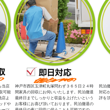
ら当店
神戸市西区玉津町丸塚問わず３６５日２４時
民泊
取可能
間家具の回収にお伺いいたします。民泊撤退
対応
他店よ
最終日までしっかりと収益を上げたいという
評を
ッドや
お客様にお喜び頂いております。民泊撤退の
シーツ
最終日の夜に回収に伺うことも可能ですの