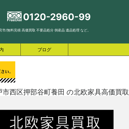
0120-2960-99
市/無料見積 高価買取 不要品処分 倒産品 遺品処理 など。
内
ブログ
戸市西区押部谷町養田 の北欧家具高価買取