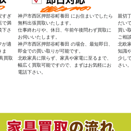
安すぎ
神戸市西区押部谷町養田 にお住まいでしたら
親切
店で満
無料出張買取いたします。
だい
談下さ
仕事終わりや、休日、午前午後問わず買取に
買い
お伺いいたします。
ご相
フが適
神戸市西区押部谷町養田 の場合、最短即日、
北欧
きま
即金での買い取りが可能です。
知識
具買取
北欧家具に限らず、家具や家電に至るまで、
少し
幅広く買取可能ですので、まずはお気軽にお
さい
電話下さい。