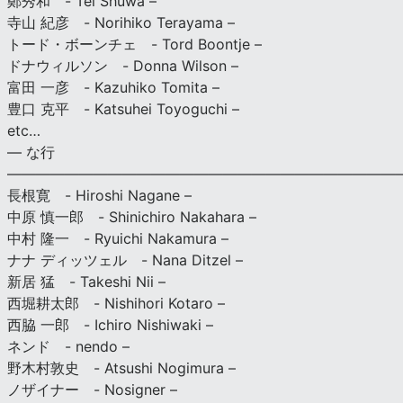
鄭秀和 - Tei Shuwa –
寺山 紀彦 - Norihiko Terayama –
トード・ボーンチェ - Tord Boontje –
ドナウィルソン - Donna Wilson –
富田 一彦 - Kazuhiko Tomita –
豊口 克平 - Katsuhei Toyoguchi –
etc…
— な行
———————————————————————————
長根寛 - Hiroshi Nagane –
中原 慎一郎 - Shinichiro Nakahara –
中村 隆一 - Ryuichi Nakamura –
ナナ ディッツェル - Nana Ditzel –
新居 猛 - Takeshi Nii –
西堀耕太郎 - Nishihori Kotaro –
西脇 一郎 - Ichiro Nishiwaki –
ネンド - nendo –
野木村敦史 - Atsushi Nogimura –
ノザイナー - Nosigner –