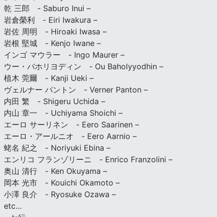
乾 三郎 - Saburo Inui –
岩倉榮利 - Eiri Iwakura –
岩佐 周明 - Hiroaki Iwasa –
岩根 堅城 - Kenjo Iwane –
インゴ マウラー - Ingo Maurer –
ウー・バホリヨディン - Ou Baholyyodhin –
植木 莞爾 - Kanji Ueki –
ヴェルナー パントン - Verner Panton –
内田 繁 - Shigeru Uchida –
内山 章一 - Uchiyama Shoichi –
エーロ サーリネン - Eero Saarinen –
エーロ・アールニオ - Eero Aarnio –
蛯名 紀之 - Noriyuki Ebina –
エンリコ フランゾリーニ - Enrico Franzolini –
奥山 清行 - Ken Okuyama –
岡本 光市 - Kouichi Okamoto –
小澤 良介 - Ryosuke Ozawa –
etc…