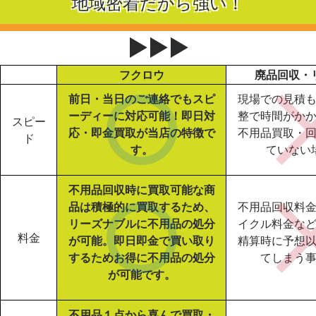
地域密着だから強い！
▶▶▶
フクロウ
廃品回収・
前日・当日のご連絡でもスピ
現場での見積
ーディーに対応可能！即日対
整で時間がか
スピー
応・即金買取が当店の特徴で
不用品買取・
ド
す。
ていない
不用品回収時に買取可能な商
品は積極的に買取するため、
不用品回収料
リーズナブルに不用品の処分
イクル料金な
料金
が可能。即日即金で買い取り
精算時に予想
するためお得に不用品の処分
てしまう
が可能です。
不用品１点から喜んで買取・