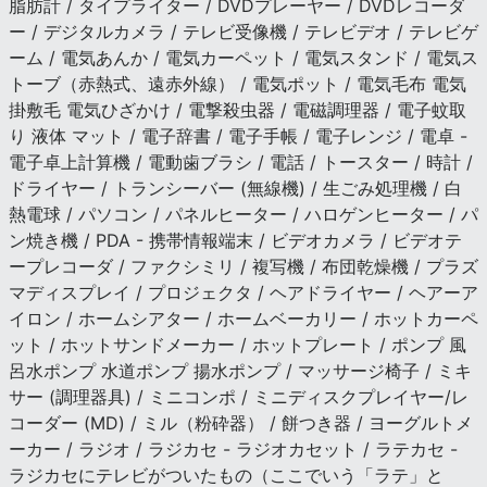
脂肪計 / タイプライター / DVDプレーヤー / DVDレコーダ
ー / デジタルカメラ / テレビ受像機 / テレビデオ / テレビゲ
ーム / 電気あんか / 電気カーペット / 電気スタンド / 電気ス
トーブ（赤熱式、遠赤外線） / 電気ポット / 電気毛布 電気
掛敷毛 電気ひざかけ / 電撃殺虫器 / 電磁調理器 / 電子蚊取
り 液体 マット / 電子辞書 / 電子手帳 / 電子レンジ / 電卓 -
電子卓上計算機 / 電動歯ブラシ / 電話 / トースター / 時計 /
ドライヤー / トランシーバー (無線機) / 生ごみ処理機 / 白
熱電球 / パソコン / パネルヒーター / ハロゲンヒーター / パ
ン焼き機 / PDA - 携帯情報端末 / ビデオカメラ / ビデオテ
ープレコーダ / ファクシミリ / 複写機 / 布団乾燥機 / プラズ
マディスプレイ / プロジェクタ / ヘアドライヤー / ヘアーア
イロン / ホームシアター / ホームベーカリー / ホットカーペ
ット / ホットサンドメーカー / ホットプレート / ポンプ 風
呂水ポンプ 水道ポンプ 揚水ポンプ / マッサージ椅子 / ミキ
サー (調理器具) / ミニコンポ / ミニディスクプレイヤー/レ
コーダー (MD) / ミル（粉砕器） / 餅つき器 / ヨーグルトメ
ーカー / ラジオ / ラジカセ - ラジオカセット / ラテカセ -
ラジカセにテレビがついたもの（ここでいう「ラテ」と