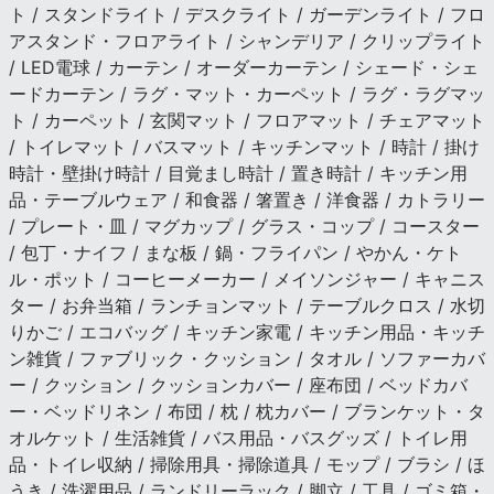
ト / スタンドライト / デスクライト / ガーデンライト / フロ
アスタンド・フロアライト / シャンデリア / クリップライト
/ LED電球 / カーテン / オーダーカーテン / シェード・シェ
ードカーテン / ラグ・マット・カーペット / ラグ・ラグマッ
ト / カーペット / 玄関マット / フロアマット / チェアマット
/ トイレマット / バスマット / キッチンマット / 時計 / 掛け
時計・壁掛け時計 / 目覚まし時計 / 置き時計 / キッチン用
品・テーブルウェア / 和食器 / 箸置き / 洋食器 / カトラリー
/ プレート・皿 / マグカップ / グラス・コップ / コースター
/ 包丁・ナイフ / まな板 / 鍋・フライパン / やかん・ケト
ル・ポット / コーヒーメーカー / メイソンジャー / キャニス
ター / お弁当箱 / ランチョンマット / テーブルクロス / 水切
りかご / エコバッグ / キッチン家電 / キッチン用品・キッチ
ン雑貨 / ファブリック・クッション / タオル / ソファーカバ
ー / クッション / クッションカバー / 座布団 / ベッドカバ
ー・ベッドリネン / 布団 / 枕 / 枕カバー / ブランケット・タ
オルケット / 生活雑貨 / バス用品・バスグッズ / トイレ用
品・トイレ収納 / 掃除用具・掃除道具 / モップ / ブラシ / ほ
うき / 洗濯用品 / ランドリーラック / 脚立 / 工具 / ゴミ箱・