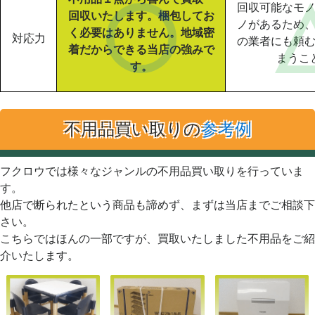
回収可能なモ
回収いたします。梱包してお
ノがあるため
く必要はありません。地域密
対応力
の業者にも頼
着だからできる当店の強みで
まうこ
す。
不用品買い取りの
参考例
フクロウでは様々なジャンルの不用品買い取りを行っていま
す。
他店で断られたという商品も諦めず、まずは当店までご相談下
さい。
こちらではほんの一部ですが、買取いたしました不用品をご紹
介いたします。