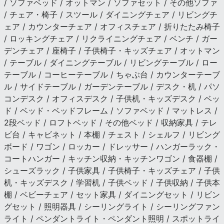
/ ソファベッド / オットマン / ソファセット / その他ソファ
/ チェア・椅子 / スツール / ダイニングチェア / リビングチ
ェア / カウンターチェア / オフィスチェア / 折りたたみ椅子
/ ロッキングチェア / リクライニングチェア / ベンチ / ガー
デンチェア / 座椅子 / 子供椅子・キッズチェア / オットマン
/ テーブル / ダイニングテーブル / リビングテーブル / ロー
テーブル / コーヒーテーブル / ちゃぶ台 / カウンターテーブ
ル / サイドテーブル / ガーデンテーブル / デスク・机 / パソ
コンデスク / オフィスデスク / 子供机・キッズデスク / ベッ
ド / ベッド・ベッドフレーム / ソファベッド / マットレス /
2段ベッド / ロフトベッド / その他ベッド / 収納家具 / テレ
ビ台 / キャビネット / 本棚 / チェスト / シェルフ / リビング
ボード / ワゴン / ロッカー / ドレッサー / ハンガーラック・
コートハンガー / キッチン収納・キッチンワゴン / 食器棚 /
シューズラック / 子供家具 / 子供椅子・キッズチェア / 子供
机・キッズデスク / 学習机 / 子供ベッド / 子供収納 / 子供本
棚 / ベビーチェア / セット家具 / ダイニングセット / リビン
グセット / 照明器具 / シーリングライト / シーリングファン
ライト / ペンダントライト・ペンダント照明 / スポットライ