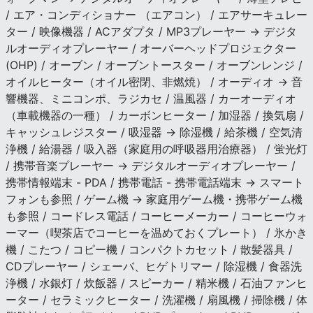
/ エア・コンディショナー （エアコン） / エアサーキュレー
ター / 映像機器 / ACアダプタ / MP3プレーヤー → デジタ
ルオーディオプレーヤー / オーバーヘッドプロジェクター
(OHP) / オーブン / オーブントースター / オーブンレンジ /
オイルヒーター（オイル密閉、非燃焼） / オーディオ → 音
響機器、ミニコンポ、ラジカセ / 温風器 / カーオーディオ
（車載機器の一種） / カーボンヒーター / 加湿器 / 換気扇 /
キャッシュレジスター / 吸湿器 → 除湿機 / 給茶機 / 空気清
浄機 / 給湯器 / 吸入器（家庭用の呼吸器用治療器） / 蛍光灯
/ 携帯音楽プレーヤー → デジタルオーディオプレーヤー /
携帯情報端末 - PDA / 携帯電話 - 携帯電話端末 → スマート
フォンも参照 / ゲーム機 → 家庭用ゲーム機・携帯ゲーム機
も参照 / コードレス電話 / コーヒーメーカー / コーヒーウォ
ーマー（喫茶店でコーヒーを温めておくプレート） / 氷かき
機 / こたつ / コピー機 / コンパクトカセット / 散髪器具 /
CDプレーヤー / シェーバ、ヒゲトリマー / 除湿機 / 食器洗
浄機 / 水銀灯 / 炊飯器 / スピーカー / 精米機 / 石油ファンヒ
ーター / セラミックヒーター / 洗濯機 / 扇風機 / 掃除機 / 体