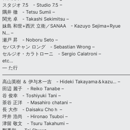
スタジオ 7.5 - Studio 7.5 –
隅井 徹 - Tetsu Sumii –
関光 卓 - Takashi Sekimitsu –
妹島 和世+西沢 立衛／SANAA - Kazuyo Sejima+Ryue
N… –
瀬戸 昇 - Noboru Seto –
セバスチャン ロング - Sebastian Wrong –
セルジオ・カラトローニ - Sergio Calatroni –
etc…
— た行
———————————————————————————
高山英樹 ＆ 伊与木一吉 - Hideki Takayama＆kazu… –
田辺 麗子 - Reiko Tanabe –
谷 俊幸 - Toshiyuki Tani –
茶谷 正洋 - Masahiro chatani –
長 大作 - Daisaku Choｈ –
坪井 浩尚 - Hironao Tsuboi –
津留 敬文 - Tsuru Takahumi –