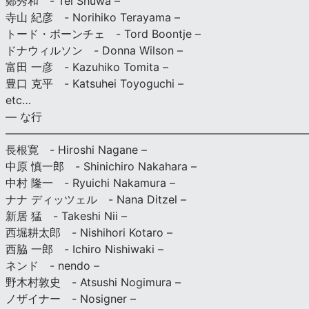
鄭秀和 - Tei Shuwa –
寺山 紀彦 - Norihiko Terayama –
トード・ボーンチェ - Tord Boontje –
ドナウィルソン - Donna Wilson –
富田 一彦 - Kazuhiko Tomita –
豊口 克平 - Katsuhei Toyoguchi –
etc…
— な行
———————————————————————————
長根寛 - Hiroshi Nagane –
中原 慎一郎 - Shinichiro Nakahara –
中村 隆一 - Ryuichi Nakamura –
ナナ ディッツェル - Nana Ditzel –
新居 猛 - Takeshi Nii –
西堀耕太郎 - Nishihori Kotaro –
西脇 一郎 - Ichiro Nishiwaki –
ネンド - nendo –
野木村敦史 - Atsushi Nogimura –
ノザイナー - Nosigner –