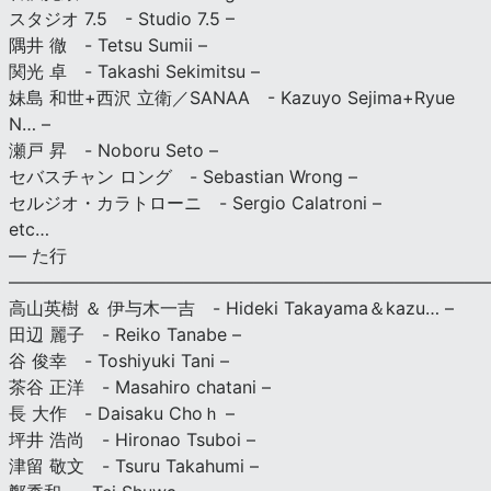
スタジオ 7.5 - Studio 7.5 –
隅井 徹 - Tetsu Sumii –
関光 卓 - Takashi Sekimitsu –
妹島 和世+西沢 立衛／SANAA - Kazuyo Sejima+Ryue
N… –
瀬戸 昇 - Noboru Seto –
セバスチャン ロング - Sebastian Wrong –
セルジオ・カラトローニ - Sergio Calatroni –
etc…
— た行
———————————————————————————
高山英樹 ＆ 伊与木一吉 - Hideki Takayama＆kazu… –
田辺 麗子 - Reiko Tanabe –
谷 俊幸 - Toshiyuki Tani –
茶谷 正洋 - Masahiro chatani –
長 大作 - Daisaku Choｈ –
坪井 浩尚 - Hironao Tsuboi –
津留 敬文 - Tsuru Takahumi –