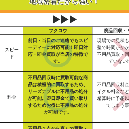
地域密着だから強い！
▶▶▶
フクロウ
廃品回収・
前日・当日のご連絡でもスピ
現場での見積
ーディーに対応可能！即日対
整で時間がか
スピー
応・即金買取が当店の特徴で
不用品買取・
ド
す。
ていない
不用品回収時に買取可能な商
品は積極的に買取するため、
不用品回収料
リーズナブルに不用品の処分
イクル料金な
料金
が可能。即日即金で買い取り
精算時に予想
するためお得に不用品の処分
てしまう
が可能です。
不用品１点から喜んで買取・