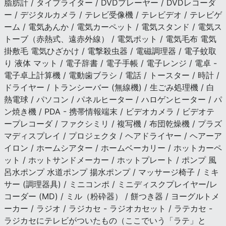
脂肪計 / タイプライター / DVDプレーヤー / DVDレコーダ
ー / デジタルカメラ / テレビ受像機 / テレビデオ / テレビゲ
ーム / 電気あんか / 電気カーペット / 電気スタンド / 電気ス
トーブ（赤熱式、遠赤外線） / 電気ポット / 電気毛布 電気
掛敷毛 電気ひざかけ / 電撃殺虫器 / 電磁調理器 / 電子蚊取
り 液体 マット / 電子辞書 / 電子手帳 / 電子レンジ / 電卓 -
電子卓上計算機 / 電動歯ブラシ / 電話 / トースター / 時計 /
ドライヤー / トランシーバー (無線機) / 生ごみ処理機 / 白
熱電球 / パソコン / パネルヒーター / ハロゲンヒーター / パ
ン焼き機 / PDA - 携帯情報端末 / ビデオカメラ / ビデオテ
ープレコーダ / ファクシミリ / 複写機 / 布団乾燥機 / プラズ
マディスプレイ / プロジェクタ / ヘアドライヤー / ヘアーア
イロン / ホームシアター / ホームベーカリー / ホットカーペ
ット / ホットサンドメーカー / ホットプレート / ポンプ 風
呂水ポンプ 水道ポンプ 揚水ポンプ / マッサージ椅子 / ミキ
サー (調理器具) / ミニコンポ / ミニディスクプレイヤー/レ
コーダー (MD) / ミル（粉砕器） / 餅つき器 / ヨーグルトメ
ーカー / ラジオ / ラジカセ - ラジオカセット / ラテカセ -
ラジカセにテレビがついたもの（ここでいう「ラテ」と