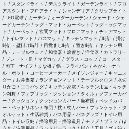
ト / スタンドライト / デスクライト / ガーデンライト / フロ
アスタンド・フロアライト / シャンデリア / クリップライト
/ LED電球 / カーテン / オーダーカーテン / シェード・シェ
ードカーテン / ラグ・マット・カーペット / ラグ・ラグマッ
ト / カーペット / 玄関マット / フロアマット / チェアマット
/ トイレマット / バスマット / キッチンマット / 時計 / 掛け
時計・壁掛け時計 / 目覚まし時計 / 置き時計 / キッチン用
品・テーブルウェア / 和食器 / 箸置き / 洋食器 / カトラリー
/ プレート・皿 / マグカップ / グラス・コップ / コースター
/ 包丁・ナイフ / まな板 / 鍋・フライパン / やかん・ケト
ル・ポット / コーヒーメーカー / メイソンジャー / キャニス
ター / お弁当箱 / ランチョンマット / テーブルクロス / 水切
りかご / エコバッグ / キッチン家電 / キッチン用品・キッチ
ン雑貨 / ファブリック・クッション / タオル / ソファーカバ
ー / クッション / クッションカバー / 座布団 / ベッドカバ
ー・ベッドリネン / 布団 / 枕 / 枕カバー / ブランケット・タ
オルケット / 生活雑貨 / バス用品・バスグッズ / トイレ用
品・トイレ収納 / 掃除用具・掃除道具 / モップ / ブラシ / ほ
うき / 洗濯用品 / ランドリーラック / 脚立 / 工具 / ゴミ箱・