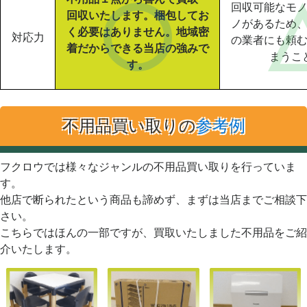
回収可能なモ
回収いたします。梱包してお
ノがあるため
く必要はありません。地域密
対応力
の業者にも頼
着だからできる当店の強みで
まうこ
す。
不用品買い取りの
参考例
フクロウでは様々なジャンルの不用品買い取りを行っていま
す。
他店で断られたという商品も諦めず、まずは当店までご相談下
さい。
こちらではほんの一部ですが、買取いたしました不用品をご紹
介いたします。