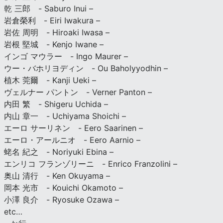
乾 三郎 - Saburo Inui –
岩倉榮利 - Eiri Iwakura –
岩佐 周明 - Hiroaki Iwasa –
岩根 堅城 - Kenjo Iwane –
インゴ マウラー - Ingo Maurer –
ウー・バホリヨディン - Ou Baholyyodhin –
植木 莞爾 - Kanji Ueki –
ヴェルナー パントン - Verner Panton –
内田 繁 - Shigeru Uchida –
内山 章一 - Uchiyama Shoichi –
エーロ サーリネン - Eero Saarinen –
エーロ・アールニオ - Eero Aarnio –
蛯名 紀之 - Noriyuki Ebina –
エンリコ フランゾリーニ - Enrico Franzolini –
奥山 清行 - Ken Okuyama –
岡本 光市 - Kouichi Okamoto –
小澤 良介 - Ryosuke Ozawa –
etc…