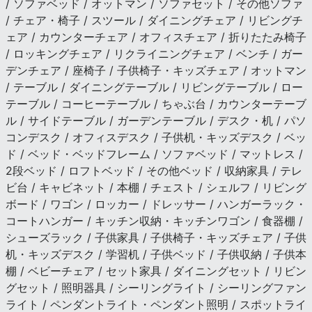
/ ソファベッド / オットマン / ソファセット / その他ソファ
/ チェア・椅子 / スツール / ダイニングチェア / リビングチ
ェア / カウンターチェア / オフィスチェア / 折りたたみ椅子
/ ロッキングチェア / リクライニングチェア / ベンチ / ガー
デンチェア / 座椅子 / 子供椅子・キッズチェア / オットマン
/ テーブル / ダイニングテーブル / リビングテーブル / ロー
テーブル / コーヒーテーブル / ちゃぶ台 / カウンターテーブ
ル / サイドテーブル / ガーデンテーブル / デスク・机 / パソ
コンデスク / オフィスデスク / 子供机・キッズデスク / ベッ
ド / ベッド・ベッドフレーム / ソファベッド / マットレス /
2段ベッド / ロフトベッド / その他ベッド / 収納家具 / テレ
ビ台 / キャビネット / 本棚 / チェスト / シェルフ / リビング
ボード / ワゴン / ロッカー / ドレッサー / ハンガーラック・
コートハンガー / キッチン収納・キッチンワゴン / 食器棚 /
シューズラック / 子供家具 / 子供椅子・キッズチェア / 子供
机・キッズデスク / 学習机 / 子供ベッド / 子供収納 / 子供本
棚 / ベビーチェア / セット家具 / ダイニングセット / リビン
グセット / 照明器具 / シーリングライト / シーリングファン
ライト / ペンダントライト・ペンダント照明 / スポットライ