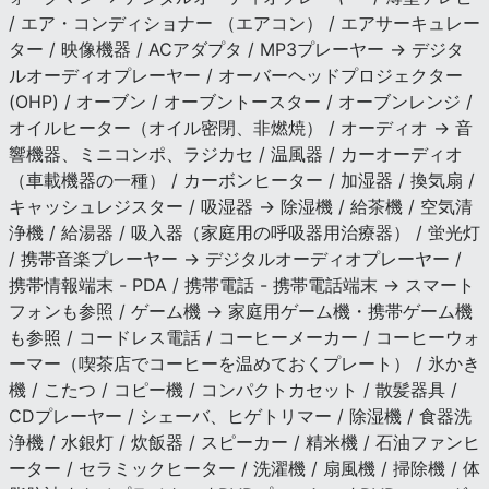
/ エア・コンディショナー （エアコン） / エアサーキュレー
ター / 映像機器 / ACアダプタ / MP3プレーヤー → デジタ
ルオーディオプレーヤー / オーバーヘッドプロジェクター
(OHP) / オーブン / オーブントースター / オーブンレンジ /
オイルヒーター（オイル密閉、非燃焼） / オーディオ → 音
響機器、ミニコンポ、ラジカセ / 温風器 / カーオーディオ
（車載機器の一種） / カーボンヒーター / 加湿器 / 換気扇 /
キャッシュレジスター / 吸湿器 → 除湿機 / 給茶機 / 空気清
浄機 / 給湯器 / 吸入器（家庭用の呼吸器用治療器） / 蛍光灯
/ 携帯音楽プレーヤー → デジタルオーディオプレーヤー /
携帯情報端末 - PDA / 携帯電話 - 携帯電話端末 → スマート
フォンも参照 / ゲーム機 → 家庭用ゲーム機・携帯ゲーム機
も参照 / コードレス電話 / コーヒーメーカー / コーヒーウォ
ーマー（喫茶店でコーヒーを温めておくプレート） / 氷かき
機 / こたつ / コピー機 / コンパクトカセット / 散髪器具 /
CDプレーヤー / シェーバ、ヒゲトリマー / 除湿機 / 食器洗
浄機 / 水銀灯 / 炊飯器 / スピーカー / 精米機 / 石油ファンヒ
ーター / セラミックヒーター / 洗濯機 / 扇風機 / 掃除機 / 体