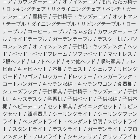
ェア / カウンターチェア / オフィスチェア / 折りたたみ椅子
/ ロッキングチェア / リクライニングチェア / ベンチ / ガー
デンチェア / 座椅子 / 子供椅子・キッズチェア / オットマン
/ テーブル / ダイニングテーブル / リビングテーブル / ロー
テーブル / コーヒーテーブル / ちゃぶ台 / カウンターテーブ
ル / サイドテーブル / ガーデンテーブル / デスク・机 / パソ
コンデスク / オフィスデスク / 子供机・キッズデスク / ベッ
ド / ベッド・ベッドフレーム / ソファベッド / マットレス /
2段ベッド / ロフトベッド / その他ベッド / 収納家具 / テレ
ビ台 / キャビネット / 本棚 / チェスト / シェルフ / リビング
ボード / ワゴン / ロッカー / ドレッサー / ハンガーラック・
コートハンガー / キッチン収納・キッチンワゴン / 食器棚 /
シューズラック / 子供家具 / 子供椅子・キッズチェア / 子供
机・キッズデスク / 学習机 / 子供ベッド / 子供収納 / 子供本
棚 / ベビーチェア / セット家具 / ダイニングセット / リビン
グセット / 照明器具 / シーリングライト / シーリングファン
ライト / ペンダントライト・ペンダント照明 / スポットライ
ト / スタンドライト / デスクライト / ガーデンライト / フロ
アスタンド・フロアライト / シャンデリア / クリップライト