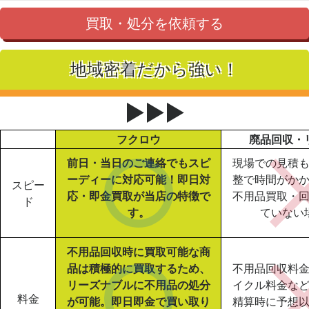
買取・処分を依頼する
地域密着だから強い！
▶▶▶
フクロウ
廃品回収・
前日・当日のご連絡でもスピ
現場での見積
ーディーに対応可能！即日対
整で時間がか
スピー
応・即金買取が当店の特徴で
不用品買取・
ド
す。
ていない
不用品回収時に買取可能な商
品は積極的に買取するため、
不用品回収料
リーズナブルに不用品の処分
イクル料金な
料金
が可能。即日即金で買い取り
精算時に予想