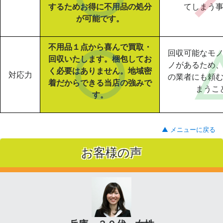
するためお得に不用品の処分
てしまう
が可能です。
不用品１点から喜んで買取・
回収可能なモ
回収いたします。梱包してお
ノがあるため
く必要はありません。地域密
対応力
の業者にも頼
着だからできる当店の強みで
まうこ
す。
▲ メニューに戻る
お客様の声