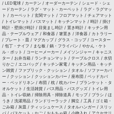
/ LED電球 / カーテン / オーダーカーテン / シェード・シェ
ードカーテン / ラグ・マット・カーペット / ラグ・ラグマッ
ト / カーペット / 玄関マット / フロアマット / チェアマット
/ トイレマット / バスマット / キッチンマット / 時計 / 掛け
時計・壁掛け時計 / 目覚まし時計 / 置き時計 / キッチン用
品・テーブルウェア / 和食器 / 箸置き / 洋食器 / カトラリー
/ プレート・皿 / マグカップ / グラス・コップ / コースター
/ 包丁・ナイフ / まな板 / 鍋・フライパン / やかん・ケト
ル・ポット / コーヒーメーカー / メイソンジャー / キャニス
ター / お弁当箱 / ランチョンマット / テーブルクロス / 水切
りかご / エコバッグ / キッチン家電 / キッチン用品・キッチ
ン雑貨 / ファブリック・クッション / タオル / ソファーカバ
ー / クッション / クッションカバー / 座布団 / ベッドカバ
ー・ベッドリネン / 布団 / 枕 / 枕カバー / ブランケット・タ
オルケット / 生活雑貨 / バス用品・バスグッズ / トイレ用
品・トイレ収納 / 掃除用具・掃除道具 / モップ / ブラシ / ほ
うき / 洗濯用品 / ランドリーラック / 脚立 / 工具 / ゴミ箱・
ごみ箱 / 灰皿 / ティッシュケース / タオルハンガー / スリッ
パ / バスケット・かご / おもちゃ箱 / 小物入れ / アクセサリ